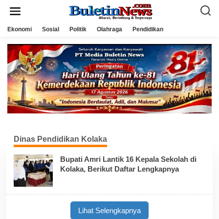
L
e
w
a
Ekonomi
Sosial
Politik
Olahraga
Pendidikan
t
i
k
e
k
o
n
t
e
n
Dinas Pendidikan Kolaka
Bupati Amri Lantik 16 Kepala Sekolah di
Kolaka, Berikut Daftar Lengkapnya
Lihat Selengkapnya