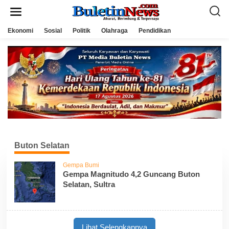
L
e
w
a
Ekonomi
Sosial
Politik
Olahraga
Pendidikan
t
i
k
e
k
o
n
t
e
n
Buton Selatan
Gempa Bumi
Gempa Magnitudo 4,2 Guncang Buton
Selatan, Sultra
Lihat Selengkapnya