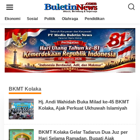
L
e
w
a
Ekonomi
Sosial
Politik
Olahraga
Pendidikan
t
i
k
e
k
o
n
t
e
n
BKMT Kolaka
Hj. Andi Wahidah Buka Milad ke-45 BKMT
Kolaka, Ajak Perkuat Ukhuwah Islamiyah
BKMT Kolaka Gelar Tadarus Dua Juz per
Hari Selama Ramadan, Bupati Ajak