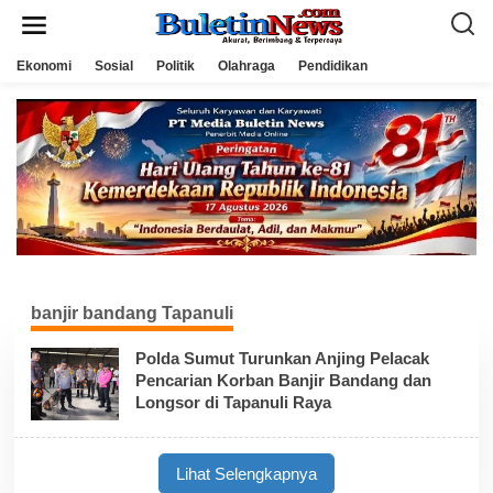
L
e
w
a
Ekonomi
Sosial
Politik
Olahraga
Pendidikan
t
i
k
e
k
o
n
t
e
n
banjir bandang Tapanuli
Polda Sumut Turunkan Anjing Pelacak
Pencarian Korban Banjir Bandang dan
Longsor di Tapanuli Raya
Lihat Selengkapnya