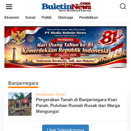
L
e
w
a
Ekonomi
Sosial
Politik
Olahraga
Pendidikan
t
i
k
e
k
o
n
t
e
n
Banjarnegara
Pergerakan Tanah
Pergerakan Tanah di Banjarnegara Kian
Parah, Puluhan Rumah Rusak dan Warga
Mengungsi
Lihat Selengkapnya