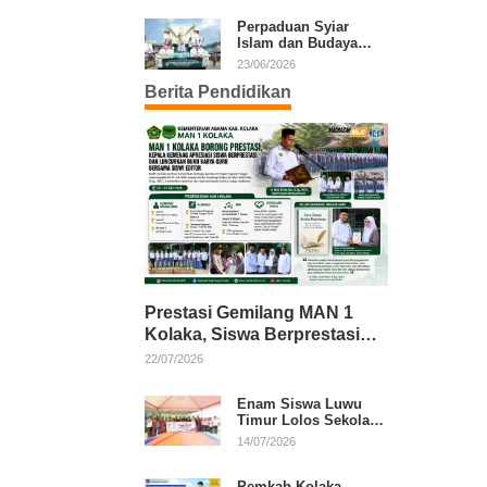
Kafilah Kolaka
Perpaduan Syiar
Islam dan Budaya
Warnai Pawai Ta’aruf
23/06/2026
MTQ XXXI Sultra
Berita Pendidikan
Prestasi Gemilang MAN 1
Kolaka, Siswa Berprestasi
dan Guru Berkarya Raih
22/07/2026
Apresiasi
Enam Siswa Luwu
Timur Lolos Sekolah
Rakyat, Bupati: Jaga
14/07/2026
Nama Baik Daerah
Pemkab Kolaka