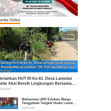
erita Video
eriahkan HUT RI Ke-81, Desa Lamedai
elar Aksi Bersih Lingkungan Bersama
NI-Polri
/08/2026
Mahasiswa UHO Edukasi Warga
Tanggetada Tangkal Hoaks Lewat
Program Literasi
03/08/2026