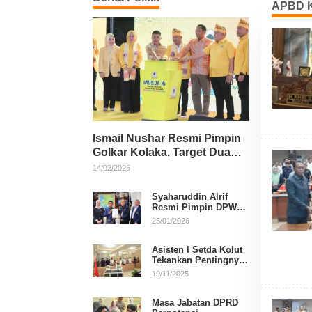
APBD K
Ismail Nushar Resmi Pimpin
Golkar Kolaka, Target Dua
Kursi per Dapil
14/02/2026
Syaharuddin Alrif
Resmi Pimpin DPW
NasDem Sulsel
25/01/2026
Asisten I Setda Kolut
Tekankan Pentingnya
Pendidikan Politik
19/11/2025
untuk Perkuat
Demokrasi
Masa Jabatan DPRD