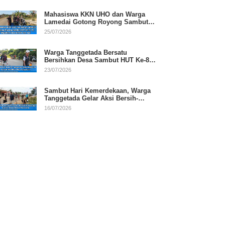
Mahasiswa KKN UHO dan Warga
Lamedai Gotong Royong Sambut
HUT Ke-81 RI
25/07/2026
Warga Tanggetada Bersatu
Bersihkan Desa Sambut HUT Ke-81
RI
23/07/2026
Sambut Hari Kemerdekaan, Warga
Tanggetada Gelar Aksi Bersih-
Bersih Desa
16/07/2026