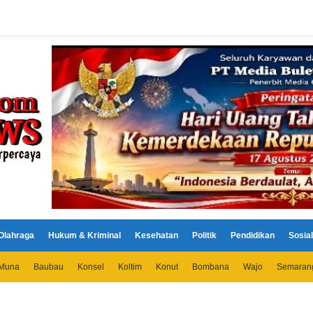
Olahraga
Hukum & Kriminal
Kesehatan
Politik
Pendidikan
Sosial
Muna
Baubau
Konsel
Koltim
Konut
Bombana
Wajo
Semaran