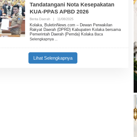
Tandatangani Nota Kesepakatan
N
N
KUA-PPAS APBD 2026
E
W
Berita Daerah
|
11/08/2025
O
S
L
Kolaka, BuletinNews.com – Dewan Perwakilan
E
Rakyat Daerah (DPRD) Kabupaten Kolaka bersama
H
Pemerintah Daerah (Pemda) Kolaka
Baca
B
Selengkapnya
U
L
E
T
Lihat Selengkapnya
I
N
N
E
W
S