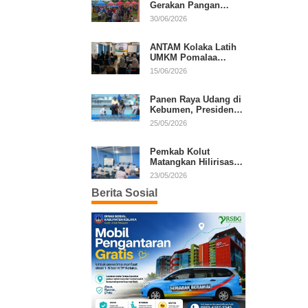
Gerakan Pangan
Murah, Warga Serbu
30/06/2026
Komoditas Harga
Terjangkau
ANTAM Kolaka Latih
UMKM Pomalaa
Kembangkan Produk
15/06/2026
Lokal Berdaya Saing
Panen Raya Udang di
Kebumen, Presiden
Prabowo Tekankan
25/05/2026
Ekonomi Produktif
Pemkab Kolut
Matangkan Hilirisasi
Kakao dan Kelapa,
23/05/2026
Investor Lirik Potensi
Berita Sosial
Daerah