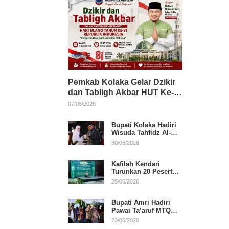
Pemkab Kolaka Gelar Dzikir
dan Tabligh Akbar HUT Ke-
81 RI, Hadirkan Dai Nasional
07/08/2026
Bupati Kolaka Hadiri
Wisuda Tahfidz Al-
Qur’an, Komitmen
30/06/2026
Dukung Pendidikan
Keagamaan
Kafilah Kendari
Turunkan 20 Peserta
pada Hari Pertama
25/06/2026
MTQ Sultra 2026 di
Konawe
Bupati Amri Hadiri
Pawai Ta’aruf MTQ
XXXI Sultra, Beri
23/06/2026
Dukungan untuk