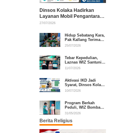
Dinsos Kolaka Hadirkan
Layanan Mobil Pengantaran
Gratis bagi Pasien Penerima
27/07/2026
Manfaat Desil 1–5
Hidup Sebatang Kara,
Pak Kallang Terima
Bantuan dari Laznas
25/07/2026
WIZ Kolaka
Tebar Kepedulian,
Laznas WIZ Santuni
Anak Yatim dan
11/07/2026
Dhuafa di Kecamatan
Latambaga
Aktivasi IKD Jadi
Syarat, Dinsos Kolaka
Sosialisasikan
10/07/2026
Pendaftaran Perlinsos
Digital
Program Berkah
Peduli, WIZ Bombana
Bantu Lansia dan
31/05/2026
Janda di Poea
Berita Religius