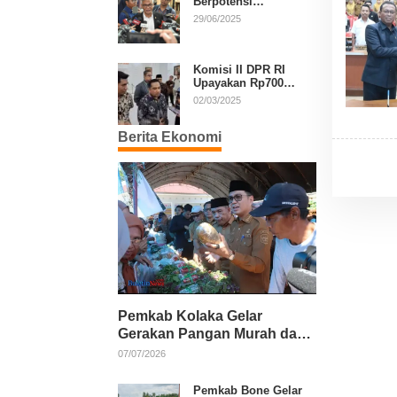
Berpotensi
Diperpanjang, Aria
29/06/2025
Bima Soroti Implikasi
Ketatanegaraan
Komisi II DPR RI
Upayakan Rp700
Miliar dari APBN
02/03/2025
untuk PSU di 24
Daerah Pasca
Berita Ekonomi
Putusan MK
Pemkab Kolaka Gelar
Gerakan Pangan Murah dan
Salurkan Pupuk Organik
07/07/2026
Pemkab Bone Gelar