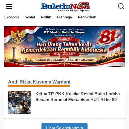
L
e
w
a
Ekonomi
Sosial
Politik
Olahraga
Pendidikan
t
i
k
e
k
o
n
t
e
n
Andi Rizka Kusuma Wardani
Ketua TP-PKK Kolaka Resmi Buka Lomba
Senam Beramal Meriahkan HUT RI ke-80
Lihat Selengkapnya