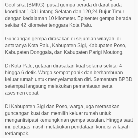
1
Geofisika (BMKG), pusat gempa berada di darat pada
3
K
koordinat 1,03 Lintang Selatan dan 120,24 Bujur Timur
a
dengan kedalaman 10 kilometer. Episenter gempa berada
l
sekitar 42 kilometer tenggara Kota Palu.
i
S
u
Guncangan gempa dirasakan di sejumlah wilayah, di
s
u
antaranya Kota Palu, Kabupaten Sigi, Kabupaten Poso,
l
Kabupaten Donggala, dan Kabupaten Parigi Moutong.
a
n
Di Kota Palu, getaran dirasakan kuat selama sekitar 4
hingga 6 detik. Warga sempat panik dan berhamburan
keluar rumah untuk menyelamatkan diri. Sementara BPBD
setempat langsung melakukan pemantauan serta
asesmen cepat.
Di Kabupaten Sigi dan Poso, warga juga merasakan
guncangan kuat dan memilih keluar rumah untuk
mengantisipasi kemungkinan gempa susulan. Hingga saat
ini, petugas masih melakukan pendataan kondisi wilayah
terdampak.