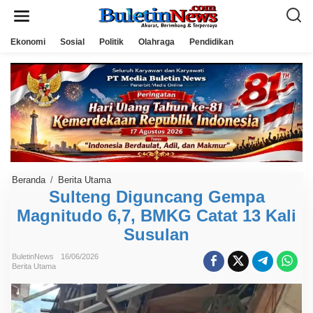
L
e
w
a
Ekonomi
Sosial
Politik
Olahraga
Pendidikan
t
i
k
e
k
o
n
t
e
n
Beranda
/
Berita Utama
S
u
Sulteng Diguncang Gempa
l
Magnitudo 6,7, BMKG Catat 13 Kali
t
e
Susulan
n
g
D
BuletinNews
16/06/2026
i
Berita Utama
g
u
n
c