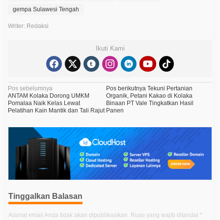
gempa Sulawesi Tengah
Writer: Redaksi
Ikuti Kami
N
Pos sebelumnya
Pos berikutnya
Tekuni Pertanian
ANTAM Kolaka Dorong UMKM
Organik, Petani Kakao di Kolaka
a
Pomalaa Naik Kelas Lewat
Binaan PT Vale Tingkatkan Hasil
Pelatihan Kain Mantik dan Tali Rajut
Panen
v
i
g
a
s
i
p
Tinggalkan Balasan
o
Alamat email Anda tidak akan dipublikasikan.
Ruas yang wajib ditandai
*
s