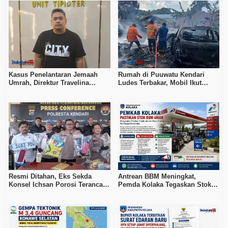
Kasus Penelantaran Jemaah
Rumah di Puuwatu Kendari
Umrah, Direktur Travelina
Ludes Terbakar, Mobil Ikut
Indonesia Diamankan Polisi
Hangus, Kerugian Capai Rp500
Juta
Resmi Ditahan, Eks Sekda
Antrean BBM Meningkat,
Konsel Ichsan Porosi Terancam
Pemda Kolaka Tegaskan Stok
5 Tahun Penjara
Pertalite dan Pertamax Aman