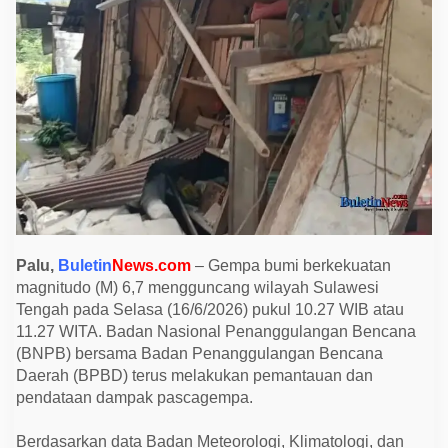
a
n
g
G
e
m
p
a
M
a
g
n
i
t
u
d
o
6
Palu,
Buletin
News.com
– Gempa bumi berkekuatan
,
magnitudo (M) 6,7 mengguncang wilayah Sulawesi
7
,
Tengah pada Selasa (16/6/2026) pukul 10.27 WIB atau
B
11.27 WITA. Badan Nasional Penanggulangan Bencana
M
K
(BNPB) bersama Badan Penanggulangan Bencana
G
Daerah (BPBD) terus melakukan pemantauan dan
C
a
pendataan dampak pascagempa.
t
a
t
Berdasarkan data Badan Meteorologi, Klimatologi, dan