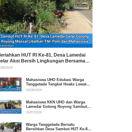
eriahkan HUT RI Ke-81, Desa Lamedai
elar Aksi Bersih Lingkungan Bersama
NI-Polri
/08/2026
Mahasiswa UHO Edukasi Warga
Tanggetada Tangkal Hoaks Lewat
Program Literasi
03/08/2026
Mahasiswa KKN UHO dan Warga
Lamedai Gotong Royong Sambut
HUT Ke-81 RI
25/07/2026
Warga Tanggetada Bersatu
Bersihkan Desa Sambut HUT Ke-81