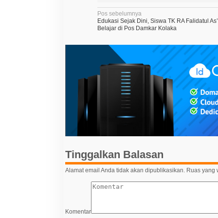
N
Pos sebelumnya
Edukasi Sejak Dini, Siswa TK RA Falidatul As
a
Belajar di Pos Damkar Kolaka
v
i
g
a
s
i
p
o
s
Tinggalkan Balasan
Alamat email Anda tidak akan dipublikasikan.
Ruas yang w
Komentar