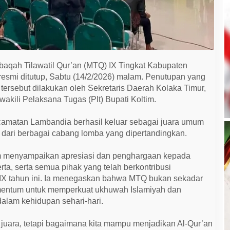
aqah Tilawatil Qur’an (MTQ) IX Tingkat Kabupaten
resmi ditutup, Sabtu (14/2/2026) malam. Penutupan yang
tersebut dilakukan oleh Sekretaris Daerah Kolaka Timur,
akili Pelaksana Tugas (Plt) Bupati Koltim.
camatan Lambandia berhasil keluar sebagai juara umum
dari berbagai cabang lomba yang dipertandingkan.
m menyampaikan apresiasi dan penghargaan kepada
rta, serta semua pihak yang telah berkontribusi
X tahun ini. Ia menegaskan bahwa MTQ bukan sekadar
mentum untuk memperkuat ukhuwah Islamiyah dan
dalam kehidupan sehari-hari.
juara, tetapi bagaimana kita mampu menjadikan Al-Qur’an