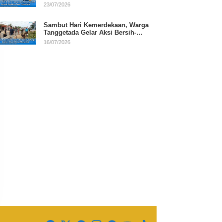
RI
23/07/2026
Sambut Hari Kemerdekaan, Warga
Tanggetada Gelar Aksi Bersih-
Bersih Desa
16/07/2026