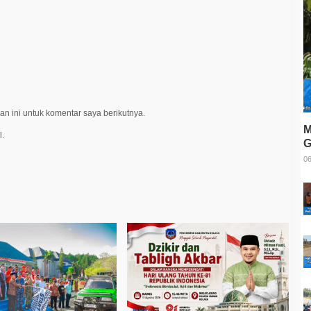
n ini untuk komentar saya berikutnya.
M
l.
G
T
06