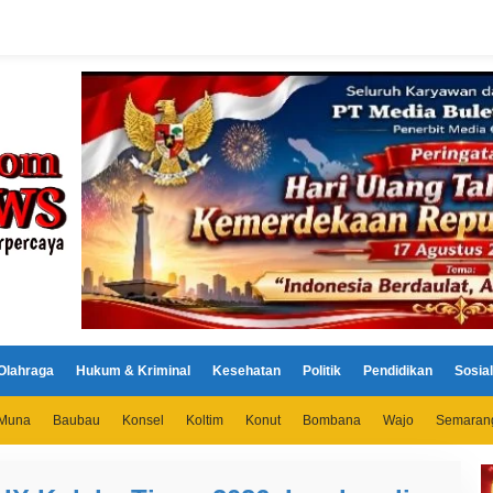
Olahraga
Hukum & Kriminal
Kesehatan
Politik
Pendidikan
Sosial
Muna
Baubau
Konsel
Koltim
Konut
Bombana
Wajo
Semaran