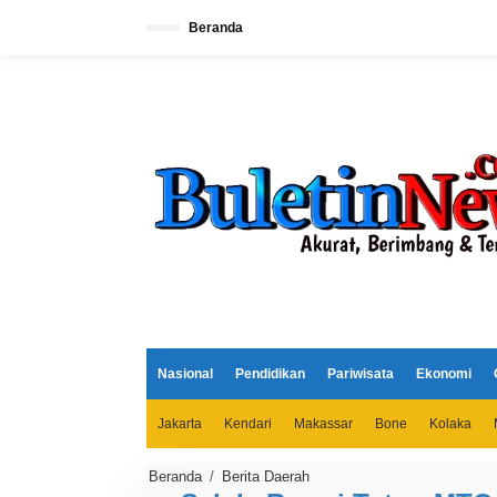
L
e
Beranda
w
a
t
i
k
e
k
o
n
t
e
n
Nasional
Pendidikan
Pariwisata
Ekonomi
Jakarta
Kendari
Makassar
Bone
Kolaka
Beranda
/
Berita Daerah
S
e