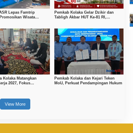
ASR Lepas Famtrip
Pemkab Kolaka Gelar Dzikir dan
 Promosikan Wisata
Tabligh Akbar HUT Ke-81 RI,
Kolaka, dan Koltim
Hadirkan Dai Nasional
a Kolaka Matangkan
Pemkab Kolaka dan Kejari Teken
erja 2027, Fokus
MoU, Perkuat Pendampingan Hukum
n Daya Saing Kerajinan
View More