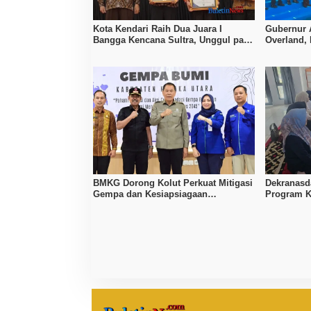
Kota Kendari Raih Dua Juara I
Gubernur 
Bangga Kencana Sultra, Unggul pada
Overland,
Pelayanan MOW dan Data Keluarga
Bombana, 
BMKG Dorong Kolut Perkuat Mitigasi
Dekranasd
Gempa dan Kesiapsiagaan
Program K
Masyarakat
Tingkatka
Lokal