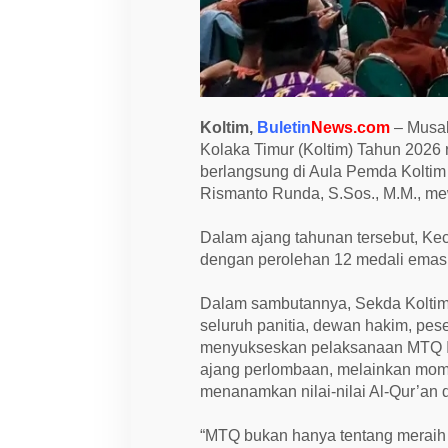
0
2
6
,
L
a
m
b
Koltim,
Buletin
News.com
– Musab
a
n
Kolaka Timur (Koltim) Tahun 2026 
d
berlangsung di Aula Pemda Koltim 
i
Rismanto Runda, S.Sos., M.M., mew
a
R
a
Dalam ajang tahunan tersebut, Ke
i
h
dengan perolehan 12 medali emas 
J
u
a
Dalam sambutannya, Sekda Kolti
r
seluruh panitia, dewan hakim, pese
a
U
menyukseskan pelaksanaan MTQ I
m
ajang perlombaan, melainkan mo
u
m
menanamkan nilai-nilai Al-Qur’an 
“MTQ bukan hanya tentang meraih 