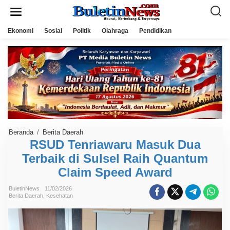
L
e
w
a
Ekonomi
Sosial
Politik
Olahraga
Pendidikan
t
i
k
e
k
o
n
t
e
n
Beranda
/
Berita Daerah
R
S
RSUD Tenriawaru Masuk Dua
U
Terbaik di Sulsel Raih Quantum
D
T
Claim Speed Award
e
n
r
BuletinNews
11/02/2026
i
Berita Daerah
,
Kesehatan
a
w
a
r