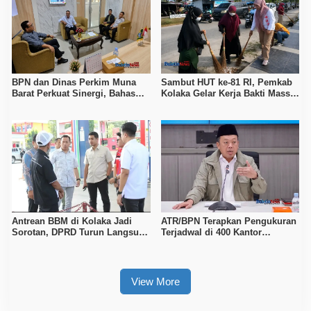
BPN dan Dinas Perkim Muna
Sambut HUT ke-81 RI, Pemkab
Barat Perkuat Sinergi, Bahas
Kolaka Gelar Kerja Bakti Massal
Sertipikasi Tanah hingga
di Seluruh Wilayah
Penataan Permukiman
Antrean BBM di Kolaka Jadi
ATR/BPN Terapkan Pengukuran
Sorotan, DPRD Turun Langsung
Terjadwal di 400 Kantor
ke Depot Pertamina
Pertanahan, Waktu Tunggu
Maksimal Tujuh Hari
View More