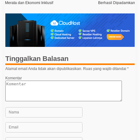
Merata dan Ekonomi Inklusif
Berhasil Dipadamkan
v
i
g
a
s
i
p
Tinggalkan Balasan
o
Alamat email Anda tidak akan dipublikasikan.
Ruas yang wajib ditandai
*
s
Komentar