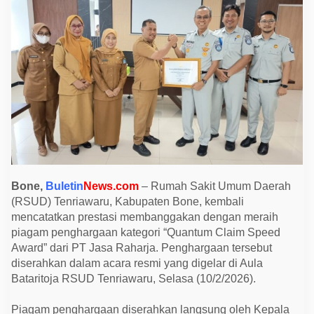
u
M
a
s
u
k
D
u
a
T
e
r
b
a
i
k
d
i
Bone,
Buletin
News.com
– Rumah Sakit Umum Daerah
S
(RSUD) Tenriawaru, Kabupaten Bone, kembali
u
l
mencatatkan prestasi membanggakan dengan meraih
s
piagam penghargaan kategori “Quantum Claim Speed
e
l
Award” dari PT Jasa Raharja. Penghargaan tersebut
R
diserahkan dalam acara resmi yang digelar di Aula
a
i
Bataritoja RSUD Tenriawaru, Selasa (10/2/2026).
h
Q
u
Piagam penghargaan diserahkan langsung oleh Kepala