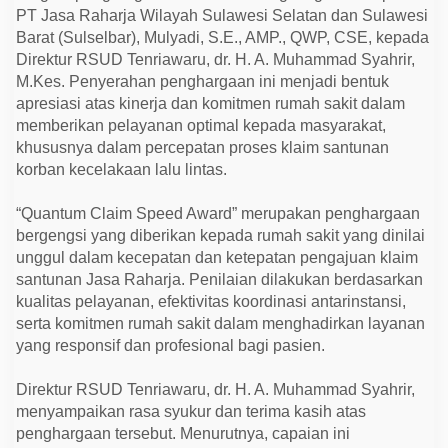
a
PT Jasa Raharja Wilayah Sulawesi Selatan dan Sulawesi
n
t
Barat (Sulselbar), Mulyadi, S.E., AMP., QWP, CSE, kepada
u
Direktur RSUD Tenriawaru, dr. H. A. Muhammad Syahrir,
m
M.Kes. Penyerahan penghargaan ini menjadi bentuk
C
l
apresiasi atas kinerja dan komitmen rumah sakit dalam
a
memberikan pelayanan optimal kepada masyarakat,
i
m
khususnya dalam percepatan proses klaim santunan
S
korban kecelakaan lalu lintas.
p
e
e
“Quantum Claim Speed Award” merupakan penghargaan
d
A
bergengsi yang diberikan kepada rumah sakit yang dinilai
w
unggul dalam kecepatan dan ketepatan pengajuan klaim
a
r
santunan Jasa Raharja. Penilaian dilakukan berdasarkan
d
kualitas pelayanan, efektivitas koordinasi antarinstansi,
serta komitmen rumah sakit dalam menghadirkan layanan
yang responsif dan profesional bagi pasien.
Direktur RSUD Tenriawaru, dr. H. A. Muhammad Syahrir,
menyampaikan rasa syukur dan terima kasih atas
penghargaan tersebut. Menurutnya, capaian ini