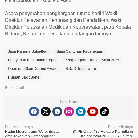
Acara penyerahan penghargaan turut dihadiri Wakil
Direktur Pelayanan Penunjang dan Pendidikan, Wakil
Direktur Pelayanan Medik dan Keperawatan, para Kepala
Bidang, Ketua Tim, serta tamu undangan lainnya.
Jasa Raharja Sulselbar
Klaim Santunan Kecelakaan
Pelayanan Kesehatan Cepat
Penghargaan Rumah Sakit 2026
Quantum Claim Speed Award
RSUD Tenriawaru
Rumah Sakit Bone
Editor: Andi
Ikuti Kami
N
Pos sebelumnya
Pos berikutnya
Hadiri Musrenbang Wolo, Bupati
BNPB Catat 435 Hektare Karhutla di
a
Amri Tekankan Pembangunan
Kalbar Awal 2026, 235 Hektare