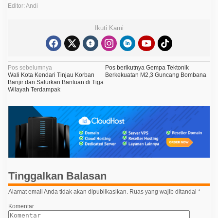
Editor: Andi
Ikuti Kami
N
Pos sebelumnya
Pos berikutnya
Gempa Tektonik
Wali Kota Kendari Tinjau Korban
Berkekuatan M2,3 Guncang Bombana
a
Banjir dan Salurkan Bantuan di Tiga
Wilayah Terdampak
v
i
g
a
s
i
p
Tinggalkan Balasan
o
Alamat email Anda tidak akan dipublikasikan.
Ruas yang wajib ditandai
*
s
Komentar