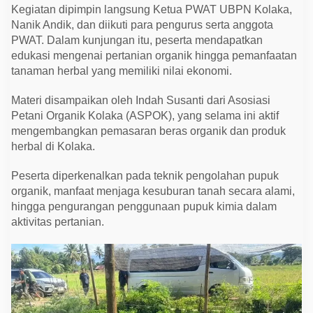
r
Kegiatan dipimpin langsung Ketua PWAT UBPN Kolaka,
g
Nanik Andik, dan diikuti para pengurus serta anggota
a
n
PWAT. Dalam kunjungan itu, peserta mendapatkan
i
edukasi mengenai pertanian organik hingga pemanfaatan
k
d
tanaman herbal yang memiliki nilai ekonomi.
i
D
e
Materi disampaikan oleh Indah Susanti dari Asosiasi
s
Petani Organik Kolaka (ASPOK), yang selama ini aktif
a
P
mengembangkan pemasaran beras organik dan produk
u
herbal di Kolaka.
u
b
u
Peserta diperkenalkan pada teknik pengolahan pupuk
n
organik, manfaat menjaga kesuburan tanah secara alami,
g
a
hingga pengurangan penggunaan pupuk kimia dalam
aktivitas pertanian.