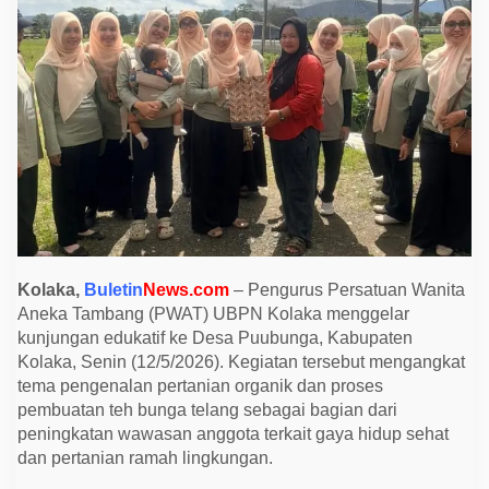
K
o
l
a
k
a
K
u
n
j
u
n
g
i
S
e
n
t
Kolaka,
Buletin
News.com
– Pengurus Persatuan Wanita
r
Aneka Tambang (PWAT) UBPN Kolaka menggelar
a
P
kunjungan edukatif ke Desa Puubunga, Kabupaten
e
Kolaka, Senin (12/5/2026). Kegiatan tersebut mengangkat
r
t
tema pengenalan pertanian organik dan proses
a
pembuatan teh bunga telang sebagai bagian dari
n
i
peningkatan wawasan anggota terkait gaya hidup sehat
a
dan pertanian ramah lingkungan.
n
O