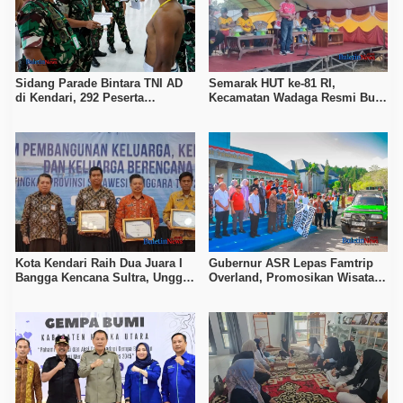
Sidang Parade Bintara TNI AD
Semarak HUT ke-81 RI,
di Kendari, 292 Peserta
Kecamatan Wadaga Resmi Buka
Diingatkan Waspada Janji
Porseni Setelah Vakum Tujuh
Kelulusan Berbayar
Tahun
Kota Kendari Raih Dua Juara I
Gubernur ASR Lepas Famtrip
Bangga Kencana Sultra, Unggul
Overland, Promosikan Wisata
pada Pelayanan MOW dan Data
Bombana, Kolaka, dan Koltim
Keluarga