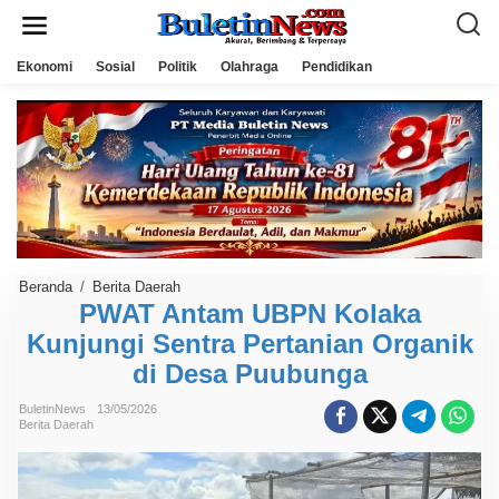
L
e
w
a
Ekonomi
Sosial
Politik
Olahraga
Pendidikan
t
i
k
e
k
o
n
t
e
n
Beranda
/
Berita Daerah
P
W
PWAT Antam UBPN Kolaka
A
Kunjungi Sentra Pertanian Organik
T
A
di Desa Puubunga
n
t
a
BuletinNews
13/05/2026
m
Berita Daerah
U
B
P
N