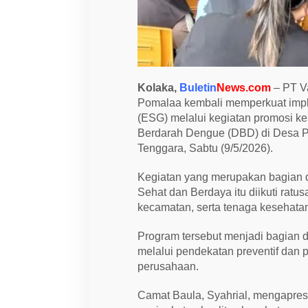
g
r
a
m
P
r
o
m
Kolaka,
Buletin
News.com
– PT Va
o
s
Pomalaa kembali memperkuat imple
i
(ESG) melalui kegiatan promosi 
K
Berdarah Dengue (DBD) di Desa P
e
s
Tenggara, Sabtu (9/5/2026).
e
h
a
Kegiatan yang merupakan bagian d
t
Sehat dan Berdaya itu diikuti rat
a
n
kecamatan, serta tenaga kesehata
d
i
Program tersebut menjadi bagian 
K
o
melalui pendekatan preventif dan
l
perusahaan.
a
k
a
Camat Baula, Syahrial, mengapresi