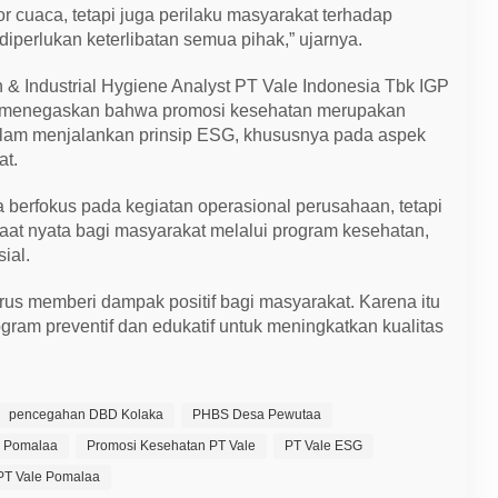
r cuaca, tetapi juga perilaku masyarakat terhadap
diperlukan keterlibatan semua pihak,” ujarnya.
h & Industrial Hygiene Analyst PT Vale Indonesia Tbk IGP
ni, menegaskan bahwa promosi kesehatan merupakan
dalam menjalankan prinsip ESG, khususnya pada aspek
at.
 berfokus pada kegiatan operasional perusahaan, tetapi
at nyata bagi masyarakat melalui program kesehatan,
ial.
us memberi dampak positif bagi masyarakat. Karena itu
ram preventif dan edukatif untuk meningkatkan kualitas
pencegahan DBD Kolaka
PHBS Desa Pewutaa
e Pomalaa
Promosi Kesehatan PT Vale
PT Vale ESG
PT Vale Pomalaa