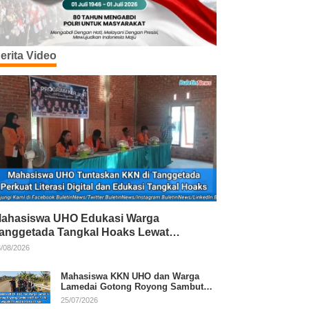
erita Video
ahasiswa UHO Edukasi Warga
anggetada Tangkal Hoaks Lewat
rogram Literasi
/08/2026
Mahasiswa KKN UHO dan Warga
Lamedai Gotong Royong Sambut
HUT Ke-81 RI
25/07/2026