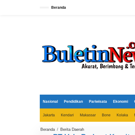
L
e
Beranda
w
a
t
i
k
e
k
o
n
t
e
n
Nasional
Pendidikan
Pariwisata
Ekonomi
Jakarta
Kendari
Makassar
Bone
Kolaka
Beranda
/
Berita Daerah
P
T