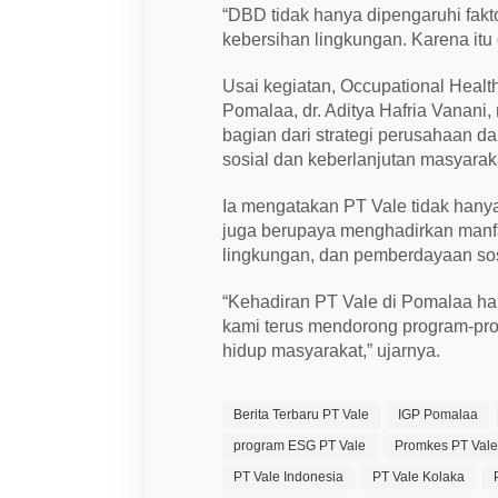
“DBD tidak hanya dipengaruhi fakto
kebersihan lingkungan. Karena itu 
Usai kegiatan, Occupational Healt
Pomalaa, dr. Aditya Hafria Vana
bagian dari strategi perusahaan 
sosial dan keberlanjutan masyarak
Ia mengatakan PT Vale tidak hanya
juga berupaya menghadirkan manfa
lingkungan, dan pemberdayaan sos
“Kehadiran PT Vale di Pomalaa har
kami terus mendorong program-prog
hidup masyarakat,” ujarnya.
Berita Terbaru PT Vale
IGP Pomalaa
program ESG PT Vale
Promkes PT Val
PT Vale Indonesia
PT Vale Kolaka