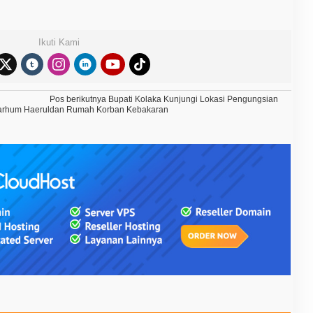
Ikuti Kami
Pos berikutnya
Bupati Kolaka Kunjungi Lokasi Pengungsian
arhum Haerul
dan Rumah Korban Kebakaran