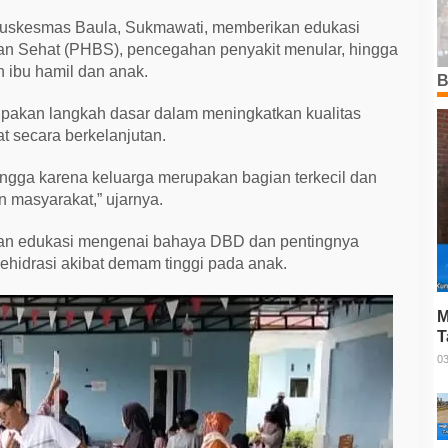
 Puskesmas Baula, Sukmawati, memberikan edukasi
an Sehat (PHBS), pencegahan penyakit menular, hingga
 ibu hamil dan anak.
B
akan langkah dasar dalam meningkatkan kualitas
t secara berkelanjutan.
angga karena keluarga merupakan bagian terkecil dan
 masyarakat,” ujarnya.
rikan edukasi mengenai bahaya DBD dan pentingnya
ehidrasi akibat demam tinggi pada anak.
M
T
P
03