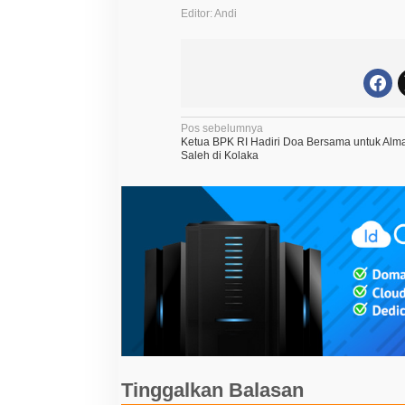
Editor: Andi
N
Pos sebelumnya
Ketua BPK RI Hadiri Doa Bersama untuk Alm
a
Saleh di Kolaka
v
i
g
a
s
i
p
o
s
Tinggalkan Balasan