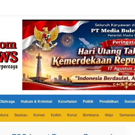
Olahraga
Hukum & Kriminal
Kesehatan
Politik
Pendidikan
Sosial
Muna
Baubau
Konsel
Koltim
Konut
Bombana
Wajo
Semaran