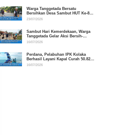
Warga Tanggetada Bersatu
Bersihkan Desa Sambut HUT Ke-81
RI
23/07/2026
Sambut Hari Kemerdekaan, Warga
Tanggetada Gelar Aksi Bersih-
Bersih Desa
16/07/2026
Perdana, Pelabuhan IPK Kolaka
Berhasil Layani Kapal Curah 50.820
Ton
16/07/2026