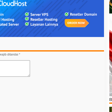
ajib ditandai
*
B