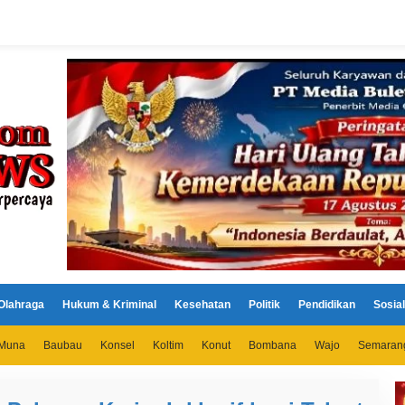
Olahraga
Hukum & Kriminal
Kesehatan
Politik
Pendidikan
Sosial
Muna
Baubau
Konsel
Koltim
Konut
Bombana
Wajo
Semaran