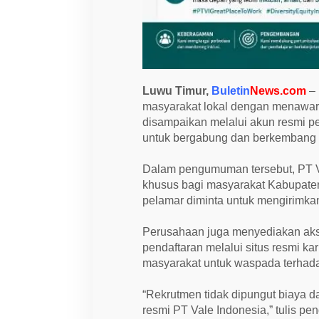
r
i
e
r
I
n
k
l
Luwu Timur,
Buletin
News.com
– 
u
s
masyarakat lokal dengan menawark
i
disampaikan melalui akun resmi pe
f
untuk bergabung dan berkembang
b
a
g
Dalam pengumuman tersebut, PT V
i
T
khusus bagi masyarakat Kabupaten
a
pelamar diminta untuk mengirimkan
l
e
n
Perusahaan juga menyediakan akse
t
a
pendaftaran melalui situs resmi ka
L
masyarakat untuk waspada terhada
o
k
a
“Rekrutmen tidak dipungut biaya d
l
resmi PT Vale Indonesia,” tulis pe