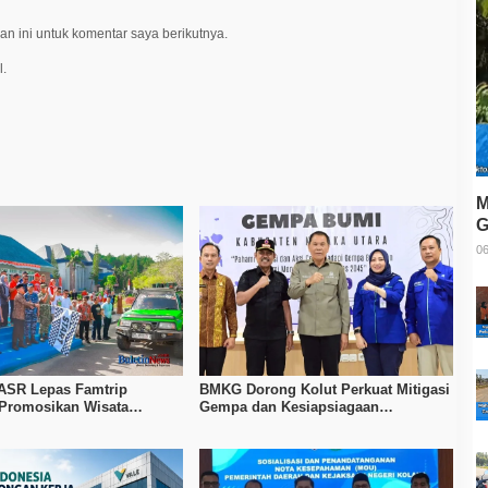
n ini untuk komentar saya berikutnya.
l.
M
G
T
06
ASR Lepas Famtrip
BMKG Dorong Kolut Perkuat Mitigasi
 Promosikan Wisata
Gempa dan Kesiapsiagaan
Kolaka, dan Koltim
Masyarakat