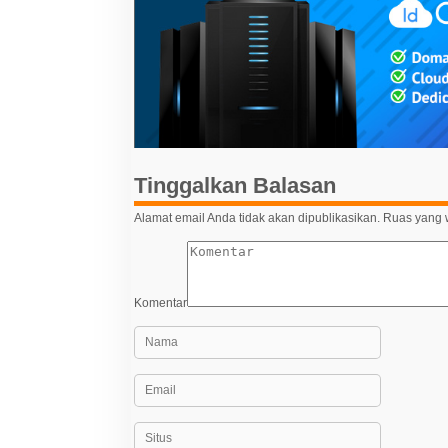
g
a
s
i
p
o
s
Tinggalkan Balasan
Alamat email Anda tidak akan dipublikasikan.
Ruas yang w
Komentar