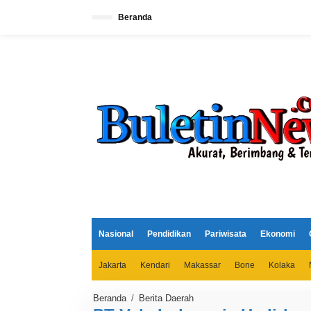
L
e
Beranda
w
a
t
i
k
e
k
o
n
t
e
n
Nasional
Pendidikan
Pariwisata
Ekonomi
Jakarta
Kendari
Makassar
Bone
Kolaka
Beranda
/
Berita Daerah
P
T