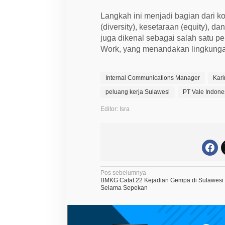
Langkah ini menjadi bagian dari
(diversity), kesetaraan (equity), da
juga dikenal sebagai salah satu p
Work, yang menandakan lingkung
Internal Communications Manager
Kari
peluang kerja Sulawesi
PT Vale Indone
Editor: Isra
N
Pos sebelumnya
BMKG Catat 22 Kejadian Gempa di Sulawesi
a
Selama Sepekan
v
i