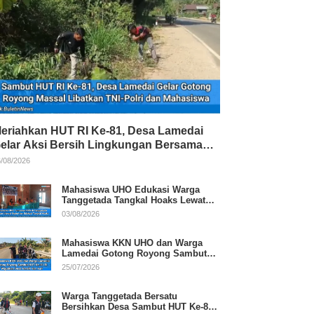
eriahkan HUT RI Ke-81, Desa Lamedai
elar Aksi Bersih Lingkungan Bersama
NI-Polri
/08/2026
Mahasiswa UHO Edukasi Warga
Tanggetada Tangkal Hoaks Lewat
Program Literasi
03/08/2026
Mahasiswa KKN UHO dan Warga
Lamedai Gotong Royong Sambut
HUT Ke-81 RI
25/07/2026
Warga Tanggetada Bersatu
Bersihkan Desa Sambut HUT Ke-81