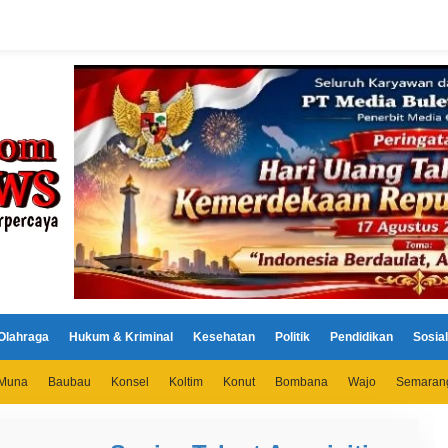
Olahraga
Hukum & Kriminal
Kesehatan
Politik
Pendidikan
Sosial
Muna
Baubau
Konsel
Koltim
Konut
Bombana
Wajo
Semaran