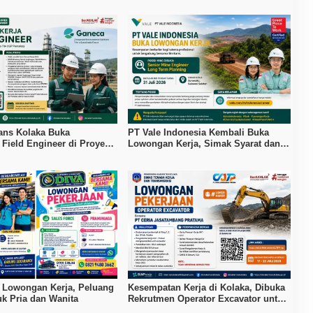
rans Kolaka Buka
PT Vale Indonesia Kembali Buka
Field Engineer di Proyek
Lowongan Kerja, Simak Syarat dan
omalaa, Simak Syaratnya
Cara Daftarnya
 Lowongan Kerja, Peluang
Kesempatan Kerja di Kolaka, Dibuka
uk Pria dan Wanita
Rekrutmen Operator Excavator untuk
Warga Ring 1, 2, dan 3