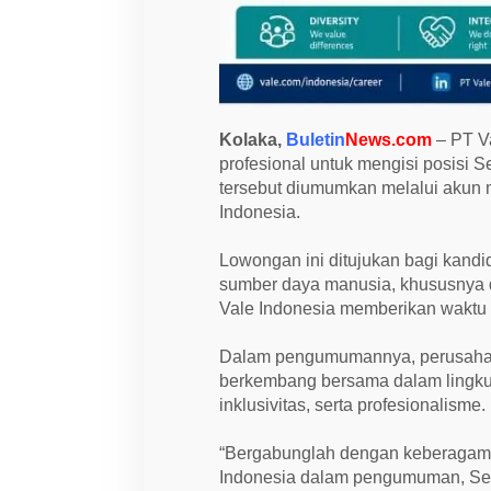
r
T
a
l
e
n
t
A
Kolaka,
Buletin
News.com
– PT V
c
q
profesional untuk mengisi posisi Se
u
tersebut diumumkan melalui akun 
i
Indonesia.
s
i
t
Lowongan ini ditujukan bagi kandi
i
o
sumber daya manusia, khususnya 
n
Vale Indonesia memberikan waktu 
P
a
r
Dalam pengumumannya, perusahaan
t
n
berkembang bersama dalam lingk
e
inklusivitas, serta profesionalisme.
r
“Bergabunglah dengan keberagama
Indonesia dalam pengumuman, Sel