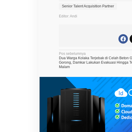
Senior Talent Acquisition Partner
Editor: Andi
N
Pos sebelumnya
Dua Warga Kolaka Terjebak di Celah Beton 
a
Gorong, Damkar Lakukan Evakuasi Hingga 
Malam
v
i
g
a
s
i
p
o
s