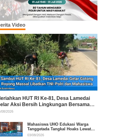
erita Video
eriahkan HUT RI Ke-81, Desa Lamedai
elar Aksi Bersih Lingkungan Bersama
NI-Polri
/08/2026
Mahasiswa UHO Edukasi Warga
Tanggetada Tangkal Hoaks Lewat
Program Literasi
03/08/2026