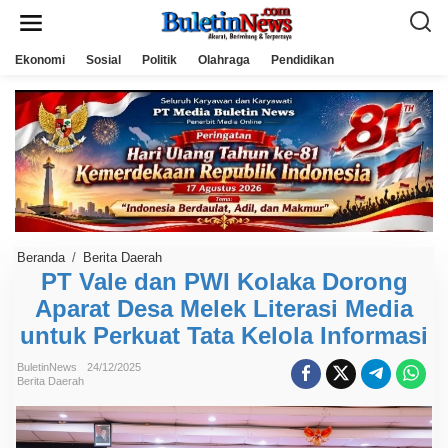
L
e
w
a
Ekonomi
Sosial
Politik
Olahraga
Pendidikan
t
i
k
e
k
o
n
t
e
n
Beranda
/
Berita Daerah
P
T
PT Vale dan PWI Kolaka Dorong
V
Aparat Desa Melek Literasi Media
a
l
untuk Perkuat Tata Kelola Informasi
e
d
a
BuletinNews
24/12/2025
n
Berita Daerah
P
W
I
K