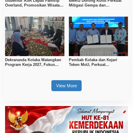
Gubernur ASR Lepas Famtrip
BMKG Dorong Kolut Perkuat
Overland, Promosikan Wisata
Mitigasi Gempa dan
Bombana, Kolaka, dan Koltim
Kesiapsiagaan Masyarakat
Dekranasda Kolaka Matangkan
Pemkab Kolaka dan Kejari
Program Kerja 2027, Fokus
Teken MoU, Perkuat
Tingkatkan Daya Saing
Pendampingan Hukum
Kerajinan Lokal
View More