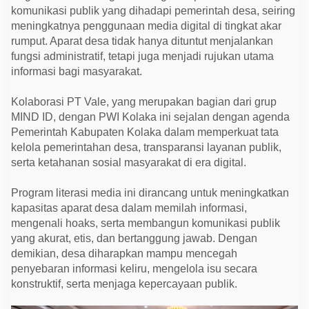
r
komunikasi publik yang dihadapi pemerintah desa, seiring
a
s
meningkatnya penggunaan media digital di tingkat akar
i
rumput. Aparat desa tidak hanya dituntut menjalankan
M
fungsi administratif, tetapi juga menjadi rujukan utama
e
d
informasi bagi masyarakat.
i
a
u
Kolaborasi PT Vale, yang merupakan bagian dari grup
n
MIND ID, dengan PWI Kolaka ini sejalan dengan agenda
t
u
Pemerintah Kabupaten Kolaka dalam memperkuat tata
k
kelola pemerintahan desa, transparansi layanan publik,
P
e
serta ketahanan sosial masyarakat di era digital.
r
k
u
Program literasi media ini dirancang untuk meningkatkan
a
kapasitas aparat desa dalam memilah informasi,
t
T
mengenali hoaks, serta membangun komunikasi publik
a
yang akurat, etis, dan bertanggung jawab. Dengan
t
a
demikian, desa diharapkan mampu mencegah
K
penyebaran informasi keliru, mengelola isu secara
e
konstruktif, serta menjaga kepercayaan publik.
l
o
l