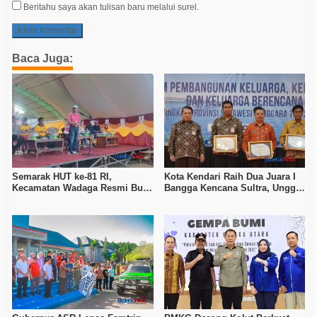
Beritahu saya akan tulisan baru melalui surel.
Baca Juga:
Semarak HUT ke-81 RI,
Kota Kendari Raih Dua Juara I
Kecamatan Wadaga Resmi Buka
Bangga Kencana Sultra, Unggul
Porseni Setelah Vakum Tujuh
pada Pelayanan MOW dan Data
Tahun
Keluarga