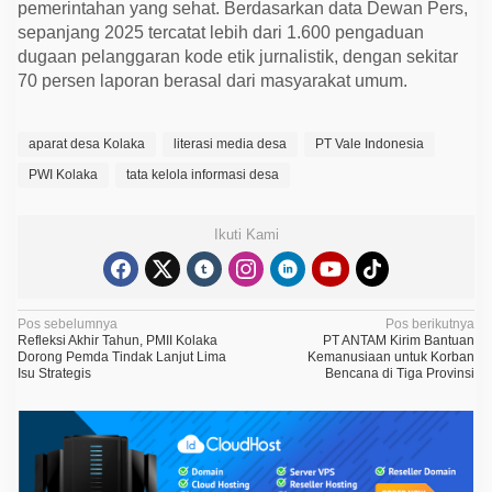
pemerintahan yang sehat. Berdasarkan data Dewan Pers,
sepanjang 2025 tercatat lebih dari 1.600 pengaduan
dugaan pelanggaran kode etik jurnalistik, dengan sekitar
70 persen laporan berasal dari masyarakat umum.
aparat desa Kolaka
literasi media desa
PT Vale Indonesia
PWI Kolaka
tata kelola informasi desa
Ikuti Kami
N
Pos sebelumnya
Pos berikutnya
Refleksi Akhir Tahun, PMII Kolaka
PT ANTAM Kirim Bantuan
a
Dorong Pemda Tindak Lanjut Lima
Kemanusiaan untuk Korban
Isu Strategis
Bencana di Tiga Provinsi
v
i
g
a