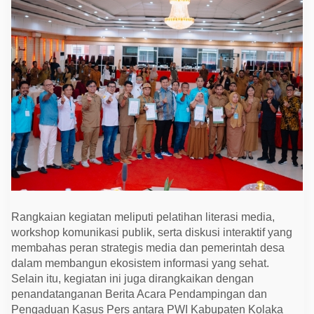
a
I
n
f
o
r
m
a
s
i
Rangkaian kegiatan meliputi pelatihan literasi media,
workshop komunikasi publik, serta diskusi interaktif yang
membahas peran strategis media dan pemerintah desa
dalam membangun ekosistem informasi yang sehat.
Selain itu, kegiatan ini juga dirangkaikan dengan
penandatanganan Berita Acara Pendampingan dan
Pengaduan Kasus Pers antara PWI Kabupaten Kolaka