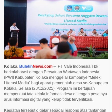
o
l
a
k
a
D
o
r
o
n
g
A
p
a
r
a
t
D
Kolaka,
Buletin
News.com
– PT Vale Indonesia Tbk
e
berkolaborasi dengan Persatuan Wartawan Indonesia
s
a
(PWI) Kabupaten Kolaka menggelar kampanye “Melek
M
Literasi Media” bagi aparat pemerintah desa se-Kabupaten
e
l
Kolaka, Selasa (23/12/2025). Program ini bertujuan
e
memperkuat tata kelola informasi desa di tengah pesatnya
k
L
arus informasi digital yang kerap tidak terverifikasi.
i
t
e
Kegiatan tersebut digelar sebagai respons atas tantangan