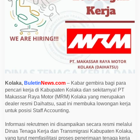
a
M
o
t
o
r
K
o
l
a
k
a
B
u
k
a
L
o
Kolaka,
Buletin
News.com
– Kabar gembira bagi para
w
pencari kerja di Kabupaten Kolaka dan sekitarnya! PT
o
n
Makassar Raya Motor (MRM) Kolaka yang merupakan
g
dealer resmi Daihatsu, saat ini membuka lowongan kerja
a
n
untuk posisi Staff Accounting.
K
e
r
Informasi rekrutmen ini disampaikan secara resmi melalui
j
Dinas Tenaga Kerja dan Transmigrasi Kabupaten Kolaka,
a
,
yang turut memfasilitasi proses penerimaan tenaga kerja