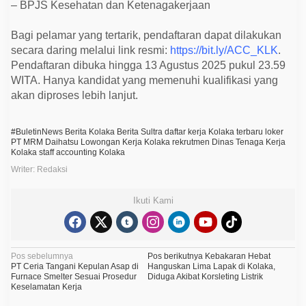
– BPJS Kesehatan dan Ketenagakerjaan
Bagi pelamar yang tertarik, pendaftaran dapat dilakukan
secara daring melalui link resmi:
https://bit.ly/ACC_KLK
.
Pendaftaran dibuka hingga 13 Agustus 2025 pukul 23.59
WITA. Hanya kandidat yang memenuhi kualifikasi yang
akan diproses lebih lanjut.
#BuletinNews
Berita Kolaka
Berita Sultra
daftar kerja Kolaka terbaru
loker
PT MRM Daihatsu
Lowongan Kerja Kolaka
rekrutmen Dinas Tenaga Kerja
Kolaka
staff accounting Kolaka
Writer: Redaksi
Ikuti Kami
N
Pos sebelumnya
Pos berikutnya
Kebakaran Hebat
PT Ceria Tangani Kepulan Asap di
Hanguskan Lima Lapak di Kolaka,
a
Furnace Smelter Sesuai Prosedur
Diduga Akibat Korsleting Listrik
Keselamatan Kerja
v