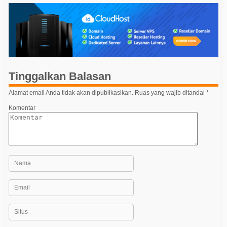
i
g
a
s
i
p
Tinggalkan Balasan
o
Alamat email Anda tidak akan dipublikasikan.
Ruas yang wajib ditandai
*
s
Komentar