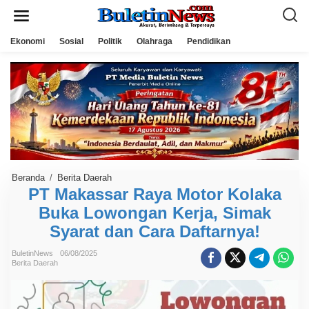
L
e
w
a
Ekonomi
Sosial
Politik
Olahraga
Pendidikan
t
i
k
e
k
o
n
t
e
n
Beranda
/
Berita Daerah
P
T
PT Makassar Raya Motor Kolaka
M
Buka Lowongan Kerja, Simak
a
k
Syarat dan Cara Daftarnya!
a
s
s
BuletinNews
06/08/2025
a
Berita Daerah
r
R
a
y