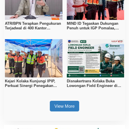
ATR/BPN Terapkan Pengukuran
MIND ID Tegaskan Dukungan
Terjadwal di 400 Kantor
Penuh untuk IGP Pomalaa,
Pertanahan, Waktu Tunggu
Perkuat Sinergi Kawal PSN
Maksimal Tujuh Hari
Hilirisasi Nikel
Kejari Kolaka Kunjungi IPIP,
Disnakertrans Kolaka Buka
Perkuat Sinergi Penegakan
Lowongan Field Engineer di
Hukum dan Investasi
Proyek PT Vale Pomalaa, Simak
Syaratnya
View More