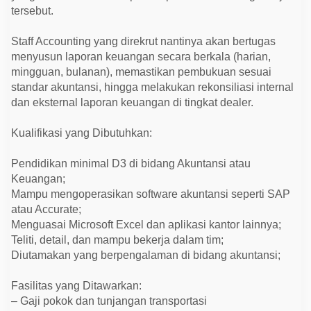
S
tersebut.
i
m
a
Staff Accounting yang direkrut nantinya akan bertugas
k
menyusun laporan keuangan secara berkala (harian,
S
y
mingguan, bulanan), memastikan pembukuan sesuai
a
standar akuntansi, hingga melakukan rekonsiliasi internal
r
a
dan eksternal laporan keuangan di tingkat dealer.
t
d
a
Kualifikasi yang Dibutuhkan:
n
C
a
Pendidikan minimal D3 di bidang Akuntansi atau
r
Keuangan;
a
D
Mampu mengoperasikan software akuntansi seperti SAP
a
atau Accurate;
f
t
Menguasai Microsoft Excel dan aplikasi kantor lainnya;
a
Teliti, detail, dan mampu bekerja dalam tim;
r
n
Diutamakan yang berpengalaman di bidang akuntansi;
y
a
Fasilitas yang Ditawarkan:
!
– Gaji pokok dan tunjangan transportasi