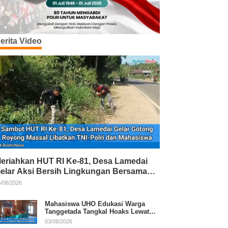
erita Video
eriahkan HUT RI Ke-81, Desa Lamedai
elar Aksi Bersih Lingkungan Bersama
NI-Polri
/08/2026
Mahasiswa UHO Edukasi Warga
Tanggetada Tangkal Hoaks Lewat
Program Literasi
03/08/2026