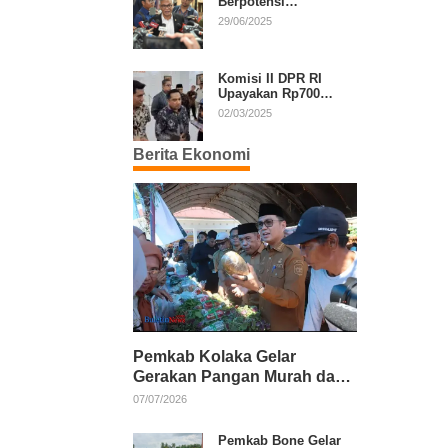
Berpotensi
Diperpanjang, Aria
29/06/2025
Bima Soroti Implikasi
Ketatanegaraan
Komisi II DPR RI
Upayakan Rp700
Miliar dari APBN
02/03/2025
untuk PSU di 24
Daerah Pasca
Berita Ekonomi
Putusan MK
Pemkab Kolaka Gelar
Gerakan Pangan Murah dan
Salurkan Pupuk Organik
07/07/2026
Pemkab Bone Gelar