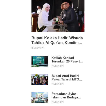
Bupati Kolaka Hadiri Wisuda
Tahfidz Al-Qur’an, Komitmen
Dukung Pendidikan
30/06/2026
Keagamaan
Kafilah Kendari
Turunkan 20 Peserta
pada Hari Pertama
25/06/2026
MTQ Sultra 2026 di
Konawe
Bupati Amri Hadiri
Pawai Ta’aruf MTQ
XXXI Sultra, Beri
23/06/2026
Dukungan untuk
Kafilah Kolaka
Perpaduan Syiar
Islam dan Budaya
Warnai Pawai Ta’aruf
23/06/2026
MTQ XXXI Sultra