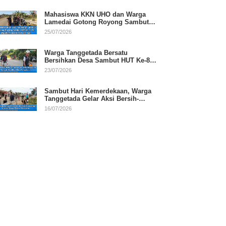
Mahasiswa KKN UHO dan Warga
Lamedai Gotong Royong Sambut
HUT Ke-81 RI
25/07/2026
Warga Tanggetada Bersatu
Bersihkan Desa Sambut HUT Ke-81
RI
23/07/2026
Sambut Hari Kemerdekaan, Warga
Tanggetada Gelar Aksi Bersih-
Bersih Desa
16/07/2026