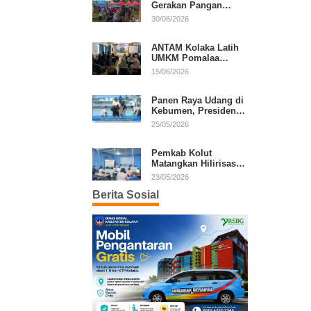
Gerakan Pangan
Murah, Warga Serbu
30/06/2026
Komoditas Harga
Terjangkau
ANTAM Kolaka Latih
UMKM Pomalaa
Kembangkan Produk
15/06/2026
Lokal Berdaya Saing
Panen Raya Udang di
Kebumen, Presiden
Prabowo Tekankan
25/05/2026
Ekonomi Produktif
Pemkab Kolut
Matangkan Hilirisasi
Kakao dan Kelapa,
23/05/2026
Investor Lirik Potensi
Berita Sosial
Daerah