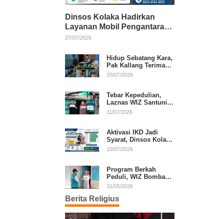
Dinsos Kolaka Hadirkan
Layanan Mobil Pengantaran
Gratis bagi Pasien Penerima
27/07/2026
Manfaat Desil 1–5
Hidup Sebatang Kara,
Pak Kallang Terima
Bantuan dari Laznas
25/07/2026
WIZ Kolaka
Tebar Kepedulian,
Laznas WIZ Santuni
Anak Yatim dan
11/07/2026
Dhuafa di Kecamatan
Latambaga
Aktivasi IKD Jadi
Syarat, Dinsos Kolaka
Sosialisasikan
10/07/2026
Pendaftaran Perlinsos
Digital
Program Berkah
Peduli, WIZ Bombana
Bantu Lansia dan
31/05/2026
Janda di Poea
Berita Religius