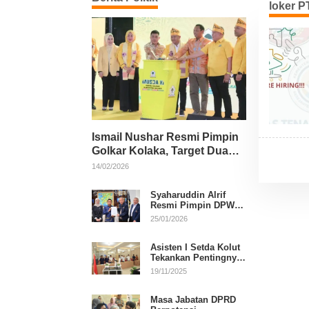
loker 
Ismail Nushar Resmi Pimpin
Golkar Kolaka, Target Dua
Kursi per Dapil
14/02/2026
Syaharuddin Alrif
Resmi Pimpin DPW
NasDem Sulsel
25/01/2026
Asisten I Setda Kolut
Tekankan Pentingnya
Pendidikan Politik
19/11/2025
untuk Perkuat
Demokrasi
Masa Jabatan DPRD