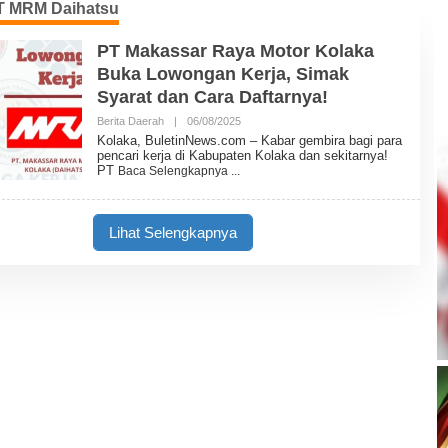
PT MRM Daihatsu
PT Makassar Raya Motor Kolaka
Buka Lowongan Kerja, Simak
Syarat dan Cara Daftarnya!
Berita Daerah
|
06/08/2025
O
L
Kolaka, BuletinNews.com – Kabar gembira bagi para
E
pencari kerja di Kabupaten Kolaka dan sekitarnya!
H
PT
Baca Selengkapnya
B
U
L
E
Lihat Selengkapnya
T
I
N
N
E
W
S