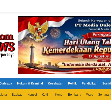
Olahraga
Hukum & Kriminal
Kesehatan
Politik
Pendidikan
Sosial
Muna
Baubau
Konsel
Koltim
Konut
Bombana
Wajo
Semaran