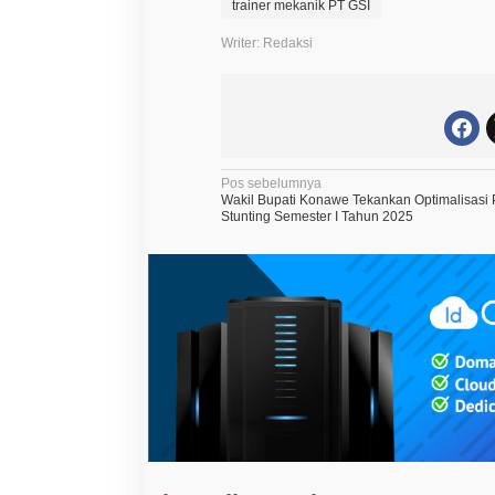
trainer mekanik PT GSI
Writer: Redaksi
N
Pos sebelumnya
Wakil Bupati Konawe Tekankan Optimalisasi
a
Stunting Semester I Tahun 2025
v
i
g
a
s
i
p
o
s