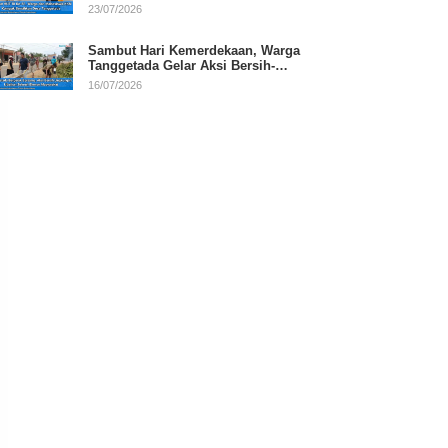
RI
23/07/2026
Sambut Hari Kemerdekaan, Warga
Tanggetada Gelar Aksi Bersih-
Bersih Desa
16/07/2026