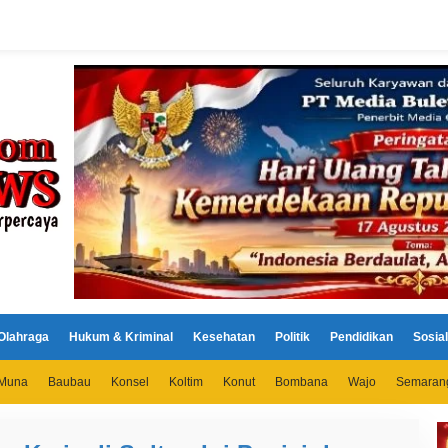
Olahraga
Hukum & Kriminal
Kesehatan
Politik
Pendidikan
Sosial
Muna
Baubau
Konsel
Koltim
Konut
Bombana
Wajo
Semaran