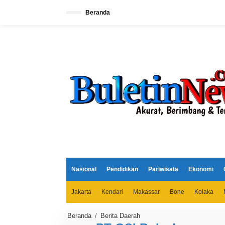
L
e
Beranda
w
a
t
i
k
e
k
o
n
t
e
n
Nasional
Pendidikan
Pariwisata
Ekonomi
Jakarta
Kendari
Makassar
Bone
Kolaka
Beranda
/
Berita Daerah
P
T