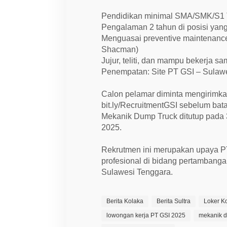
Pendidikan minimal SMA/SMK/S1 T
Pengalaman 2 tahun di posisi yan
Menguasai preventive maintenance
Shacman)
Jujur, teliti, dan mampu bekerja s
Penempatan: Site PT GSI – Sulaw
Calon pelamar diminta mengirimka
bit.ly/RecruitmentGSI sebelum bata
Mekanik Dump Truck ditutup pada 3
2025.
Rekrutmen ini merupakan upaya P
profesional di bidang pertambanga
Sulawesi Tenggara.
Berita Kolaka
Berita Sultra
Loker K
lowongan kerja PT GSI 2025
mekanik d