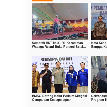
Semarak HUT ke-81 RI, Kecamatan
Kota Kenda
Wadaga Resmi Buka Porseni Setelah
Bangga Ke
Vakum Tujuh Tahun
Pelayanan
BMKG Dorong Kolut Perkuat Mitigasi
Dekranasd
Gempa dan Kesiapsiagaan
Program K
Masyarakat
Tingkatka