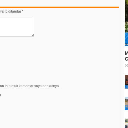
ajib ditandai
*
M
G
T
06
n ini untuk komentar saya berikutnya.
l.