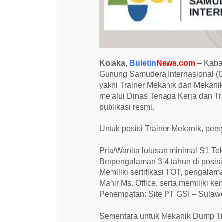
n
i
P
o
s
i
s
i
Kolaka,
Buletin
News.com
– Kabar
d
a
Gunung Samudera Internasional (G
n
yakni Trainer Mekanik dan Mekani
S
melalui Dinas Tenaga Kerja dan T
y
a
publikasi resmi.
r
a
t
Untuk posisi Trainer Mekanik, pers
n
y
a
Pria/Wanita lulusan minimal S1 Tek
Berpengalaman 3-4 tahun di posisi
Memiliki sertifikasi TOT, pengala
Mahir Ms. Office, serta memiliki k
Penempatan: Site PT GSI – Sulaw
Sementara untuk Mekanik Dump Tru