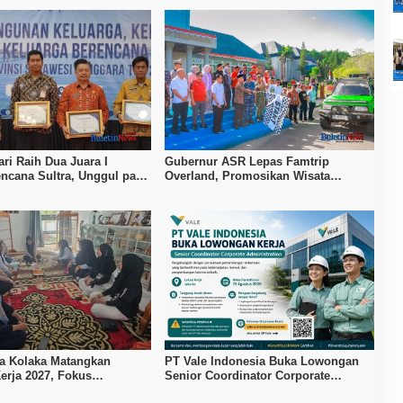
ri Raih Dua Juara I
Gubernur ASR Lepas Famtrip
ncana Sultra, Unggul pada
Overland, Promosikan Wisata
 MOW dan Data Keluarga
Bombana, Kolaka, dan Koltim
a Kolaka Matangkan
PT Vale Indonesia Buka Lowongan
erja 2027, Fokus
Senior Coordinator Corporate
n Daya Saing Kerajinan
Administration