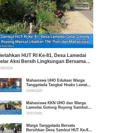
eriahkan HUT RI Ke-81, Desa Lamedai
elar Aksi Bersih Lingkungan Bersama
NI-Polri
/08/2026
Mahasiswa UHO Edukasi Warga
Tanggetada Tangkal Hoaks Lewat
Program Literasi
03/08/2026
Mahasiswa KKN UHO dan Warga
Lamedai Gotong Royong Sambut
HUT Ke-81 RI
25/07/2026
Warga Tanggetada Bersatu
Bersihkan Desa Sambut HUT Ke-81