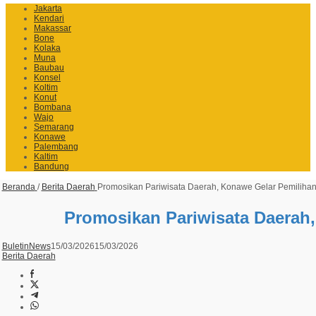
Jakarta
Kendari
Makassar
Bone
Kolaka
Muna
Baubau
Konsel
Koltim
Konut
Bombana
Wajo
Semarang
Konawe
Palembang
Kaltim
Bandung
Beranda
/
Berita Daerah
Promosikan Pariwisata Daerah, Konawe Gelar Pemilihan
Promosikan Pariwisata Daerah,
BuletinNews
15/03/2026
15/03/2026
Berita Daerah