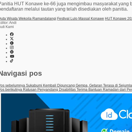
Panitia HUT Konawe ke-66 juga mengimbau masyarakat yang ber
pendaftaran melalui tautan yang telah disediakan oleh panitia.
Duta Wisata Wekoila Ramandalangi
Festival Lulo Massal Konawe
HUT Konawe 20
ditor: Andi
kuti Kami
Navigasi pos
Pos sebelumnya
Sukabumi Kembali Diguncang Gempa, Getaran Terasa di Sejuml
os berikutnya
Ratusan Penyandang Disabilitas Terima Bantuan Ramadan dari P