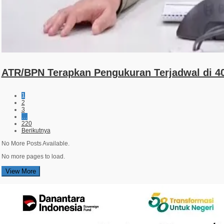
ATR/BPN Terapkan Pengukuran Terjadwal di 40
1
2
3
…
220
Berikutnya
No More Posts Available.
No more pages to load.
View More