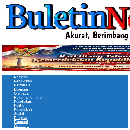
Nasional
Pendidikan
Pariwisata
Ekonomi
Olahraga
Hukum & Kriminal
Kesehatan
Politik
Pendidikan
Sosial
Religius
Ekonomi
Olahraga