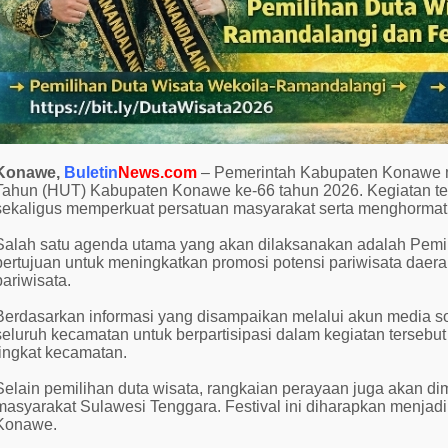
Konawe,
Buletin
News.com
– Pemerintah Kabupaten Konawe m
Tahun (HUT) Kabupaten Konawe ke-66 tahun 2026. Kegiatan ter
sekaligus memperkuat persatuan masyarakat serta menghormati
Salah satu agenda utama yang akan dilaksanakan adalah Pemi
bertujuan untuk meningkatkan promosi potensi pariwisata da
pariwisata.
Berdasarkan informasi yang disampaikan melalui akun media 
seluruh kecamatan untuk berpartisipasi dalam kegiatan tersebut 
tingkat kecamatan.
Selain pemilihan duta wisata, rangkaian perayaan juga akan di
masyarakat Sulawesi Tenggara. Festival ini diharapkan menja
Konawe.