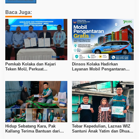
Baca Juga:
Pemkab Kolaka dan Kejari
Dinsos Kolaka Hadirkan
Teken MoU, Perkuat
Layanan Mobil Pengantaran
Pendampingan Hukum
Gratis bagi Pasien Penerima
Manfaat Desil 1–5
Hidup Sebatang Kara, Pak
Tebar Kepedulian, Laznas WIZ
Kallang Terima Bantuan dari
Santuni Anak Yatim dan Dhuafa
Laznas WIZ Kolaka
di Kecamatan Latambaga