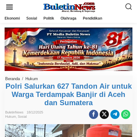
L
e
w
a
Ekonomi
Sosial
Politik
Olahraga
Pendidikan
t
i
k
e
k
o
n
t
e
n
Beranda
/
Hukum
P
o
Polri Salurkan 627 Tandon Air untuk
l
Warga Terdampak Banjir di Aceh
r
i
dan Sumatera
S
a
l
BuletinNews
18/12/2025
u
Hukum
,
Sosial
r
k
a
n