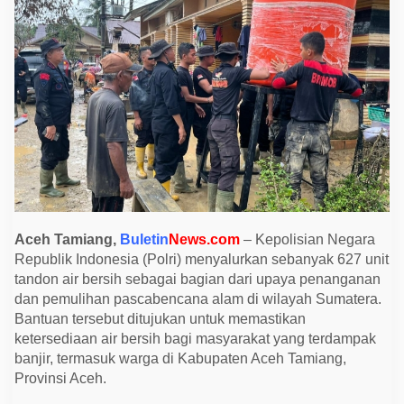
6
2
7
T
a
n
d
o
n
A
i
r
u
n
t
u
k
W
Aceh Tamiang,
Buletin
News.com
– Kepolisian Negara
a
Republik Indonesia (Polri) menyalurkan sebanyak 627 unit
r
g
tandon air bersih sebagai bagian dari upaya penanganan
a
dan pemulihan pascabencana alam di wilayah Sumatera.
T
e
Bantuan tersebut ditujukan untuk memastikan
r
ketersediaan air bersih bagi masyarakat yang terdampak
d
a
banjir, termasuk warga di Kabupaten Aceh Tamiang,
m
Provinsi Aceh.
p
a