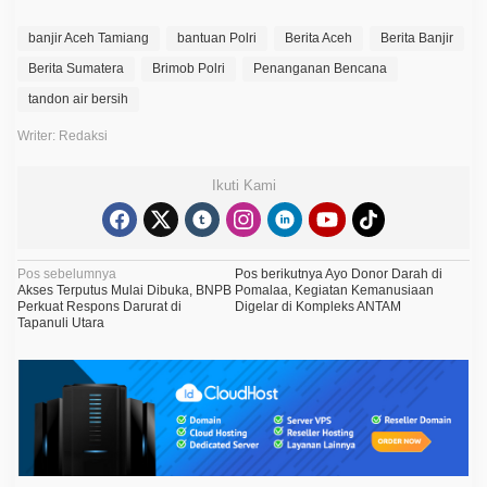
banjir Aceh Tamiang
bantuan Polri
Berita Aceh
Berita Banjir
Berita Sumatera
Brimob Polri
Penanganan Bencana
tandon air bersih
Writer: Redaksi
Ikuti Kami
N
Pos sebelumnya
Pos berikutnya
Ayo Donor Darah di
Akses Terputus Mulai Dibuka, BNPB
Pomalaa, Kegiatan Kemanusiaan
a
Perkuat Respons Darurat di
Digelar di Kompleks ANTAM
Tapanuli Utara
v
i
g
a
s
i