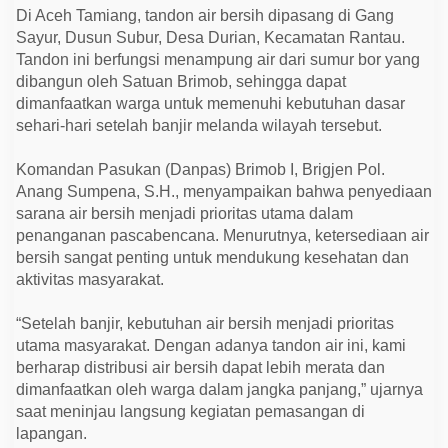
k
Di Aceh Tamiang, tandon air bersih dipasang di Gang
B
a
Sayur, Dusun Subur, Desa Durian, Kecamatan Rantau.
n
Tandon ini berfungsi menampung air dari sumur bor yang
j
dibangun oleh Satuan Brimob, sehingga dapat
i
r
dimanfaatkan warga untuk memenuhi kebutuhan dasar
d
sehari-hari setelah banjir melanda wilayah tersebut.
i
A
c
Komandan Pasukan (Danpas) Brimob I, Brigjen Pol.
e
h
Anang Sumpena, S.H., menyampaikan bahwa penyediaan
d
sarana air bersih menjadi prioritas utama dalam
a
n
penanganan pascabencana. Menurutnya, ketersediaan air
S
bersih sangat penting untuk mendukung kesehatan dan
u
m
aktivitas masyarakat.
a
t
e
“Setelah banjir, kebutuhan air bersih menjadi prioritas
r
utama masyarakat. Dengan adanya tandon air ini, kami
a
berharap distribusi air bersih dapat lebih merata dan
dimanfaatkan oleh warga dalam jangka panjang,” ujarnya
saat meninjau langsung kegiatan pemasangan di
lapangan.