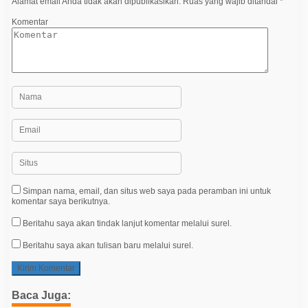
Alamat email Anda tidak akan dipublikasikan.
Ruas yang wajib ditandai
*
s
Komentar
Simpan nama, email, dan situs web saya pada peramban ini untuk
komentar saya berikutnya.
Beritahu saya akan tindak lanjut komentar melalui surel.
Beritahu saya akan tulisan baru melalui surel.
Baca Juga: