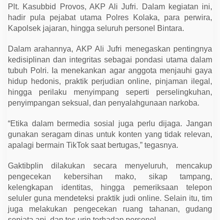
p
Plt. Kasubbid Provos, AKP Ali Jufri. Dalam kegiatan ini,
a
hadir pula pejabat utama Polres Kolaka, para perwira,
t
P
Kapolsek jajaran, hingga seluruh personel Bintara.
e
r
s
Dalam arahannya, AKP Ali Jufri menegaskan pentingnya
o
kedisiplinan dan integritas sebagai pondasi utama dalam
n
e
tubuh Polri. Ia menekankan agar anggota menjauhi gaya
l
hidup hedonis, praktik perjudian online, pinjaman ilegal,
T
e
hingga perilaku menyimpang seperti perselingkuhan,
r
penyimpangan seksual, dan penyalahgunaan narkoba.
j
a
r
“Etika dalam bermedia sosial juga perlu dijaga. Jangan
i
gunakan seragam dinas untuk konten yang tidak relevan,
n
g
apalagi bermain TikTok saat bertugas,” tegasnya.
P
e
l
Gaktibplin dilakukan secara menyeluruh, mencakup
a
pengecekan kebersihan mako, sikap tampang,
n
kelengkapan identitas, hingga pemeriksaan telepon
g
g
seluler guna mendeteksi praktik judi online. Selain itu, tim
a
juga melakukan pengecekan ruang tahanan, gudang
r
a
senjata api, dan tes urin terhadap personel.