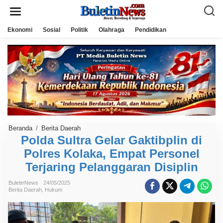
L
e
w
a
Ekonomi
Sosial
Politik
Olahraga
Pendidikan
t
i
k
e
k
o
n
t
e
n
Beranda
/
Berita Daerah
P
o
Polda Sultra Gelar Gaktibplin di
l
Polres Kolaka, Empat Personel
d
a
Terjaring Pelanggaran Disiplin
S
u
l
BuletinNews
24/05/2025
t
Berita Daerah
,
Hukum
r
a
G
e