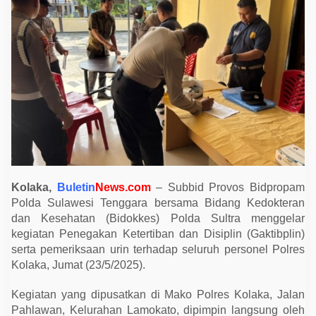
l
a
r
G
a
k
t
i
b
p
l
i
n
d
i
P
o
l
Kolaka,
Buletin
News.com
– Subbid Provos Bidpropam
r
Polda Sulawesi Tenggara bersama Bidang Kedokteran
e
s
dan Kesehatan (Bidokkes) Polda Sultra menggelar
K
kegiatan Penegakan Ketertiban dan Disiplin (Gaktibplin)
o
l
serta pemeriksaan urin terhadap seluruh personel Polres
a
Kolaka, Jumat (23/5/2025).
k
a
,
Kegiatan yang dipusatkan di Mako Polres Kolaka, Jalan
E
Pahlawan, Kelurahan Lamokato, dipimpin langsung oleh
m