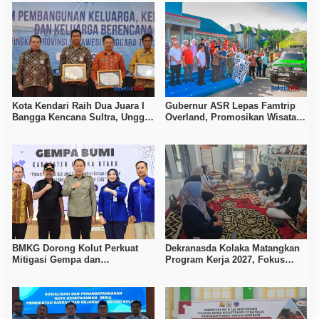
Kota Kendari Raih Dua Juara I
Gubernur ASR Lepas Famtrip
Bangga Kencana Sultra, Unggul
Overland, Promosikan Wisata
pada Pelayanan MOW dan Data
Bombana, Kolaka, dan Koltim
Keluarga
BMKG Dorong Kolut Perkuat
Dekranasda Kolaka Matangkan
Mitigasi Gempa dan
Program Kerja 2027, Fokus
Kesiapsiagaan Masyarakat
Tingkatkan Daya Saing
Kerajinan Lokal