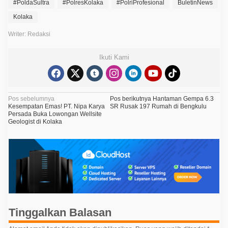
#PoldaSultra
#PolresKolaka
#PolriProfesional
BuletinNews
Kolaka
Writer: Redaksi
Ikuti Kami
N
Pos sebelumnya
Pos berikutnya
Hantaman Gempa 6.3
Kesempatan Emas! PT. Nipa Karya
SR Rusak 197 Rumah di Bengkulu
a
Persada Buka Lowongan Wellsite
Geologist di Kolaka
v
i
g
a
s
i
p
Tinggalkan Balasan
o