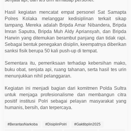
n
D
i
Hasil kegiatan mencatat empat personel Sat Samapta
s
Polres Kolaka melanggar kedisiplinan terkait sikap
i
p
tampang. Mereka adalah Bripda Amar Nibandera, Bripda
l
Imran Saputra, Bripda Muh Aldy Apriansyah, dan Bripda
i
n
Harwin yang ditemukan berambut panjang dan tidak rapi.
Sebagai bentuk penegakan disiplin, keempatnya diberikan
sanksi fisik berupa 50 kali push-up di tempat.
Sementara itu, pemeriksaan terhadap kebersihan mako,
buku obat, senjata api, ruang tahanan, serta hasil tes urin
menunjukkan nihil pelanggaran.
Kegiatan ini menjadi bagian dari komitmen Polda Sultra
untuk menjaga profesionalisme dan membangun citra
positif institusi Polri sebagai pelayan masyarakat yang
humanis, bersih, dan terpercaya.
#BerantasNarkoba
#DisiplinPolri
#Gaktibplin2025