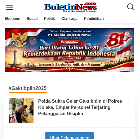
L
e
w
a
Ekonomi
Sosial
Politik
Olahraga
Pendidikan
t
i
k
e
k
o
n
t
e
n
#Gaktibplin2025
Polda Sultra Gelar Gaktibplin di Polres
Kolaka, Empat Personel Terjaring
Pelanggaran Disiplin
Lihat Selengkapnya