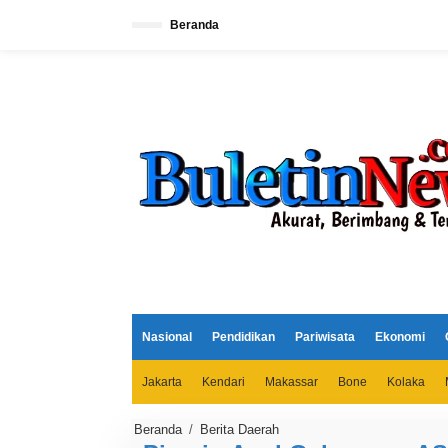
L
e
Beranda
w
a
t
i
k
e
k
o
n
t
e
n
Nasional
Pendidikan
Pariwisata
Ekonomi
Jakarta
Kendari
Makassar
Bone
Kolaka
Beranda
/
Berita Daerah
P
i