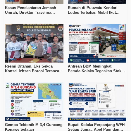
Kasus Penelantaran Jemaah
Rumah di Puuwatu Kendari
Umrah, Direktur Travelina
Ludes Terbakar, Mobil Ikut
Indonesia Diamankan Polisi
Hangus, Kerugian Capai Rp500
Juta
Resmi Ditahan, Eks Sekda
Antrean BBM Meningkat,
Konsel Ichsan Porosi Terancam
Pemda Kolaka Tegaskan Stok
5 Tahun Penjara
Pertalite dan Pertamax Aman
Gempa Tektonik M 3,4 Guncang
Bupati Kolaka Perpanjang WFH
Konawe Selatan
Setiap Jumat, Apel Pagi dan