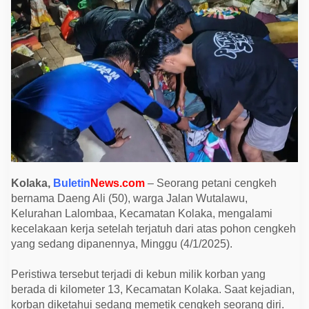
d
i
K
o
l
a
k
a
T
e
r
j
a
t
u
h
d
a
Kolaka,
Buletin
News.com
– Seorang petani cengkeh
r
bernama Daeng Ali (50), warga Jalan Wutalawu,
i
P
Kelurahan Lalombaa, Kecamatan Kolaka, mengalami
o
kecelakaan kerja setelah terjatuh dari atas pohon cengkeh
h
o
yang sedang dipanennya, Minggu (4/1/2025).
n
,
D
Peristiwa tersebut terjadi di kebun milik korban yang
i
berada di kilometer 13, Kecamatan Kolaka. Saat kejadian,
e
v
korban diketahui sedang memetik cengkeh seorang diri.