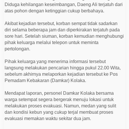
a
Diduga kehilangan keseimbangan, Daeng Ali terjatuh dari
k
u
atas pohon dengan ketinggian cukup berbahaya.
a
s
Akibat kejadian tersebut, korban sempat tidak sadarkan
i
D
diri selama beberapa jam dan diperkirakan terjatuh pada
a
sore hari. Setelah siuman, korban kemudian menghubungi
m
k
pihak keluarga melalui telepon untuk meminta
a
pertolongan.
r
H
i
Pihak keluarga yang menerima informasi tersebut
n
g
langsung melakukan pencarian hingga pukul 22.00 Wita,
g
sebelum akhirnya melaporkan kejadian tersebut ke Pos
a
D
Pemadam Kebakaran (Damkar) Kolaka.
i
n
i
Mendapat laporan, personel Damkar Kolaka bersama
H
warga setempat segera bergerak menuju lokasi untuk
a
r
melakukan proses evakuasi. Namun, medan yang sulit
i
dan kondisi kebun yang cukup terjal membuat proses
evakuasi memakan waktu sekitar dua jam.