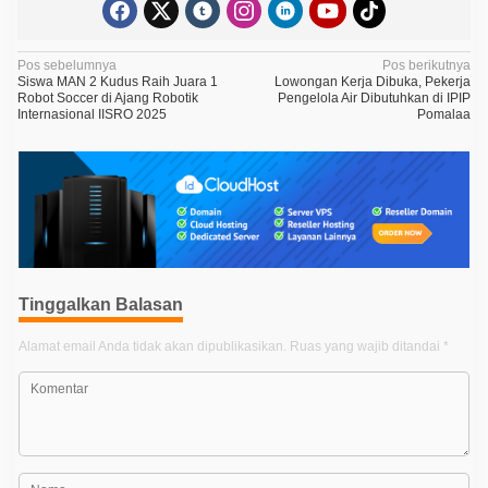
N
Pos sebelumnya
Pos berikutnya
Siswa MAN 2 Kudus Raih Juara 1
Lowongan Kerja Dibuka, Pekerja
a
Robot Soccer di Ajang Robotik
Pengelola Air Dibutuhkan di IPIP
Internasional IISRO 2025
Pomalaa
v
i
g
a
s
i
p
Tinggalkan Balasan
o
Alamat email Anda tidak akan dipublikasikan.
Ruas yang wajib ditandai
*
s