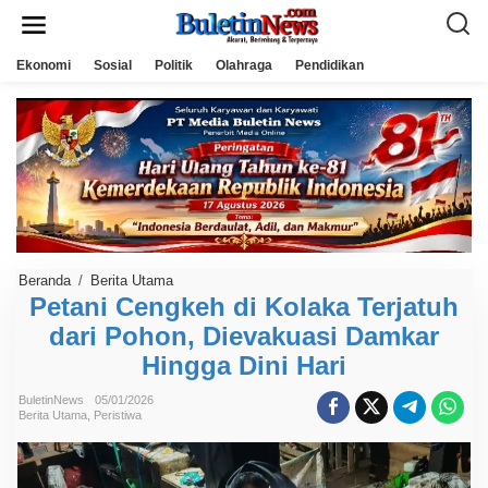
L
e
w
a
Ekonomi
Sosial
Politik
Olahraga
Pendidikan
t
i
k
e
k
o
n
t
e
n
Beranda
/
Berita Utama
P
e
Petani Cengkeh di Kolaka Terjatuh
t
dari Pohon, Dievakuasi Damkar
a
n
Hingga Dini Hari
i
C
e
BuletinNews
05/01/2026
n
Berita Utama
,
Peristiwa
g
k
e
h