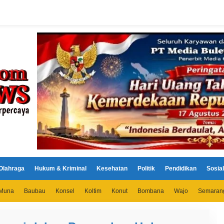
Olahraga
Hukum & Kriminal
Kesehatan
Politik
Pendidikan
Sosial
Muna
Baubau
Konsel
Koltim
Konut
Bombana
Wajo
Semaran