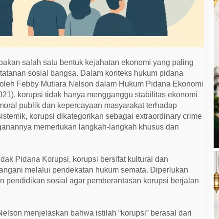
akan salah satu bentuk kejahatan ekonomi yang paling
tatanan sosial bangsa. Dalam konteks hukum pidana
 oleh Febby Mutiara Nelson dalam Hukum Pidana Ekonomi
021), korupsi tidak hanya mengganggu stabilitas ekonomi
 moral publik dan kepercayaan masyarakat terhadap
istemik, korupsi dikategorikan sebagai extraordinary crime
anganannya memerlukan langkah-langkah khusus dan
ak Pidana Korupsi, korupsi bersifat kultural dan
ditangani melalui pendekatan hukum semata. Diperlukan
an pendidikan sosial agar pemberantasan korupsi berjalan
elson menjelaskan bahwa istilah “korupsi” berasal dari