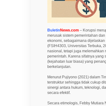
g
a
k
a
n
H
u
k
Buletin
News.com
– Korupsi merup
u
m
merusak sistem pemerintahan dan 
A
ekonomi, sebagaimana dijelaskan
n
(FSIH4303, Universitas Terbuka, 2
t
i
nasional, tetapi juga melemahkan
k
pemerintah. Karena sifatnya yang s
o
r
(kejahatan luar biasa) yang pen
u
berkelanjutan.
p
s
i
Menurut Pujiyono (2021) dalam Tind
d
i
terstruktur sehingga tidak cukup 
I
sinergi antara hukum, teknologi, d
n
d
secara efektif.
o
n
e
Secara etimologis, Febby Mutiara N