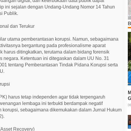
uangan digital, dan keterbukaan data publik dapat
sip ini sejalan dengan Undang-Undang Nomor 14 Tahun
i Publik.
B
onal dan Terukur
ilar utama pemberantasan korupsi. Namun, sebagaimana
ktivitasnya bergantung pada profesionalisme aparat
 harus ditingkatkan, terutama dalam bidang forensik
s negara. Ketentuan ini ditegaskan dalam UU No. 31
001 tentang Pemberantasan Tindak Pidana Korupsi serta
U.
rupsi
M
K) harus tetap independen agar tidak terpengaruh
G
wenangan lembaga ini terbukti berdampak negatif
T
06
an korupsi, sebagaimana dikemukakan dalam Jurnal Hukum
2).
(Asset Recovery)