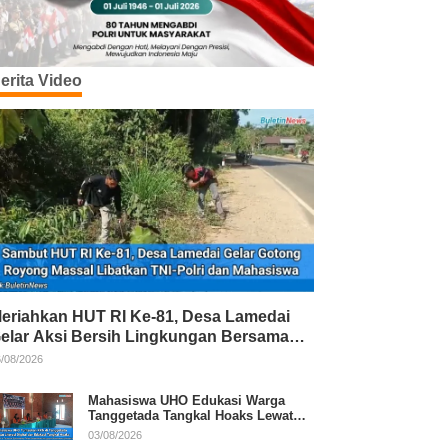
erita Video
eriahkan HUT RI Ke-81, Desa Lamedai
elar Aksi Bersih Lingkungan Bersama
NI-Polri
/08/2026
Mahasiswa UHO Edukasi Warga
Tanggetada Tangkal Hoaks Lewat
Program Literasi
03/08/2026