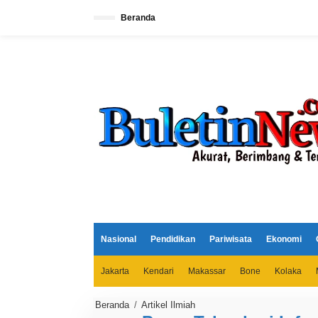
L
e
Beranda
w
a
t
i
k
e
k
o
n
t
e
n
Nasional
Pendidikan
Pariwisata
Ekonomi
Jakarta
Kendari
Makassar
Bone
Kolaka
Beranda
/
Artikel Ilmiah
P
e