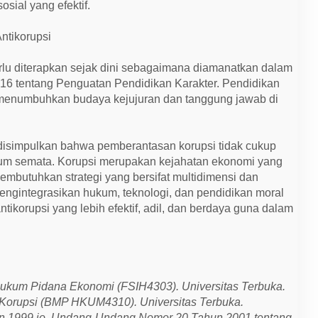
sial yang efektif.
ntikorupsi
erlu diterapkan sejak dini sebagaimana diamanatkan dalam
016 tentang Penguatan Pendidikan Karakter. Pendidikan
 menumbuhkan budaya kejujuran dan tanggung jawab di
 disimpulkan bahwa pemberantasan korupsi tidak cukup
kum semata. Korupsi merupakan kejahatan ekonomi yang
mbutuhkan strategi yang bersifat multidimensi dan
engintegrasikan hukum, teknologi, dan pendidikan moral
tikorupsi yang lebih efektif, adil, dan berdaya guna dalam
 Hukum Pidana Ekonomi (FSIH4303). Universitas Terbuka.
a Korupsi (BMP HKUM4310). Universitas Terbuka.
 1999 jo. Undang-Undang Nomor 20 Tahun 2001 tentang