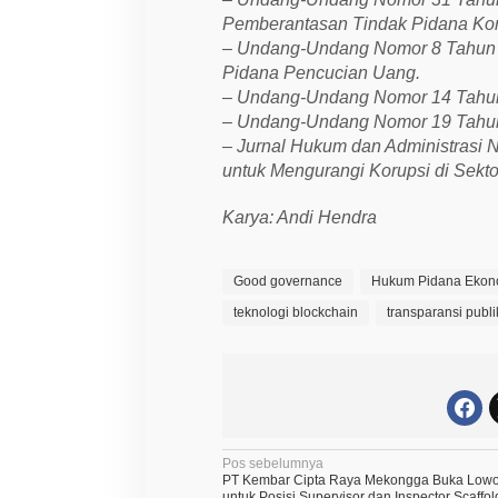
Pemberantasan Tindak Pidana Kor
– Undang-Undang Nomor 8 Tahun 
Pidana Pencucian Uang.
– Undang-Undang Nomor 14 Tahun 
– Undang-Undang Nomor 19 Tahun
– Jurnal Hukum dan Administrasi Ne
untuk Mengurangi Korupsi di Sekt
Karya: Andi Hendra
Good governance
Hukum Pidana Ekon
teknologi blockchain
transparansi publi
N
Pos sebelumnya
PT Kembar Cipta Raya Mekongga Buka Lowo
untuk Posisi Supervisor dan Inspector Scaffol