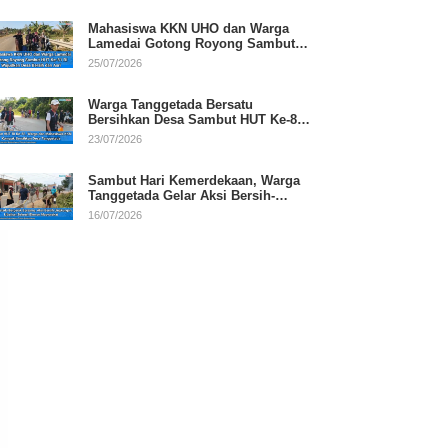
Mahasiswa KKN UHO dan Warga
Lamedai Gotong Royong Sambut
HUT Ke-81 RI
25/07/2026
Warga Tanggetada Bersatu
Bersihkan Desa Sambut HUT Ke-81
RI
23/07/2026
Sambut Hari Kemerdekaan, Warga
Tanggetada Gelar Aksi Bersih-
Bersih Desa
16/07/2026