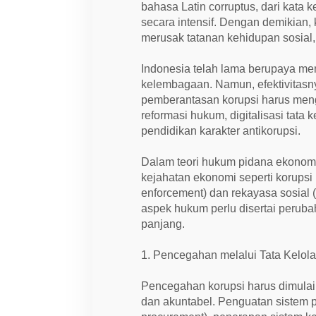
s
bahasa Latin corruptus, dari kata
i
a
secara intensif. Dengan demikian,
merusak tatanan kehidupan sosial,
Indonesia telah lama berupaya me
kelembagaan. Namun, efektivitasny
pemberantasan korupsi harus men
reformasi hukum, digitalisasi tata 
pendidikan karakter antikorupsi.
Dalam teori hukum pidana ekonom
kejahatan ekonomi seperti korups
enforcement) dan rekayasa sosial
aspek hukum perlu disertai perubah
panjang.
1. Pencegahan melalui Tata Kelol
Pencegahan korupsi harus dimulai 
dan akuntabel. Penguatan sistem p