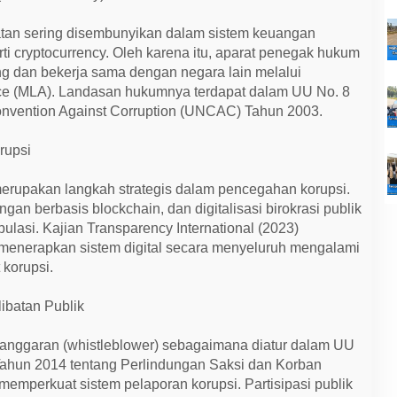
hatan sering disembunyikan dalam sistem keuangan
erti cryptocurrency. Oleh karena itu, aparat penegak hukum
ing dan bekerja sama dengan negara lain melalui
ce (MLA). Landasan hukumnya terdapat dalam UU No. 8
onvention Against Corruption (UNCAC) Tahun 2003.
orupsi
merupakan langkah strategis dalam pencegahan korupsi.
an berbasis blockchain, dan digitalisasi birokrasi publik
asi. Kajian Transparency International (2023)
enerapkan sistem digital secara menyeluruh mengalami
 korupsi.
libatan Publik
langgaran (whistleblower) sebagaimana diatur dalam UU
Tahun 2014 tentang Perlindungan Saksi dan Korban
emperkuat sistem pelaporan korupsi. Partisipasi publik