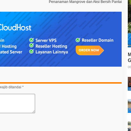
Penanaman Mangrove dan Aksi Bersih Pantai
M
G
T
06
ajib ditandai
*