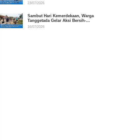
RI
23/07/2026
Sambut Hari Kemerdekaan, Warga
Tanggetada Gelar Aksi Bersih-
Bersih Desa
16/07/2026