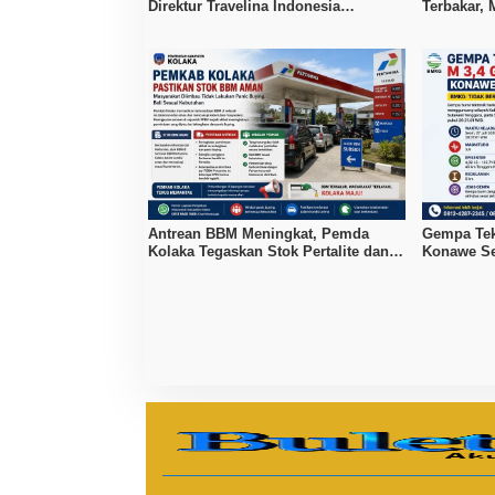
Direktur Travelina Indonesia
Terbakar, 
Diamankan Polisi
Kerugian 
Antrean BBM Meningkat, Pemda
Gempa Tek
Kolaka Tegaskan Stok Pertalite dan
Konawe Se
Pertamax Aman