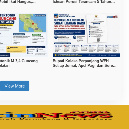
Mobil Ikut Hangus,
Ichsan Porosi Terancam 5 Tahun
Capai Rp500 Juta
Penjara
tonik M 3,4 Guncang
Bupati Kolaka Perpanjang WFH
latan
Setiap Jumat, Apel Pagi dan Sore
ASN Diaktifkan Kembali
View More