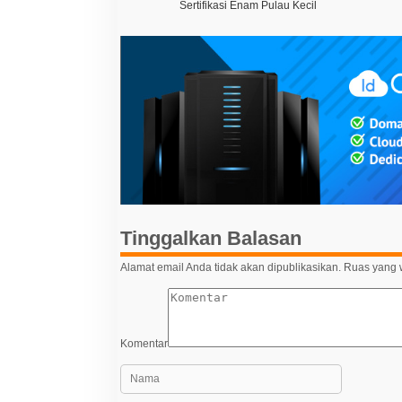
a
Sertifikasi Enam Pulau Kecil
v
i
g
a
s
i
p
o
s
Tinggalkan Balasan
Alamat email Anda tidak akan dipublikasikan.
Ruas yang w
Komentar