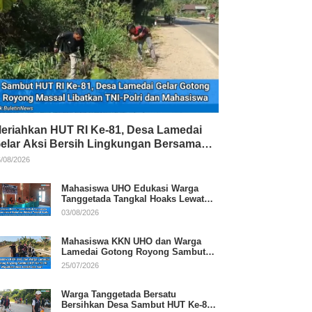
eriahkan HUT RI Ke-81, Desa Lamedai
elar Aksi Bersih Lingkungan Bersama
NI-Polri
/08/2026
Mahasiswa UHO Edukasi Warga
Tanggetada Tangkal Hoaks Lewat
Program Literasi
03/08/2026
Mahasiswa KKN UHO dan Warga
Lamedai Gotong Royong Sambut
HUT Ke-81 RI
25/07/2026
Warga Tanggetada Bersatu
Bersihkan Desa Sambut HUT Ke-81