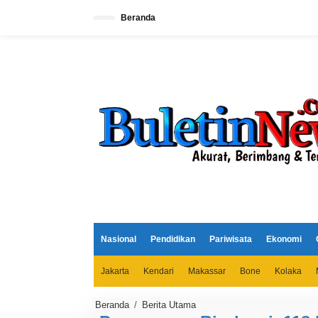
L
e
Beranda
w
a
t
i
k
e
k
o
n
t
e
n
Nasional
Pendidikan
Pariwisata
Ekonomi
Jakarta
Kendari
Makassar
Bone
Kolaka
Beranda
/
Berita Utama
P
e