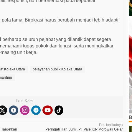
ptif, responsif, dan berorientasi pada kepuasan
n pola lama. Birokrasi harus berubah menjadi lebih adaptif
 berharap seluruh pejabat yang dilantik dapat segera
 memahami tugas pokok dan fungsi, serta meningkatkan
-masing unit kerja.
bat Kolaka Utara
pelayanan publik Kolaka Utara
umarding
Ikuti Kami
B
Pos berikutnya
a Targetkan
Peringati Hari Bumi, PT Vale IGP Morowali Gelar