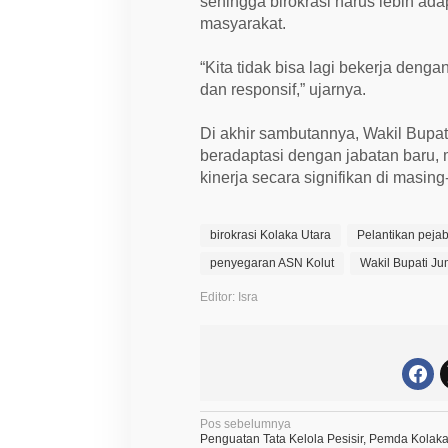
sehingga birokrasi harus lebih ada
masyarakat.
“Kita tidak bisa lagi bekerja denga
dan responsif,” ujarnya.
Di akhir sambutannya, Wakil Bupati
beradaptasi dengan jabatan baru,
kinerja secara signifikan di masing
birokrasi Kolaka Utara
Pelantikan peja
penyegaran ASN Kolut
Wakil Bupati J
Editor: Isra
N
Pos sebelumnya
Penguatan Tata Kelola Pesisir, Pemda Kolak