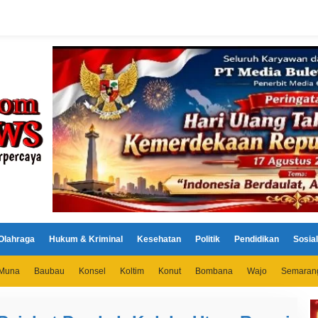
Olahraga
Hukum & Kriminal
Kesehatan
Politik
Pendidikan
Sosial
Muna
Baubau
Konsel
Koltim
Konut
Bombana
Wajo
Semaran