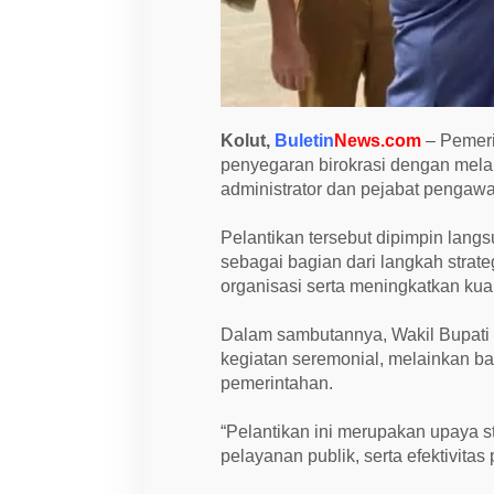
m
k
a
b
K
o
l
a
Kolut,
Buletin
News.com
– Pemeri
k
a
penyegaran birokrasi dengan mela
U
administrator dan pejabat pengawa
t
a
r
Pelantikan tersebut dipimpin langs
a
sebagai bagian dari langkah strat
R
e
organisasi serta meningkatkan kual
s
m
i
Dalam sambutannya, Wakil Bupati
D
kegiatan seremonial, melainkan ba
i
l
pemerintahan.
a
n
t
“Pelantikan ini merupakan upaya st
i
pelayanan publik, serta efektivit
k