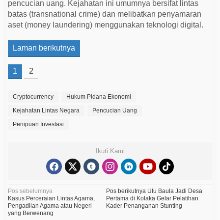
pencucian uang. Kejahatan ini umumnya bersifat lintas
batas (transnational crime) dan melibatkan penyamaran
aset (money laundering) menggunakan teknologi digital.
Laman berikutnya
1
2
Cryptocurrency
Hukum Pidana Ekonomi
Kejahatan Lintas Negara
Pencucian Uang
Penipuan Investasi
Ikuti Kami
N
Pos sebelumnya
Pos berikutnya
Ulu Baula Jadi Desa
Kasus Perceraian Lintas Agama,
Pertama di Kolaka Gelar Pelatihan
a
Pengadilan Agama atau Negeri
Kader Penanganan Stunting
yang Berwenang
v