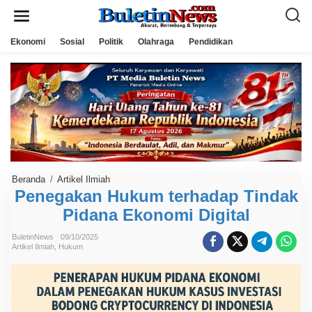
L
e
w
a
Ekonomi
Sosial
Politik
Olahraga
Pendidikan
t
i
k
e
k
o
n
t
e
n
Beranda
/
Artikel Ilmiah
P
e
Penegakan Hukum terhadap Tindak
n
Pidana Ekonomi Digital
e
g
a
BuletinNews
09/10/2025
k
Artikel Ilmiah
,
Hukum
a
n
H
u
k
u