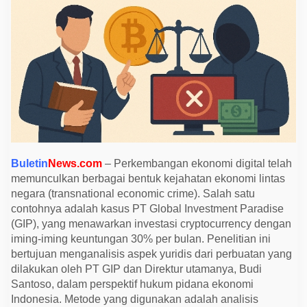
m
t
e
r
h
a
d
a
p
T
i
n
d
a
k
P
Buletin
News.com
– Perkembangan ekonomi digital telah
i
d
memunculkan berbagai bentuk kejahatan ekonomi lintas
a
negara (transnational economic crime). Salah satu
n
contohnya adalah kasus PT Global Investment Paradise
a
E
(GIP), yang menawarkan investasi cryptocurrency dengan
k
iming-iming keuntungan 30% per bulan. Penelitian ini
o
n
bertujuan menganalisis aspek yuridis dari perbuatan yang
o
dilakukan oleh PT GIP dan Direktur utamanya, Budi
m
i
Santoso, dalam perspektif hukum pidana ekonomi
D
Indonesia. Metode yang digunakan adalah analisis
i