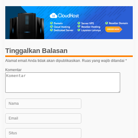
i
g
a
s
i
p
Tinggalkan Balasan
o
Alamat email Anda tidak akan dipublikasikan.
Ruas yang wajib ditandai
*
s
Komentar