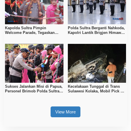
Kapolda Sultra Pimpin
Polda Sultra Berganti Nahkoda,
Welcome Parade, Tegaskan
Kapolri Lantik Brigjen Himawan
Komitmen Pelayanan Humanis
Bayu Aji
dan Profesional
Sukses Jalankan Misi di Papua,
Kecelakaan Tunggal di Trans
Personel Brimob Polda Sultra
Sulawesi Kolaka, Mobil Pick Up
Disambut Upacara Resmi
Terbakar Usai Tabrak Duiker
View More