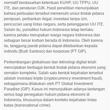
g
normatif berdasarkan ketentuan KUHP, UU TPPU, UU
i
ITE, dan peraturan OJK. Hasil penelitian menunjukkan
t
a
bahwa perbuatan tersebut memenuhi unsur tindak pidana
l
penipuan, perbankan ilegal, investasi tanpa izin,
pencucian uang lintas negara, serta pelanggaran UU ITE.
Selain itu, yurisdiksi hukum Indonesia tetap berlaku
karena pelaku merupakan warga negara Indonesia dan
sebagian besar korban berada di Indonesia. Oleh karena
itu, tanggung jawab pidana dapat dibebankan kepada
individu (Budi Santoso) dan korporasi (PT GIP).
Perkembangan globalisasi dan teknologi digital telah
menciptakan berbagai bentuk tindak pidana ekonomi yang
semakin kompleks. Salah satu bentuk kejahatan tersebut
adalah investasi kripto (cryptocurrency investment fraud),
sebagaimana dilakukan oleh PT Global Investment
Paradise (GIP). Kasus ini menunjukkan adanya tantangan
serius bagi penegakan hukum pidana ekonomi di
Indonesia, khususnya dalam konteks kejahatan lintas
batas (transnational crime).