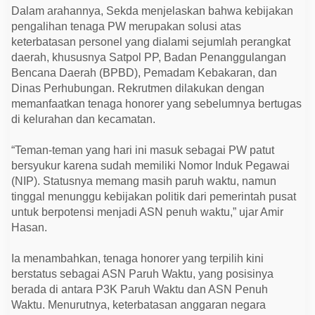
g
Dalam arahannya, Sekda menjelaskan bahwa kebijakan
a
l
pengalihan tenaga PW merupakan solusi atas
i
keterbatasan personel yang dialami sejumlah perangkat
h
daerah, khususnya Satpol PP, Badan Penanggulangan
a
n
Bencana Daerah (BPBD), Pemadam Kebakaran, dan
A
Dinas Perhubungan. Rekrutmen dilakukan dengan
S
N
memanfaatkan tenaga honorer yang sebelumnya bertugas
P
di kelurahan dan kecamatan.
a
r
u
“Teman-teman yang hari ini masuk sebagai PW patut
h
W
bersyukur karena sudah memiliki Nomor Induk Pegawai
a
(NIP). Statusnya memang masih paruh waktu, namun
k
t
tinggal menunggu kebijakan politik dari pemerintah pusat
u
untuk berpotensi menjadi ASN penuh waktu,” ujar Amir
Hasan.
Ia menambahkan, tenaga honorer yang terpilih kini
berstatus sebagai ASN Paruh Waktu, yang posisinya
berada di antara P3K Paruh Waktu dan ASN Penuh
Waktu. Menurutnya, keterbatasan anggaran negara