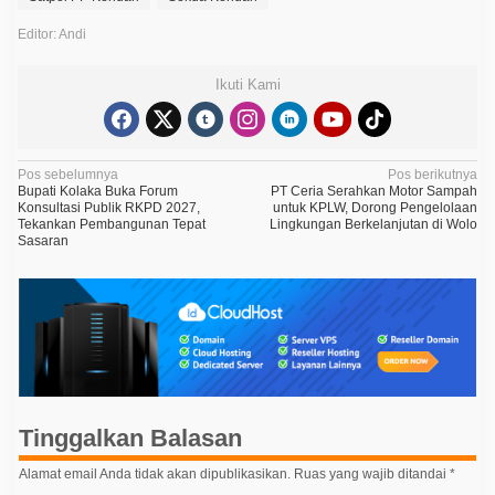
Editor: Andi
Ikuti Kami
N
Pos sebelumnya
Pos berikutnya
Bupati Kolaka Buka Forum
PT Ceria Serahkan Motor Sampah
a
Konsultasi Publik RKPD 2027,
untuk KPLW, Dorong Pengelolaan
Tekankan Pembangunan Tepat
Lingkungan Berkelanjutan di Wolo
v
Sasaran
i
g
a
s
i
p
Tinggalkan Balasan
o
s
Alamat email Anda tidak akan dipublikasikan.
Ruas yang wajib ditandai
*