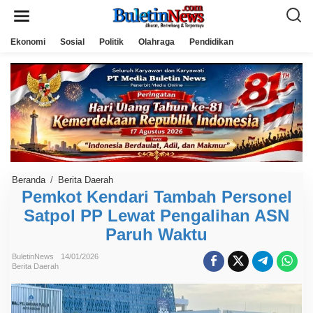
L
e
w
a
Ekonomi
Sosial
Politik
Olahraga
Pendidikan
t
i
k
e
k
o
n
t
e
n
Beranda
/
Berita Daerah
P
e
Pemkot Kendari Tambah Personel
m
Satpol PP Lewat Pengalihan ASN
k
o
Paruh Waktu
t
K
e
BuletinNews
14/01/2026
n
Berita Daerah
d
a
r
i