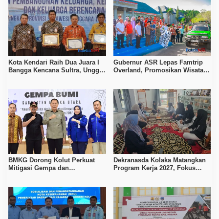
Kota Kendari Raih Dua Juara I
Gubernur ASR Lepas Famtrip
Bangga Kencana Sultra, Unggul
Overland, Promosikan Wisata
pada Pelayanan MOW dan Data
Bombana, Kolaka, dan Koltim
Keluarga
BMKG Dorong Kolut Perkuat
Dekranasda Kolaka Matangkan
Mitigasi Gempa dan
Program Kerja 2027, Fokus
Kesiapsiagaan Masyarakat
Tingkatkan Daya Saing
Kerajinan Lokal