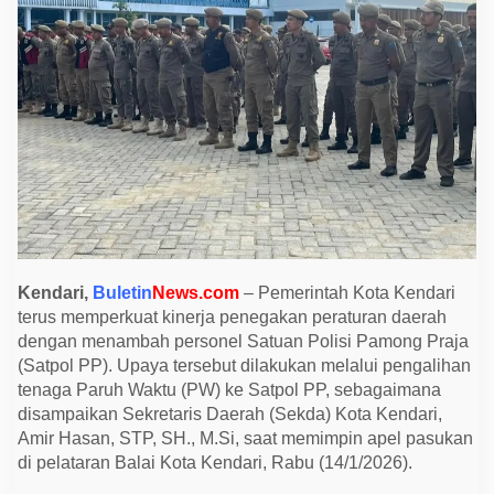
T
a
m
b
a
h
P
e
r
s
o
n
e
l
S
a
t
p
Kendari,
Buletin
News.com
– Pemerintah Kota Kendari
o
terus memperkuat kinerja penegakan peraturan daerah
l
P
dengan menambah personel Satuan Polisi Pamong Praja
P
(Satpol PP). Upaya tersebut dilakukan melalui pengalihan
L
e
tenaga Paruh Waktu (PW) ke Satpol PP, sebagaimana
w
disampaikan Sekretaris Daerah (Sekda) Kota Kendari,
a
t
Amir Hasan, STP, SH., M.Si, saat memimpin apel pasukan
P
di pelataran Balai Kota Kendari, Rabu (14/1/2026).
e
n