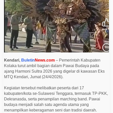
a
m
p
i
l
k
a
n
B
u
d
a
y
a
L
o
Kendari,
Buletin
News.com
– Pemerintah Kabupaten
k
a
Kolaka turut ambil bagian dalam Pawai Budaya pada
l
ajang Harmoni Sultra 2026 yang digelar di kawasan Eks
d
MTQ Kendari, Jumat (24/4/2026).
i
H
a
Kegiatan tersebut melibatkan peserta dari 17
r
m
kabupaten/kota se-Sulawesi Tenggara, termasuk TP-PKK,
o
Dekranasda, serta penampilan marching band. Pawai
n
i
budaya menjadi salah satu agenda utama yang
S
menampilkan keberagaman seni dan tradisi daerah.
u