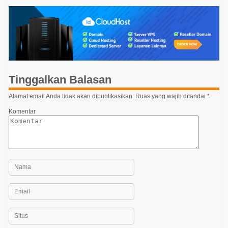
i
g
a
s
i
p
Tinggalkan Balasan
o
Alamat email Anda tidak akan dipublikasikan.
Ruas yang wajib ditandai
*
s
Komentar