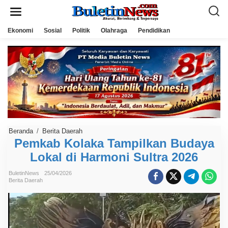
L
e
w
a
Ekonomi
Sosial
Politik
Olahraga
Pendidikan
t
i
k
e
k
o
n
t
e
n
Beranda
/
Berita Daerah
P
e
Pemkab Kolaka Tampilkan Budaya
m
Lokal di Harmoni Sultra 2026
k
a
b
BuletinNews
25/04/2026
K
Berita Daerah
o
l
a
k
a
T