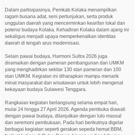
l
t
Dalam partisipasinya, Pemkab Kolaka menampilkan
r
a
ragam busana adat, seni pertunjukan, serta produk
2
unggulan daerah yang mencerminkan kearifan lokal dan
0
2
potensi budaya Kolaka. Kehadiran Kolaka dalam ajang ini
6
sekaligus menjadi upaya memperkenalkan identitas
daerah di tengah arus modernisasi.
Selain pawai budaya, Harmoni Sultra 2026 juga
diramaikan dengan pameran pembangunan dan UMKM
yang menghadirkan sekitar 130 stan pameran dan 100
stan UMKM. Kegiatan ini diharapkan mampu menarik
minat masyarakat dan wisatawan untuk lebih mengenal
kekayaan budaya Sulawesi Tenggara.
Rangkaian kegiatan berlangsung selama empat hari,
mulai 24 hingga 27 April 2026. Agenda pembuka diawali
dengan pawai budaya, dilanjutkan dengan lulo massal
dan seremoni pembukaan. Pada hari berikutnya digelar
berbagai kegiatan seperti gerakan sepeda hemat BBM,