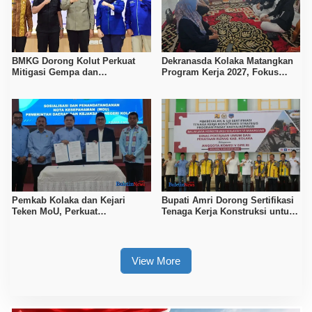
BMKG Dorong Kolut Perkuat
Dekranasda Kolaka Matangkan
Mitigasi Gempa dan
Program Kerja 2027, Fokus
Kesiapsiagaan Masyarakat
Tingkatkan Daya Saing
Kerajinan Lokal
Pemkab Kolaka dan Kejari
Bupati Amri Dorong Sertifikasi
Teken MoU, Perkuat
Tenaga Kerja Konstruksi untuk
Pendampingan Hukum
Tingkatkan Daya Saing SDM
Kolaka
View More