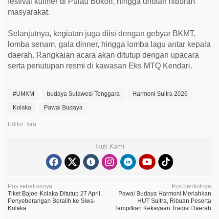
festival kuliner di Pulau Bokori, hingga undian hiburan
masyarakat.
Selanjutnya, kegiatan juga diisi dengan gebyar BKMT,
lomba senam, gala dinner, hingga lomba lagu antar kepala
daerah. Rangkaian acara akan ditutup dengan upacara
serta penutupan resmi di kawasan Eks MTQ Kendari.
#UMKM
budaya Sulawesi Tenggara
Harmoni Sultra 2026
Kolaka
Pawai Budaya
Editor: Isra
Ikuti Kami
N
Pos sebelumnya
Pos berikutnya
Tiket Bajoe-Kolaka Ditutup 27 April,
Pawai Budaya Harmoni Meriahkan
a
Penyeberangan Beralih ke Siwa-
HUT Sultra, Ribuan Peserta
Kolaka
Tampilkan Kekayaan Tradisi Daerah
v