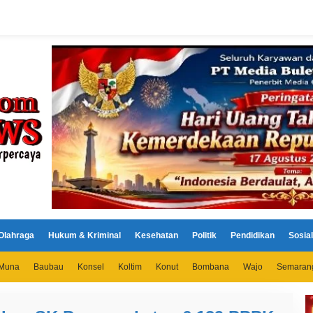
Olahraga
Hukum & Kriminal
Kesehatan
Politik
Pendidikan
Sosial
Muna
Baubau
Konsel
Koltim
Konut
Bombana
Wajo
Semaran