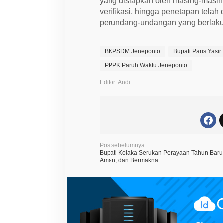
yang disiapkan oleh masing-masin
verifikasi, hingga penetapan tela
perundang-undangan yang berlaku
BKPSDM Jeneponto
Bupati Paris Yasir
PPPK Paruh Waktu Jeneponto
Editor: Andi
N
Pos sebelumnya
Bupati Kolaka Serukan Perayaan Tahun Baru 
a
Aman, dan Bermakna
v
i
g
a