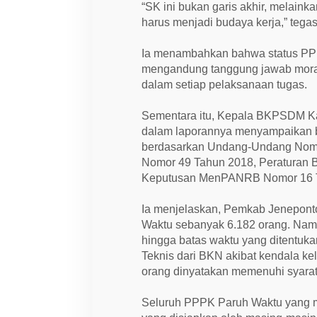
“SK ini bukan garis akhir, melainkan
harus menjadi budaya kerja,” tegas
Ia menambahkan bahwa status PPP
mengandung tanggung jawab moral 
dalam setiap pelaksanaan tugas.
Sementara itu, Kepala BKPSDM Ka
dalam laporannya menyampaikan 
berdasarkan Undang-Undang Nomo
Nomor 49 Tahun 2018, Peraturan 
Keputusan MenPANRB Nomor 16 T
Ia menjelaskan, Pemkab Jenepon
Waktu sebanyak 6.182 orang. Namu
hingga batas waktu yang ditentuka
Teknis dari BKN akibat kendala k
orang dinyatakan memenuhi syara
Seluruh PPPK Paruh Waktu yang m