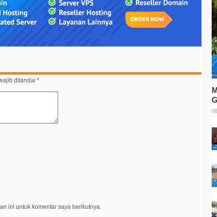
ajib ditandai
*
M
G
T
06
n ini untuk komentar saya berikutnya.