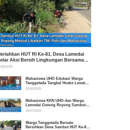
eriahkan HUT RI Ke-81, Desa Lamedai
elar Aksi Bersih Lingkungan Bersama
NI-Polri
/08/2026
Mahasiswa UHO Edukasi Warga
Tanggetada Tangkal Hoaks Lewat
Program Literasi
03/08/2026
Mahasiswa KKN UHO dan Warga
Lamedai Gotong Royong Sambut
HUT Ke-81 RI
25/07/2026
Warga Tanggetada Bersatu
Bersihkan Desa Sambut HUT Ke-81