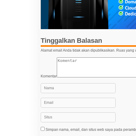
s
i
p
o
s
Tinggalkan Balasan
Alamat email Anda tidak akan dipublikasikan.
Ruas yang w
Komentar
Simpan nama, email, dan situs web saya pada peramba