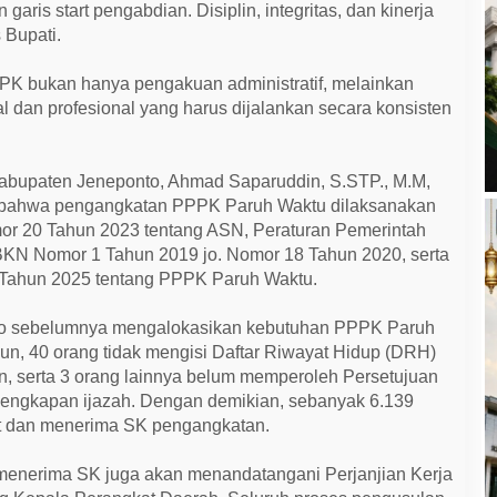
 garis start pengabdian. Disiplin, integritas, dan kinerja
 Bupati.
K bukan hanya pengakuan administratif, melainkan
dan profesional yang harus dijalankan secara konsisten
bupaten Jeneponto, Ahmad Saparuddin, S.STP., M.M,
bahwa pengangkatan PPPK Paruh Waktu dilaksanakan
r 20 Tahun 2023 tentang ASN, Peraturan Pemerintah
BKN Nomor 1 Tahun 2019 jo. Nomor 18 Tahun 2020, serta
ahun 2025 tentang PPPK Paruh Waktu.
to sebelumnya mengalokasikan kebutuhan PPPK Paruh
n, 40 orang tidak mengisi Daftar Riwayat Hidup (DRH)
n, serta 3 orang lainnya belum memperoleh Persetujuan
elengkapan ijazah. Dengan demikian, sebanyak 6.139
t dan menerima SK pengangkatan.
enerima SK juga akan menandatangani Perjanjian Kerja