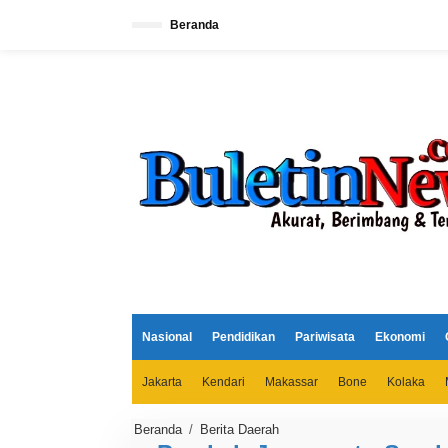
L
e
Beranda
w
a
t
i
k
e
k
o
n
t
e
n
Nasional
Pendidikan
Pariwisata
Ekonomi
Jakarta
Kendari
Makassar
Bone
Kolaka
Beranda
/
Berita Daerah
P
e