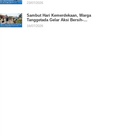
RI
23/07/2026
Sambut Hari Kemerdekaan, Warga
Tanggetada Gelar Aksi Bersih-
Bersih Desa
16/07/2026