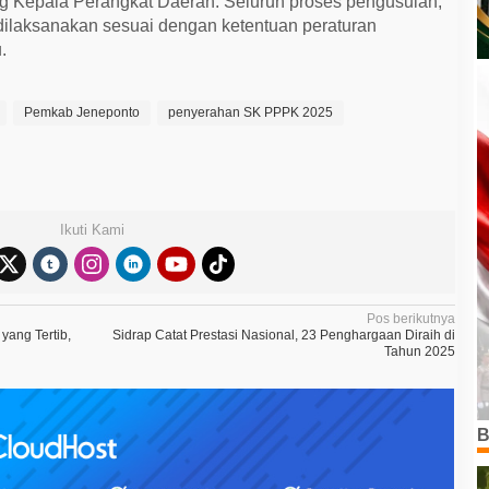
g Kepala Perangkat Daerah. Seluruh proses pengusulan,
h dilaksanakan sesuai dengan ketentuan peraturan
.
Pemkab Jeneponto
penyerahan SK PPPK 2025
Ikuti Kami
Pos berikutnya
yang Tertib,
Sidrap Catat Prestasi Nasional, 23 Penghargaan Diraih di
Tahun 2025
B