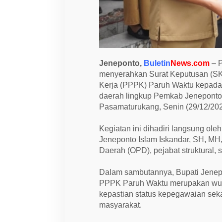
k
a
t
a
n
6
.
1
Jeneponto,
Buletin
News.com
– P
3
9
menyerahkan Surat Keputusan (SK
P
Kerja (PPPK) Paruh Waktu kepada 
P
daerah lingkup Pemkab Jeneponto
P
K
Pasamaturukang, Senin (29/12/202
P
a
r
Kegiatan ini dihadiri langsung ole
u
Jeneponto Islam Iskandar, SH, MH
h
W
Daerah (OPD), pejabat struktural,
a
k
t
Dalam sambutannya, Bupati Jenep
u
PPPK Paruh Waktu merupakan wuj
kepastian status kepegawaian sek
masyarakat.