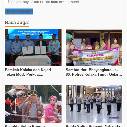
Beritahu saya akan tulisan baru melalui surel.
Baca Juga:
Pemkab Kolaka dan Kejari
Sambut Hari Bhayangkara ke-
Teken MoU, Perkuat
80, Polres Kolaka Timur Gelar
Pendampingan Hukum
Anjangsana
Kapolda Sultra Pimpin
Polda Sultra Berganti Nahkoda,