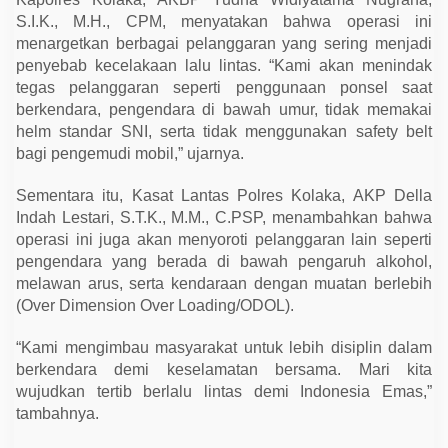
P
S.I.K., M.H., CPM, menyatakan bahwa operasi ini
o
l
menargetkan berbagai pelanggaran yang sering menjadi
r
penyebab kecelakaan lalu lintas. “Kami akan menindak
e
s
tegas pelanggaran seperti penggunaan ponsel saat
K
berkendara, pengendara di bawah umur, tidak memakai
o
l
helm standar SNI, serta tidak menggunakan safety belt
a
bagi pengemudi mobil,” ujarnya.
k
a
F
Sementara itu, Kasat Lantas Polres Kolaka, AKP Della
o
k
Indah Lestari, S.T.K., M.M., C.PSP, menambahkan bahwa
u
operasi ini juga akan menyoroti pelanggaran lain seperti
s
pengendara yang berada di bawah pengaruh alkohol,
K
e
melawan arus, serta kendaraan dengan muatan berlebih
s
(Over Dimension Over Loading/ODOL).
e
l
a
“Kami mengimbau masyarakat untuk lebih disiplin dalam
m
a
berkendara demi keselamatan bersama. Mari kita
t
wujudkan tertib berlalu lintas demi Indonesia Emas,”
a
n
tambahnya.
B
e