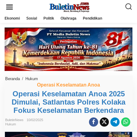
L
e
w
a
Ekonomi
Sosial
Politik
Olahraga
Pendidikan
t
i
k
e
k
o
n
t
e
n
Beranda
/
Hukum
O
p
Operasi Keselamatan Anoa
e
Operasi Keselamatan Anoa 2025
r
a
Dimulai, Satlantas Polres Kolaka
s
i
Fokus Keselamatan Berkendara
K
e
s
BuletinNews
10/02/2025
Hukum
e
l
a