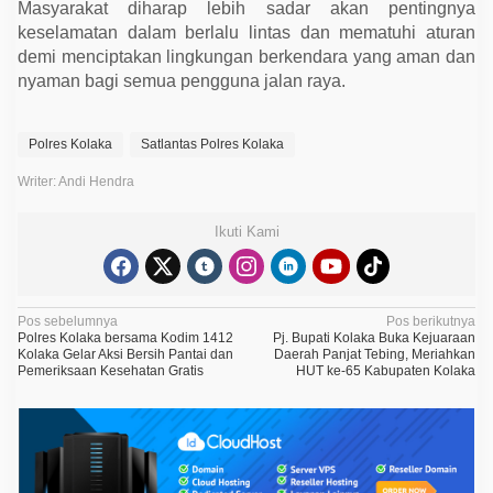
Masyarakat diharap lebih sadar akan pentingnya
r
k
keselamatan dalam berlalu lintas dan mematuhi aturan
e
demi menciptakan lingkungan berkendara yang aman dan
n
d
nyaman bagi semua pengguna jalan raya.
a
r
a
Polres Kolaka
Satlantas Polres Kolaka
Writer: Andi Hendra
Ikuti Kami
N
Pos sebelumnya
Pos berikutnya
Polres Kolaka bersama Kodim 1412
Pj. Bupati Kolaka Buka Kejuaraan
a
Kolaka Gelar Aksi Bersih Pantai dan
Daerah Panjat Tebing, Meriahkan
Pemeriksaan Kesehatan Gratis
HUT ke-65 Kabupaten Kolaka
v
i
g
a