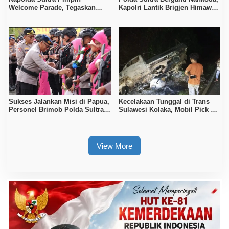
Welcome Parade, Tegaskan
Kapolri Lantik Brigjen Himawan
Komitmen Pelayanan Humanis
Bayu Aji
dan Profesional
Sukses Jalankan Misi di Papua,
Kecelakaan Tunggal di Trans
Personel Brimob Polda Sultra
Sulawesi Kolaka, Mobil Pick Up
Disambut Upacara Resmi
Terbakar Usai Tabrak Duiker
View More