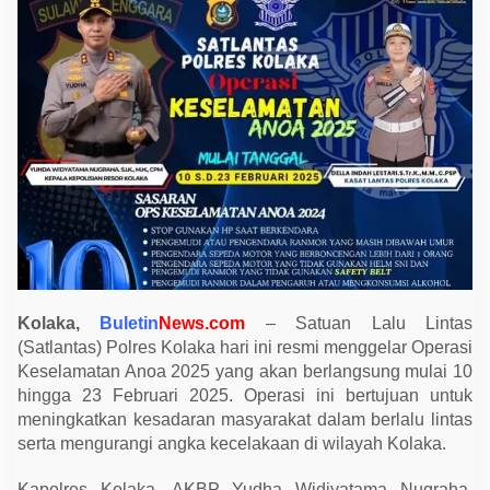
m
a
t
a
n
A
n
o
a
2
0
2
5
D
i
m
u
l
a
i
Kolaka,
Buletin
News.com
– Satuan Lalu Lintas
,
(Satlantas) Polres Kolaka hari ini resmi menggelar Operasi
S
a
Keselamatan Anoa 2025 yang akan berlangsung mulai 10
t
hingga 23 Februari 2025. Operasi ini bertujuan untuk
l
a
meningkatkan kesadaran masyarakat dalam berlalu lintas
n
serta mengurangi angka kecelakaan di wilayah Kolaka.
t
a
s
Kapolres Kolaka, AKBP Yudha Widiyatama Nugraha,