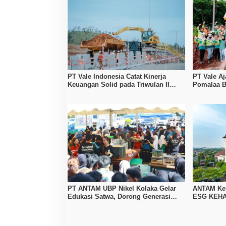
PT Vale Indonesia Catat Kinerja
PT Vale A
Keuangan Solid pada Triwulan II
Pomalaa B
2026, Produksi Nikel Naik 19 Persen
Langsung 
PT ANTAM UBP Nikel Kolaka Gelar
ANTAM Kem
Edukasi Satwa, Dorong Generasi
ESG KEHAT
Muda Peduli Lingkungan
Tambang B