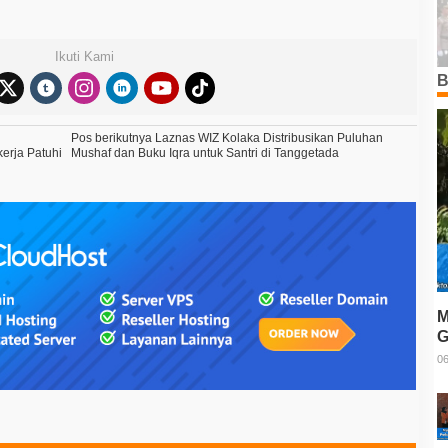
Ikuti Kami
B
Pos berikutnya
Laznas WIZ Kolaka Distribusikan Puluhan
erja Patuhi
Mushaf dan Buku Iqra untuk Santri di Tanggetada
M
G
T
06