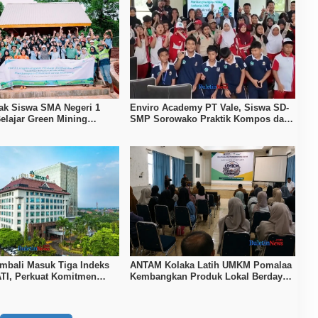
jak Siswa SMA Negeri 1
Enviro Academy PT Vale, Siswa SD-
elajar Green Mining
SMP Sorowako Praktik Kompos dan
di Nursery Tanggetada
Biopori
bali Masuk Tiga Indeks
ANTAM Kolaka Latih UMKM Pomalaa
I, Perkuat Komitmen
Kembangkan Produk Lokal Berdaya
erkelanjutan
Saing