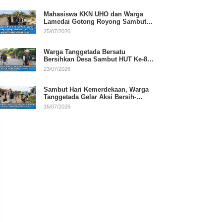
Mahasiswa KKN UHO dan Warga
Lamedai Gotong Royong Sambut
HUT Ke-81 RI
25/07/2026
Warga Tanggetada Bersatu
Bersihkan Desa Sambut HUT Ke-81
RI
23/07/2026
Sambut Hari Kemerdekaan, Warga
Tanggetada Gelar Aksi Bersih-
Bersih Desa
16/07/2026