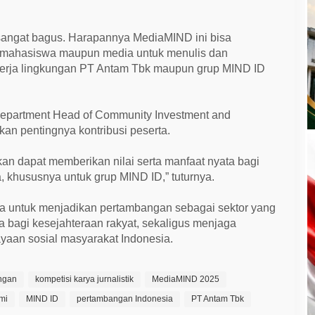
sangat bagus. Harapannya MediaMIND ini bisa
h mahasiswa maupun media untuk menulis dan
nerja lingkungan PT Antam Tbk maupun grup MIND ID
Department Head of Community Investment and
n pentingnya kontribusi peserta.
kan dapat memberikan nilai serta manfaat nyata bagi
, khususnya untuk grup MIND ID,” tuturnya.
 untuk menjadikan pertambangan sebagai sektor yang
 bagi kesejahteraan rakyat, sekaligus menjaga
yaan sosial masyarakat Indonesia.
ungan
kompetisi karya jurnalistik
MediaMIND 2025
mi
MIND ID
pertambangan Indonesia
PT Antam Tbk