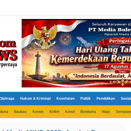
Olahraga
Hukum & Kriminal
Kesehatan
Politik
Pendidikan
Sosial
Muna
Baubau
Konsel
Koltim
Konut
Bombana
Wajo
Semaran