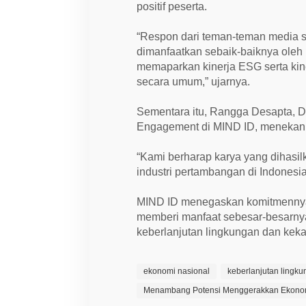
l
positif peserta.
a
m
G
“Respon dari teman-teman media 
e
dimanfaatkan sebaik-baiknya ole
r
a
memaparkan kinerja ESG serta ki
k
secara umum,” ujarnya.
k
a
n
Sementara itu, Rangga Desapta, 
E
k
Engagement di MIND ID, menekanka
o
n
o
“Kami berharap karya yang dihasil
m
industri pertambangan di Indonesia
i
N
a
MIND ID menegaskan komitmennya
s
i
memberi manfaat sebesar-besarnya
o
keberlanjutan lingkungan dan keka
n
a
l
ekonomi nasional
keberlanjutan lingk
Menambang Potensi Menggerakkan Ekono