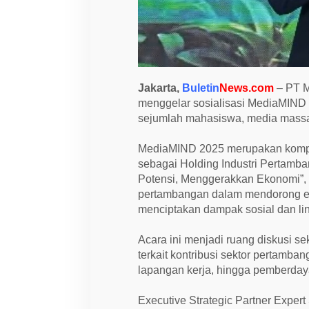
0
2
5
,
A
n
g
k
Jakarta,
Buletin
News.com
– PT M
a
t
menggelar sosialisasi MediaMIND 20
P
sejumlah mahasiswa, media massa,
e
r
a
MediaMIND 2025 merupakan kompeti
n
sebagai Holding Industri Pertam
P
e
Potensi, Menggerakkan Ekonomi”, k
r
pertambangan dalam mendorong eko
t
a
menciptakan dampak sosial dan lin
m
b
a
Acara ini menjadi ruang diskusi s
n
terkait kontribusi sektor pertamba
g
a
lapangan kerja, hingga pemberda
n
d
a
Executive Strategic Partner Exper