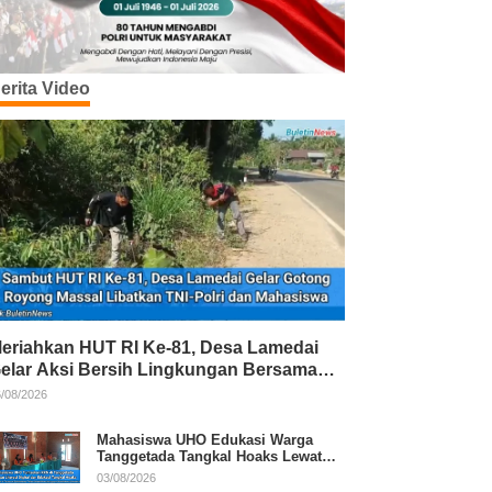
erita Video
eriahkan HUT RI Ke-81, Desa Lamedai
elar Aksi Bersih Lingkungan Bersama
NI-Polri
/08/2026
Mahasiswa UHO Edukasi Warga
Tanggetada Tangkal Hoaks Lewat
Program Literasi
03/08/2026