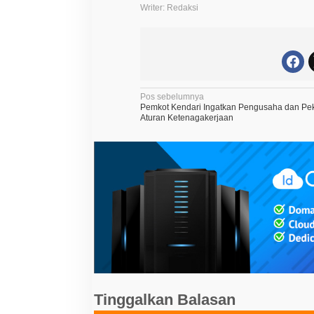
Writer: Redaksi
N
Pos sebelumnya
Pemkot Kendari Ingatkan Pengusaha dan Pek
a
Aturan Ketenagakerjaan
v
i
g
a
s
i
p
o
s
Tinggalkan Balasan