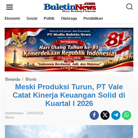
L
e
w
a
Ekonomi
Sosial
Politik
Olahraga
Pendidikan
t
i
k
e
k
o
n
t
e
n
Beranda
/
Bisnis
M
e
Meski Produksi Turun, PT Vale
s
Catat Kinerja Keuangan Solid di
k
i
Kuartal I 2026
P
r
o
BuletinNews
29/04/2026
d
Bisnis
u
k
s
i