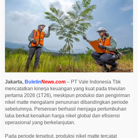
T
u
r
u
n
,
P
T
V
a
l
e
C
a
t
a
t
K
Jakarta,
Buletin
News.com
– PT Vale Indonesia Tbk
i
mencatatkan kinerja keuangan yang kuat pada triwulan
n
e
pertama 2026 (1T26), meskipun produksi dan pengiriman
r
nikel matte mengalami penurunan dibandingkan periode
j
a
sebelumnya. Perseroan berhasil menjaga pertumbuhan
K
laba berkat kenaikan harga nikel global dan efisiensi
e
u
operasional yang berkelanjutan.
a
n
g
Pada periode tersebut, produksi nikel matte tercatat