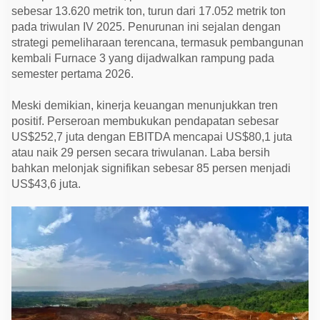
a
sebesar 13.620 metrik ton, turun dari 17.052 metrik ton
n
S
pada triwulan IV 2025. Penurunan ini sejalan dengan
o
strategi pemeliharaan terencana, termasuk pembangunan
l
kembali Furnace 3 yang dijadwalkan rampung pada
i
d
semester pertama 2026.
d
i
K
Meski demikian, kinerja keuangan menunjukkan tren
u
positif. Perseroan membukukan pendapatan sebesar
a
r
US$252,7 juta dengan EBITDA mencapai US$80,1 juta
t
atau naik 29 persen secara triwulanan. Laba bersih
a
l
bahkan melonjak signifikan sebesar 85 persen menjadi
I
US$43,6 juta.
2
0
2
6