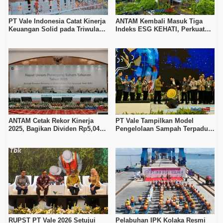
PT Vale Indonesia Catat Kinerja
ANTAM Kembali Masuk Tiga
Keuangan Solid pada Triwulan
Indeks ESG KEHATI, Perkuat
II 2026, Produksi Nikel Naik 19
Komitmen Tambang
Persen
Berkelanjutan
ANTAM Cetak Rekor Kinerja
PT Vale Tampilkan Model
2025, Bagikan Dividen Rp5,04
Pengelolaan Sampah Terpadu
Triliun dan Perkuat Hilirisasi
di Pameran Invirotech 2026
Nikel
RUPST PT Vale 2026 Setujui
Pelabuhan IPK Kolaka Resmi