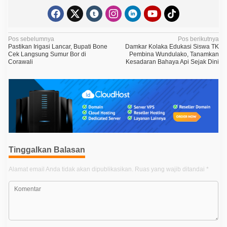
N
Pos sebelumnya
Pos berikutnya
Pastikan Irigasi Lancar, Bupati Bone
Damkar Kolaka Edukasi Siswa TK
a
Cek Langsung Sumur Bor di
Pembina Wundulako, Tanamkan
Corawali
Kesadaran Bahaya Api Sejak Dini
v
i
g
a
s
i
p
Tinggalkan Balasan
o
Alamat email Anda tidak akan dipublikasikan.
Ruas yang wajib ditandai
*
s