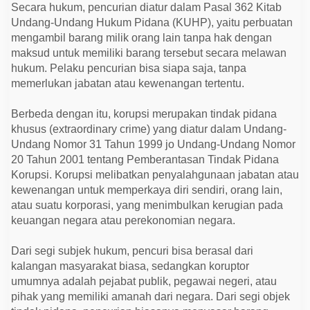
a
Secara hukum, pencurian diatur dalam Pasal 362 Kitab
a
Undang-Undang Hukum Pidana (KUHP), yaitu perbuatan
n
,
mengambil barang milik orang lain tanpa hak dengan
D
maksud untuk memiliki barang tersebut secara melawan
a
m
hukum. Pelaku pencurian bisa siapa saja, tanpa
p
memerlukan jabatan atau kewenangan tertentu.
a
k
,
Berbeda dengan itu, korupsi merupakan tindak pidana
d
khusus (extraordinary crime) yang diatur dalam Undang-
a
n
Undang Nomor 31 Tahun 1999 jo Undang-Undang Nomor
S
20 Tahun 2001 tentang Pemberantasan Tindak Pidana
t
i
Korupsi. Korupsi melibatkan penyalahgunaan jabatan atau
g
kewenangan untuk memperkaya diri sendiri, orang lain,
m
a
atau suatu korporasi, yang menimbulkan kerugian pada
S
keuangan negara atau perekonomian negara.
o
s
i
Dari segi subjek hukum, pencuri bisa berasal dari
a
l
kalangan masyarakat biasa, sedangkan koruptor
d
umumnya adalah pejabat publik, pegawai negeri, atau
i
I
pihak yang memiliki amanah dari negara. Dari segi objek
n