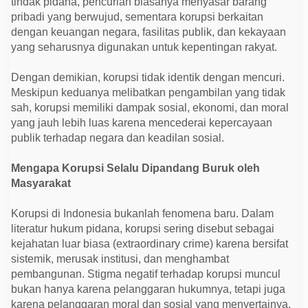
tindak pidana, pencurian biasanya menyasar barang
d
o
pribadi yang berwujud, sementara korupsi berkaitan
n
dengan keuangan negara, fasilitas publik, dan kekayaan
e
yang seharusnya digunakan untuk kepentingan rakyat.
s
i
a
Dengan demikian, korupsi tidak identik dengan mencuri.
Meskipun keduanya melibatkan pengambilan yang tidak
sah, korupsi memiliki dampak sosial, ekonomi, dan moral
yang jauh lebih luas karena mencederai kepercayaan
publik terhadap negara dan keadilan sosial.
Mengapa Korupsi Selalu Dipandang Buruk oleh
Masyarakat
Korupsi di Indonesia bukanlah fenomena baru. Dalam
literatur hukum pidana, korupsi sering disebut sebagai
kejahatan luar biasa (extraordinary crime) karena bersifat
sistemik, merusak institusi, dan menghambat
pembangunan. Stigma negatif terhadap korupsi muncul
bukan hanya karena pelanggaran hukumnya, tetapi juga
karena pelanggaran moral dan sosial yang menyertainya.