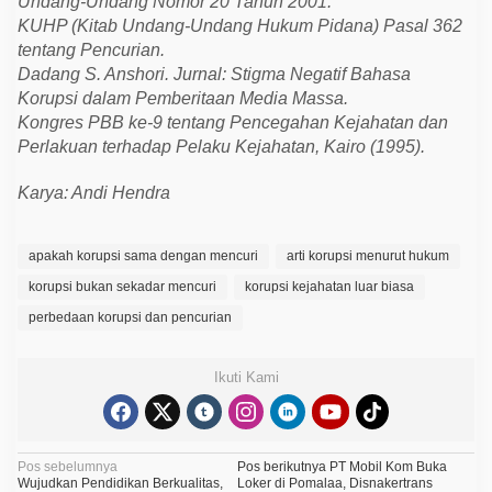
Undang-Undang Nomor 20 Tahun 2001.
KUHP (Kitab Undang-Undang Hukum Pidana) Pasal 362
tentang Pencurian.
Dadang S. Anshori. Jurnal: Stigma Negatif Bahasa
Korupsi dalam Pemberitaan Media Massa.
Kongres PBB ke-9 tentang Pencegahan Kejahatan dan
Perlakuan terhadap Pelaku Kejahatan, Kairo (1995).
Karya: Andi Hendra
apakah korupsi sama dengan mencuri
arti korupsi menurut hukum
korupsi bukan sekadar mencuri
korupsi kejahatan luar biasa
perbedaan korupsi dan pencurian
Ikuti Kami
N
Pos sebelumnya
Pos berikutnya
PT Mobil Kom Buka
Wujudkan Pendidikan Berkualitas,
Loker di Pomalaa, Disnakertrans