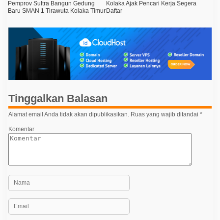
a
Pemprov Sultra Bangun Gedung
Kolaka Ajak Pencari Kerja Segera
Baru SMAN 1 Tirawuta Kolaka Timur
Daftar
v
i
g
a
s
i
p
Tinggalkan Balasan
o
Alamat email Anda tidak akan dipublikasikan.
Ruas yang wajib ditandai
*
s
Komentar