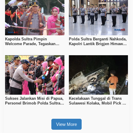
Kapolda Sultra Pimpin
Polda Sultra Berganti Nahkoda,
Welcome Parade, Tegaskan
Kapolri Lantik Brigjen Himawan
Komitmen Pelayanan Humanis
Bayu Aji
dan Profesional
Sukses Jalankan Misi di Papua,
Kecelakaan Tunggal di Trans
Personel Brimob Polda Sultra
Sulawesi Kolaka, Mobil Pick Up
Disambut Upacara Resmi
Terbakar Usai Tabrak Duiker
View More