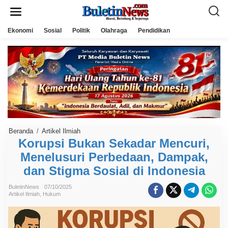
L
e
w
a
Ekonomi
Sosial
Politik
Olahraga
Pendidikan
t
i
k
e
k
o
n
t
e
n
Beranda
/
Artikel Ilmiah
K
o
Korupsi Bukan Sekadar Mencuri,
r
Menelusuri Perbedaan, Dampak,
u
p
dan Stigma Sosial di Indonesia
s
i
B
BuletinNews
07/10/2025
u
Artikel Ilmiah
,
Hukum
k
a
n
S