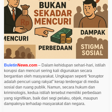
e
k
a
d
a
r
M
e
n
c
u
r
i
,
M
e
n
e
Buletin
News.com
– Dalam kehidupan sehari-hari, istilah
l
korupsi dan mencuri sering kali digunakan secara
u
bergantian oleh masyarakat. Ungkapan seperti “koruptor
s
u
adalah pencuri uang rakyat” kerap terdengar di media
r
sosial dan ruang publik. Namun, secara hukum dan
i
P
kriminologis, kedua istilah tersebut memiliki perbedaan
e
yang signifikan, baik dari segi pelaku, objek, maupun
r
b
dampaknya terhadap masyarakat dan negara.
e
d