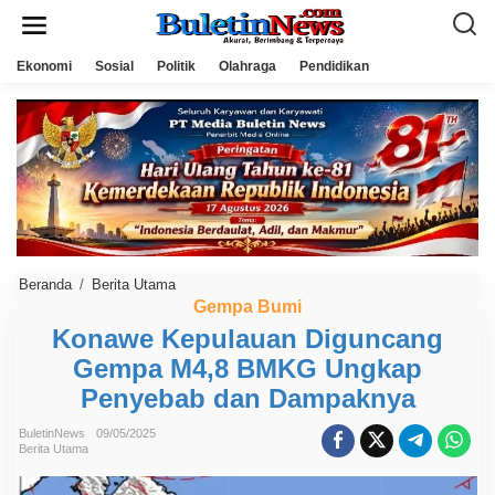
L
e
w
a
Ekonomi
Sosial
Politik
Olahraga
Pendidikan
t
i
k
e
k
o
n
t
e
n
Beranda
/
Berita Utama
K
o
Gempa Bumi
n
Konawe Kepulauan Diguncang
a
w
Gempa M4,8 BMKG Ungkap
e
K
Penyebab dan Dampaknya
e
p
u
BuletinNews
09/05/2025
Berita Utama
l
a
u