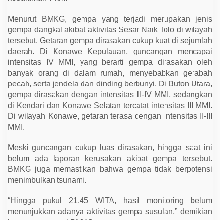
P
e
n
Menurut BMKG, gempa yang terjadi merupakan jenis
y
gempa dangkal akibat aktivitas Sesar Naik Tolo di wilayah
e
b
tersebut. Getaran gempa dirasakan cukup kuat di sejumlah
a
daerah. Di Konawe Kepulauan, guncangan mencapai
b
intensitas IV MMI, yang berarti gempa dirasakan oleh
d
a
banyak orang di dalam rumah, menyebabkan gerabah
n
pecah, serta jendela dan dinding berbunyi. Di Buton Utara,
D
a
gempa dirasakan dengan intensitas III-IV MMI, sedangkan
m
di Kendari dan Konawe Selatan tercatat intensitas III MMI.
p
a
Di wilayah Konawe, getaran terasa dengan intensitas II-III
k
MMI.
n
y
a
Meski guncangan cukup luas dirasakan, hingga saat ini
belum ada laporan kerusakan akibat gempa tersebut.
BMKG juga memastikan bahwa gempa tidak berpotensi
menimbulkan tsunami.
“Hingga pukul 21.45 WITA, hasil monitoring belum
menunjukkan adanya aktivitas gempa susulan,” demikian