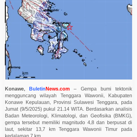
a
n
D
i
g
u
n
c
a
n
g
G
e
m
p
a
M
4
,
8
Konawe,
Buletin
News.com
– Gempa bumi tektonik
B
mengguncang wilayah Tenggara Wawonii, Kabupaten
M
Konawe Kepulauan, Provinsi Sulawesi Tenggara, pada
K
G
Jumat (9/5/2025) pukul 21.14 WITA. Berdasarkan analisis
U
Badan Meteorologi, Klimatologi, dan Geofisika (BMKG),
n
g
gempa tersebut memiliki magnitudo 4,8 dan berpusat di
k
laut, sekitar 13,7 km Tenggara Wawonii Timur pada
a
p
kedalaman 7 km.