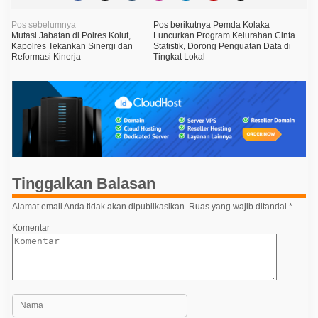
N
Pos sebelumnya
Pos berikutnya
Pemda Kolaka
Mutasi Jabatan di Polres Kolut,
Luncurkan Program Kelurahan Cinta
a
Kapolres Tekankan Sinergi dan
Statistik, Dorong Penguatan Data di
Reformasi Kinerja
Tingkat Lokal
v
i
g
a
s
i
p
Tinggalkan Balasan
o
Alamat email Anda tidak akan dipublikasikan.
Ruas yang wajib ditandai
*
s
Komentar