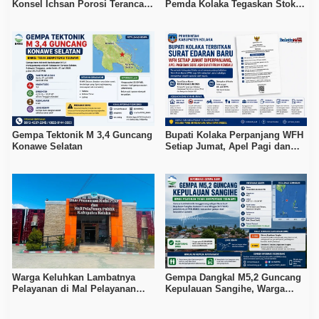
Konsel Ichsan Porosi Terancam
Pemda Kolaka Tegaskan Stok
5 Tahun Penjara
Pertalite dan Pertamax Aman
Gempa Tektonik M 3,4 Guncang
Bupati Kolaka Perpanjang WFH
Konawe Selatan
Setiap Jumat, Apel Pagi dan
Sore ASN Diaktifkan Kembali
Warga Keluhkan Lambatnya
Gempa Dangkal M5,2 Guncang
Pelayanan di Mal Pelayanan
Kepulauan Sangihe, Warga
Publik Kolaka
Diminta Waspada Hoaks