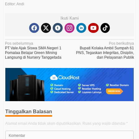
Editor: Andi
Ikuti Kami
N
Pos sebelumnya
Pos berikutnya
PT Vale Ajak Siswa SMA Negeri 1
Bupati Kolaka Ambil Sumpah 61
a
Pomalaa Belajar Green Mining
PNS, Tegaskan Integritas, Disiplin,
Langsung di Nursery Tanggetada
dan Pelayanan Publik
v
i
g
a
s
i
p
Tinggalkan Balasan
o
Alamat email Anda tidak akan dipublikasikan.
Ruas yang wajib ditandai
*
s