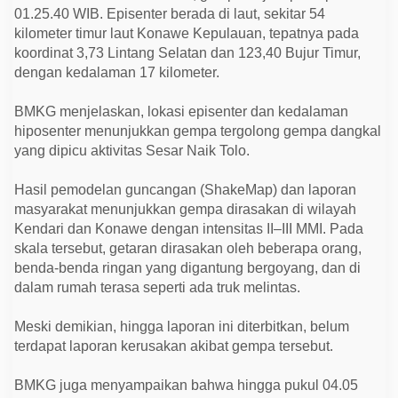
a
01.25.40 WIB. Episenter berada di laut, sekitar 54
r
a
kilometer timur laut Konawe Kepulauan, tepatnya pada
n
koordinat 3,73 Lintang Selatan dan 123,40 Bujur Timur,
T
dengan kedalaman 17 kilometer.
e
r
a
BMKG menjelaskan, lokasi episenter dan kedalaman
s
a
hiposenter menunjukkan gempa tergolong gempa dangkal
h
yang dipicu aktivitas Sesar Naik Tolo.
i
n
g
Hasil pemodelan guncangan (ShakeMap) dan laporan
g
a
masyarakat menunjukkan gempa dirasakan di wilayah
K
Kendari dan Konawe dengan intensitas II–III MMI. Pada
e
n
skala tersebut, getaran dirasakan oleh beberapa orang,
d
benda-benda ringan yang digantung bergoyang, dan di
a
r
dalam rumah terasa seperti ada truk melintas.
i
Meski demikian, hingga laporan ini diterbitkan, belum
terdapat laporan kerusakan akibat gempa tersebut.
BMKG juga menyampaikan bahwa hingga pukul 04.05