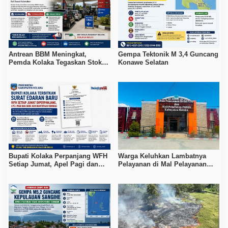
Antrean BBM Meningkat,
Gempa Tektonik M 3,4 Guncang
Pemda Kolaka Tegaskan Stok
Konawe Selatan
Pertalite dan Pertamax Aman
Bupati Kolaka Perpanjang WFH
Warga Keluhkan Lambatnya
Setiap Jumat, Apel Pagi dan
Pelayanan di Mal Pelayanan
Sore ASN Diaktifkan Kembali
Publik Kolaka