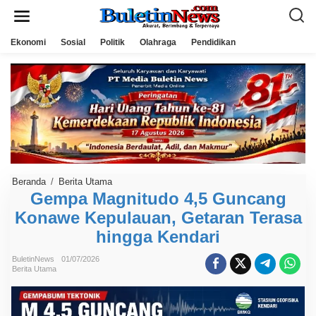
L
e
w
a
Ekonomi
Sosial
Politik
Olahraga
Pendidikan
t
i
k
e
k
o
n
t
e
n
Beranda
/
Berita Utama
G
e
Gempa Magnitudo 4,5 Guncang
m
Konawe Kepulauan, Getaran Terasa
p
a
hingga Kendari
M
a
g
BuletinNews
01/07/2026
n
Berita Utama
i
t
u
d