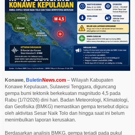
o
4
,
5
G
u
n
c
a
n
g
K
o
n
a
w
e
K
Konawe,
Buletin
News.com
– Wilayah Kabupaten
e
Konawe Kepulauan, Sulawesi Tenggara, diguncang
p
u
gempa bumi tektonik berkekuatan magnitudo 4,5 pada
l
Rabu (1/7/2026) dini hari. Badan Meteorologi, Klimatologi,
a
u
dan Geofisika (BMKG) memastikan gempa tersebut dipicu
a
oleh aktivitas Sesar Naik Tolo dan hingga saat ini belum
n
,
menimbulkan laporan kerusakan.
G
e
t
Berdasarkan analisis BMKG, gempa terjadi pada pukul