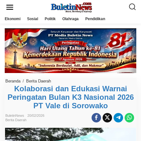
L
e
w
a
Ekonomi
Sosial
Politik
Olahraga
Pendidikan
t
i
k
e
k
o
n
t
e
n
Beranda
/
Berita Daerah
K
o
Kolaborasi dan Edukasi Warnai
l
Peringatan Bulan K3 Nasional 2026
a
b
PT Vale di Sorowako
o
r
a
BuletinNews
20/02/2026
s
Berita Daerah
i
d
a
n