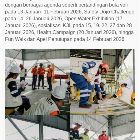
N
dengan berbagai agenda seperti pertandingan bola voli
a
s
pada 13 Januari–11 Februari 2026, Safety Dojo Challenge
i
pada 14–26 Januari 2026, Open Water Exhibition (17
o
Januari 2026), sosialisasi K3L pada 15, 19, 22, 27 dan 28
n
a
Januari 2026, Health Campaign (20 Januari 2026), hingga
l
Fun Walk dan Apel Penutupan pada 14 Februari 2026.
2
0
2
6
P
T
V
a
l
e
d
i
S
o
r
o
w
a
k
o