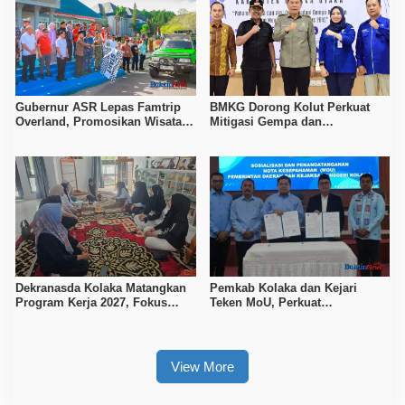
Gubernur ASR Lepas Famtrip
BMKG Dorong Kolut Perkuat
Overland, Promosikan Wisata
Mitigasi Gempa dan
Bombana, Kolaka, dan Koltim
Kesiapsiagaan Masyarakat
Dekranasda Kolaka Matangkan
Pemkab Kolaka dan Kejari
Program Kerja 2027, Fokus
Teken MoU, Perkuat
Tingkatkan Daya Saing
Pendampingan Hukum
Kerajinan Lokal
View More