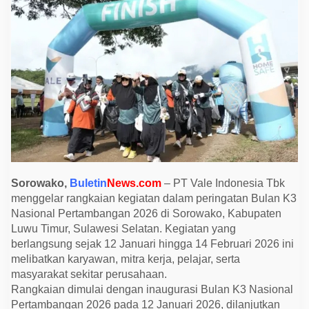
E
d
u
k
a
s
i
W
a
r
n
a
i
P
e
r
i
n
Sorowako,
Buletin
News.com
– PT Vale Indonesia Tbk
g
menggelar rangkaian kegiatan dalam peringatan Bulan K3
a
t
Nasional Pertambangan 2026 di Sorowako, Kabupaten
a
Luwu Timur, Sulawesi Selatan. Kegiatan yang
n
B
berlangsung sejak 12 Januari hingga 14 Februari 2026 ini
u
melibatkan karyawan, mitra kerja, pelajar, serta
l
a
masyarakat sekitar perusahaan.
n
Rangkaian dimulai dengan inaugurasi Bulan K3 Nasional
K
3
Pertambangan 2026 pada 12 Januari 2026, dilanjutkan