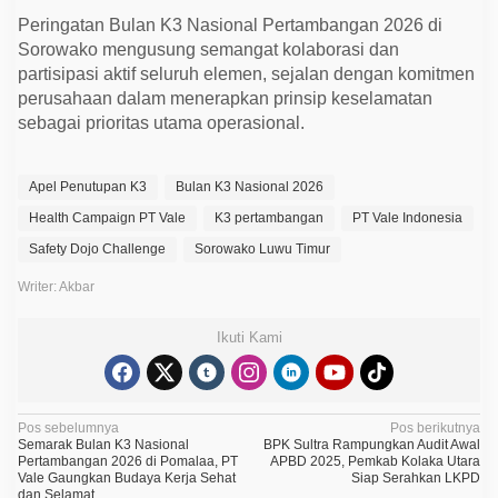
Peringatan Bulan K3 Nasional Pertambangan 2026 di
Sorowako mengusung semangat kolaborasi dan
partisipasi aktif seluruh elemen, sejalan dengan komitmen
perusahaan dalam menerapkan prinsip keselamatan
sebagai prioritas utama operasional.
Apel Penutupan K3
Bulan K3 Nasional 2026
Health Campaign PT Vale
K3 pertambangan
PT Vale Indonesia
Safety Dojo Challenge
Sorowako Luwu Timur
Writer: Akbar
Ikuti Kami
N
Pos sebelumnya
Pos berikutnya
Semarak Bulan K3 Nasional
BPK Sultra Rampungkan Audit Awal
a
Pertambangan 2026 di Pomalaa, PT
APBD 2025, Pemkab Kolaka Utara
Vale Gaungkan Budaya Kerja Sehat
Siap Serahkan LKPD
v
dan Selamat