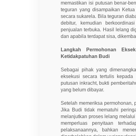
g
memastikan isi putusan benar-ben
k
e
teguran yang disampaikan Ketua
t
secara sukarela. Bila teguran dia
a
debitur, kemudian berkoordina
penjualan terbuka. Hasil lelang 
dan apabila terdapat sisa, dikemba
Langkah Permohonan Eksek
Ketidakpatuhan Budi
Sebagai pihak yang dimenangka
eksekusi secara tertulis kepada
putusan inkracht, bukti pemberita
yang belum dibayar.
Setelah memeriksa permohonan, pe
Jika Budi tidak mematuhi pering
melanjutkan proses lelang melalu
memperluas penyitaan terhada
pelaksanaannya, bahkan mener