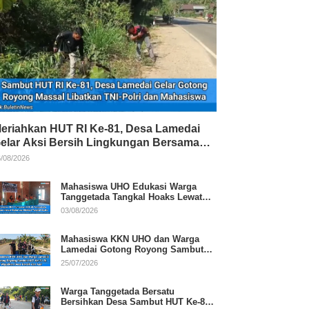
eriahkan HUT RI Ke-81, Desa Lamedai
elar Aksi Bersih Lingkungan Bersama
NI-Polri
/08/2026
Mahasiswa UHO Edukasi Warga
Tanggetada Tangkal Hoaks Lewat
Program Literasi
03/08/2026
Mahasiswa KKN UHO dan Warga
Lamedai Gotong Royong Sambut
HUT Ke-81 RI
25/07/2026
Warga Tanggetada Bersatu
Bersihkan Desa Sambut HUT Ke-81