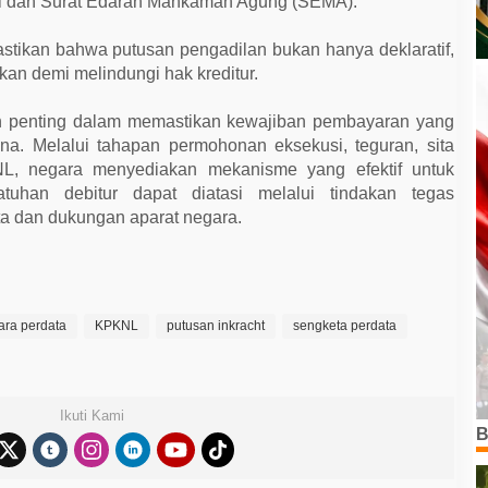
si dan Surat Edaran Mahkamah Agung (SEMA).
astikan bahwa putusan pengadilan bukan hanya deklaratif,
kan demi melindungi hak kreditur.
n penting dalam memastikan kewajiban pembayaran yang
ana. Melalui tahapan permohonan eksekusi, teguran, sita
NL, negara menyediakan mekanisme yang efektif untuk
tuhan debitur dapat diatasi melalui tindakan tegas
ta dan dukungan aparat negara.
ara perdata
KPKNL
putusan inkracht
sengketa perdata
Ikuti Kami
B