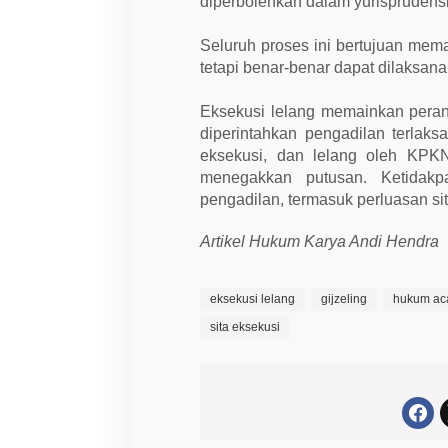
diperbolehkan dalam yurispruden
Seluruh proses ini bertujuan mem
tetapi benar-benar dapat dilaksana
Eksekusi lelang memainkan pera
diperintahkan pengadilan terlaks
eksekusi, dan lelang oleh KPK
menegakkan putusan. Ketidakpa
pengadilan, termasuk perluasan si
Artikel Hukum Karya Andi Hendra
eksekusi lelang
gijzeling
hukum ac
sita eksekusi