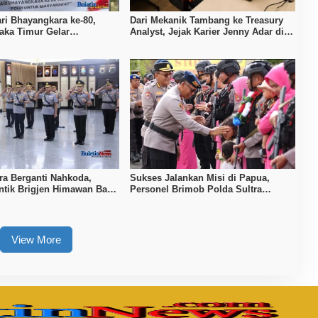
ri Bhayangkara ke-80,
Dari Mekanik Tambang ke Treasury
aka Timur Gelar
Analyst, Jejak Karier Jenny Adar di
a
PT Vale
ra Berganti Nahkoda,
Sukses Jalankan Misi di Papua,
antik Brigjen Himawan Bayu
Personel Brimob Polda Sultra
Disambut Upacara Resmi
View More