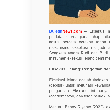
r
o
s
e
d
u
r
E
Buletin
News.com
– Eksekusi me
k
s
perdata, karena pada tahap ini
e
kasus perdata berakhir tanpa 
k
mekanisme eksekusi menjadi 
u
s
Sengketa antara Rudi dan Budi 
i
instrumen eksekusi lelang demi m
L
e
l
Eksekusi Lelang: Pengertian d
a
n
g
Eksekusi lelang adalah tindakan
d
a
(debitur) untuk melunasi kewaj
l
pengadilan. Eksekusi ini hanya
a
m
(condemnatoir) dan telah berkekua
S
e
n
Menurut Benny Riyanto (2022), e