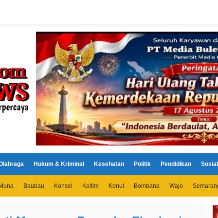
Olahraga
Hukum & Kriminal
Kesehatan
Politik
Pendidikan
Sosial
Muna
Baubau
Konsel
Koltim
Konut
Bombana
Wajo
Semaran