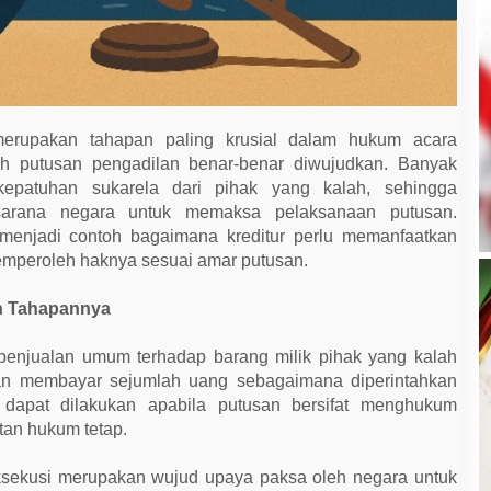
rupakan tahapan paling krusial dalam hukum acara
lah putusan pengadilan benar-benar diwujudkan. Banyak
kepatuhan sukarela dari pihak yang kalah, sehingga
sarana negara untuk memaksa pelaksanaan putusan.
menjadi contoh bagaimana kreditur perlu memanfaatkan
emperoleh haknya sesuai amar putusan.
an Tahapannya
 penjualan umum terhadap barang milik pihak yang kalah
iban membayar sejumlah uang sebagaimana diperintahkan
 dapat dilakukan apabila putusan bersifat menghukum
tan hukum tetap.
ksekusi merupakan wujud upaya paksa oleh negara untuk