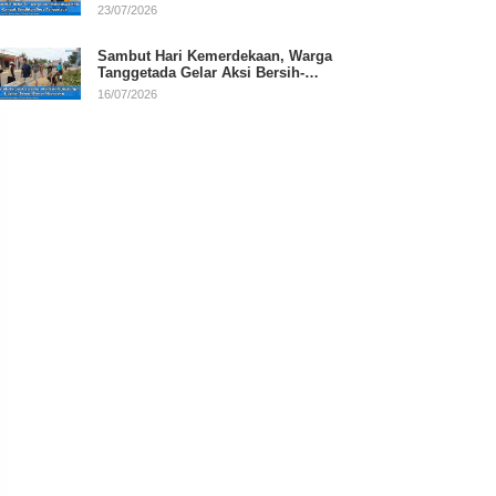
RI
23/07/2026
Sambut Hari Kemerdekaan, Warga
Tanggetada Gelar Aksi Bersih-
Bersih Desa
16/07/2026