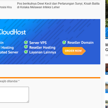
Pos berikutnya
Dewi Kecil dan Pertarungan Sunyi, Kisah Balita
osisi Kru
di Kolaka Melawan Infeksi Leher
M
G
T
06
ajib ditandai
*