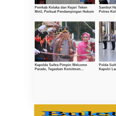
Pemkab Kolaka dan Kejari Teken
Sambut Ha
MoU, Perkuat Pendampingan Hukum
Polres Kol
Anjangsan
Kapolda Sultra Pimpin Welcome
Polda Sult
Parade, Tegaskan Komitmen
Kapolri L
Pelayanan Humanis dan Profesional
Aji