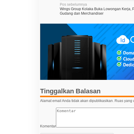
N
Pos sebelumnya
Wings Group Kolaka Buka Lowongan Kerja, P
a
Gudang dan Merchandiser
v
i
g
a
s
i
p
o
s
Tinggalkan Balasan
Alamat email Anda tidak akan dipublikasikan.
Ruas yang w
Komentar