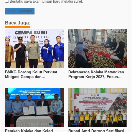
Beritahu saya akan tulisan baru melalui surel.
Baca Juga:
BMKG Dorong Kolut Perkuat
Dekranasda Kolaka Matangkan
Mitigasi Gempa dan
Program Kerja 2027, Fokus
Kesiapsiagaan Masyarakat
Tingkatkan Daya Saing
Kerajinan Lokal
Pemkab Kolaka dan Kejari
Bupati Amri Dorong Sertifikasi