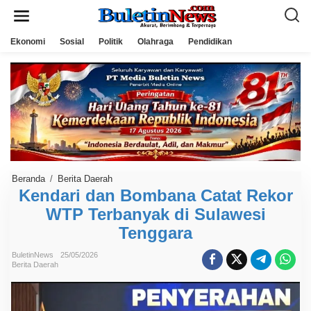
L
e
w
a
Ekonomi
Sosial
Politik
Olahraga
Pendidikan
t
i
k
e
k
o
n
t
e
n
Beranda
/
Berita Daerah
K
e
Kendari dan Bombana Catat Rekor
n
WTP Terbanyak di Sulawesi
d
a
Tenggara
r
i
d
BuletinNews
25/05/2026
a
Berita Daerah
n
B
o
m