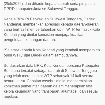
l
(25/5/2026), dan dihadiri kepala daerah serta pimpinan
a
w
DPRD kabupaten/kota se-Sulawesi Tenggara.
e
s
Kepala BPK RI Perwakilan Sulawesi Tenggara, Dadek
i
T
Nandemar, memberikan apresiasi kepada daerah-daerah
e
yang berhasil mempertahankan opini WTP, termasuk Kota
n
g
Kendari yang dinilai konsisten menjaga kualitas
g
pengelolaan keuangan daerah.
a
r
a
“Selamat kepada Kota Kendari yang kembali memperoleh
opini WTP,” ujar Dadek dalam sambutannya.
Berdasarkan data BPK, Kota Kendari bersama Kabupaten
Bombana tercatat sebagai daerah di Sulawesi Tenggara
yang telah meraih opini WTP sebanyak 14 kali secara
berturut-turut. Capaian tersebut dinilai mencerminkan
komitmen pemerintah daerah dalam menerapkan tata
kelola keuangan yang transparan, akuntabel, dan sesuai
regulasi.