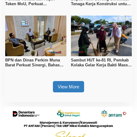
Teken MoU, Perkuat
Tenaga Kerja Konstruksi untuk
Pendampingan Hukum
Tingkatkan Daya Saing SDM
Kolaka
BPN dan Dinas Perkim Muna
Sambut HUT ke-81 RI, Pemkab
Barat Perkuat Sinergi, Bahas
Kolaka Gelar Kerja Bakti Massal
Sertipikasi Tanah hingga
di Seluruh Wilayah
Penataan Permukiman
View More