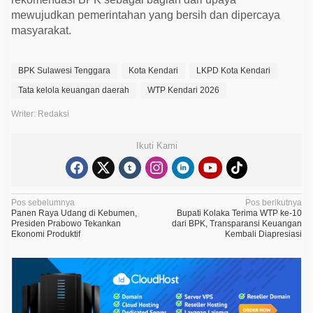
mewujudkan pemerintahan yang bersih dan dipercaya
masyarakat.
BPK Sulawesi Tenggara
Kota Kendari
LKPD Kota Kendari
Tata kelola keuangan daerah
WTP Kendari 2026
Writer: Redaksi
Ikuti Kami
N
Pos sebelumnya
Pos berikutnya
Panen Raya Udang di Kebumen,
Bupati Kolaka Terima WTP ke-10
a
Presiden Prabowo Tekankan
dari BPK, Transparansi Keuangan
Ekonomi Produktif
Kembali Diapresiasi
v
i
g
a