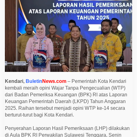
b
a
n
a
C
a
t
a
t
R
e
k
o
r
W
T
P
T
Kendari,
Buletin
News.com
– Pemerintah Kota Kendari
e
kembali meraih opini Wajar Tanpa Pengecualian (WTP)
r
b
dari Badan Pemeriksa Keuangan (BPK) RI atas Laporan
a
Keuangan Pemerintah Daerah (LKPD) Tahun Anggaran
n
y
2025. Raihan tersebut menjadi opini WTP ke-14 secara
a
berturut-turut bagi Kota Kendari.
k
d
i
Penyerahan Laporan Hasil Pemeriksaan (LHP) dilakukan
S
u
di Aula BPK RI Perwakilan Sulawesi Tenggara, Senin