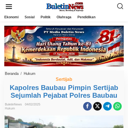
L
e
w
a
Ekonomi
Sosial
Politik
Olahraga
Pendidikan
t
i
k
e
k
o
n
t
e
n
Beranda
/
Hukum
K
a
Sertijab
p
Kapolres Baubau Pimpin Sertijab
o
l
Sejumlah Pejabat Polres Baubau
r
e
s
BuletinNews
04/02/2025
B
Hukum
a
u
b
a