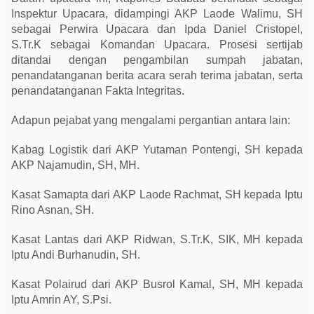
P
Inspektur Upacara, didampingi AKP Laode Walimu, SH
o
l
sebagai Perwira Upacara dan Ipda Daniel Cristopel,
r
S.Tr.K sebagai Komandan Upacara. Prosesi sertijab
e
s
ditandai dengan pengambilan sumpah jabatan,
B
penandatanganan berita acara serah terima jabatan, serta
a
u
penandatanganan Fakta Integritas.
b
a
Adapun pejabat yang mengalami pergantian antara lain:
u
Kabag Logistik dari AKP Yutaman Pontengi, SH kepada
AKP Najamudin, SH, MH.
Kasat Samapta dari AKP Laode Rachmat, SH kepada Iptu
Rino Asnan, SH.
Kasat Lantas dari AKP Ridwan, S.Tr.K, SIK, MH kepada
Iptu Andi Burhanudin, SH.
Kasat Polairud dari AKP Busrol Kamal, SH, MH kepada
Iptu Amrin AY, S.Psi.