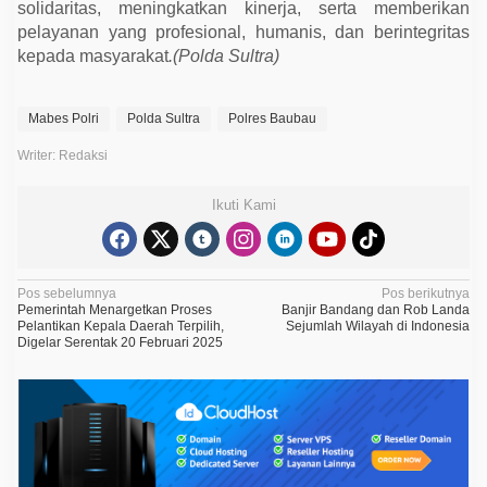
solidaritas, meningkatkan kinerja, serta memberikan
pelayanan yang profesional, humanis, dan berintegritas
kepada masyarakat
.(Polda Sultra)
Mabes Polri
Polda Sultra
Polres Baubau
Writer: Redaksi
Ikuti Kami
N
Pos sebelumnya
Pos berikutnya
Pemerintah Menargetkan Proses
Banjir Bandang dan Rob Landa
a
Pelantikan Kepala Daerah Terpilih,
Sejumlah Wilayah di Indonesia
Digelar Serentak 20 Februari 2025
v
i
g
a
s