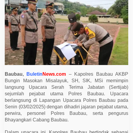
u
P
i
m
p
i
n
S
e
r
t
i
j
a
b
S
e
Baubau,
Buletin
News.com
– Kapolres Baubau AKBP
j
Bungin Masokan Misalayuk, SH, SIK, MSi memimpin
u
m
langsung Upacara Serah Terima Jabatan (Sertijab)
l
sejumlah pejabat utama Polres Baubau. Upacara
a
h
berlangsung di Lapangan Upacara Polres Baubau pada
P
Senin (03/02/2025) dengan dihadiri jajaran pejabat utama,
e
j
perwira, personel Polres Baubau, serta pengurus
a
Bhayangkari Cabang Baubau.
b
a
t
Dalam upacara ini, Kapolres Baubau bertindak sebagai