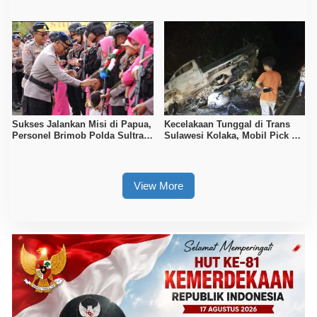
Komitmen Pelayanan Humanis
Bayu Aji
dan Profesional
Sukses Jalankan Misi di Papua,
Kecelakaan Tunggal di Trans
Personel Brimob Polda Sultra
Sulawesi Kolaka, Mobil Pick Up
Disambut Upacara Resmi
Terbakar Usai Tabrak Duiker
View More