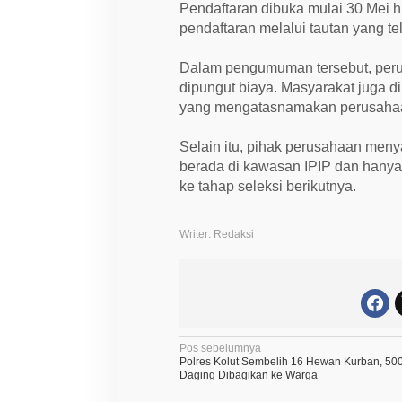
Pendaftaran dibuka mulai 30 Mei h
pendaftaran melalui tautan yang t
Dalam pengumuman tersebut, per
dipungut biaya. Masyarakat juga 
yang mengatasnamakan perusahaa
Selain itu, pihak perusahaan meny
berada di kawasan IPIP dan hany
ke tahap seleksi berikutnya.
Writer: Redaksi
N
Pos sebelumnya
Polres Kolut Sembelih 16 Hewan Kurban, 50
a
Daging Dibagikan ke Warga
v