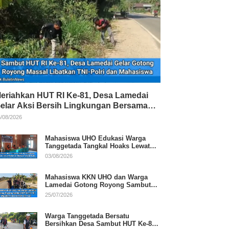
eriahkan HUT RI Ke-81, Desa Lamedai
elar Aksi Bersih Lingkungan Bersama
NI-Polri
/08/2026
Mahasiswa UHO Edukasi Warga
Tanggetada Tangkal Hoaks Lewat
Program Literasi
03/08/2026
Mahasiswa KKN UHO dan Warga
Lamedai Gotong Royong Sambut
HUT Ke-81 RI
25/07/2026
Warga Tanggetada Bersatu
Bersihkan Desa Sambut HUT Ke-81