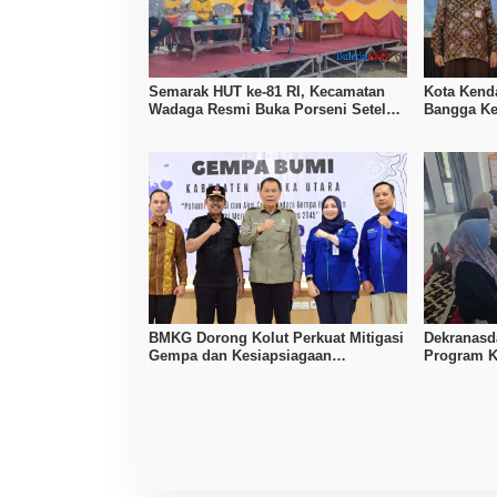
Semarak HUT ke-81 RI, Kecamatan
Kota Kenda
Wadaga Resmi Buka Porseni Setelah
Bangga Ke
Vakum Tujuh Tahun
Pelayanan
BMKG Dorong Kolut Perkuat Mitigasi
Dekranasd
Gempa dan Kesiapsiagaan
Program K
Masyarakat
Tingkatka
Lokal