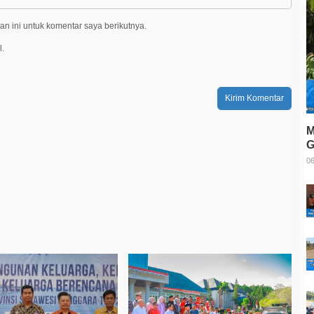
n ini untuk komentar saya berikutnya.
l.
M
G
T
06