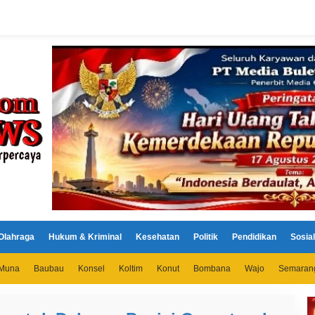
Olahraga
Hukum & Kriminal
Kesehatan
Politik
Pendidikan
Sosial
Muna
Baubau
Konsel
Koltim
Konut
Bombana
Wajo
Semaran