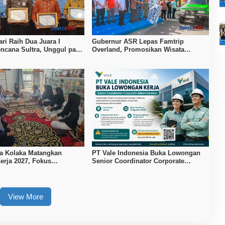
ri Raih Dua Juara I
Gubernur ASR Lepas Famtrip
ncana Sultra, Unggul pada
Overland, Promosikan Wisata
 MOW dan Data Keluarga
Bombana, Kolaka, dan Koltim
a Kolaka Matangkan
PT Vale Indonesia Buka Lowongan
erja 2027, Fokus
Senior Coordinator Corporate
n Daya Saing Kerajinan
Administration
View More