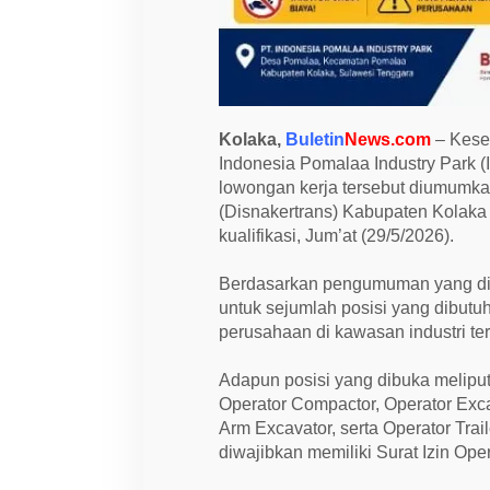
n
P
o
s
i
s
i
O
Kolaka,
Buletin
News.com
– Kesem
p
e
Indonesia Pomalaa Industry Park (
r
lowongan kerja tersebut diumumka
a
(Disnakertrans) Kabupaten Kolaka
t
o
kualifikasi, Jum’at (29/5/2026).
r
d
a
Berdasarkan pengumuman yang dipu
n
untuk sejumlah posisi yang dibutu
D
r
perusahaan di kawasan industri ter
i
v
e
Adapun posisi yang dibuka meliput
r
Operator Compactor, Operator Exca
Arm Excavator, serta Operator Trail
diwajibkan memiliki Surat Izin Ope