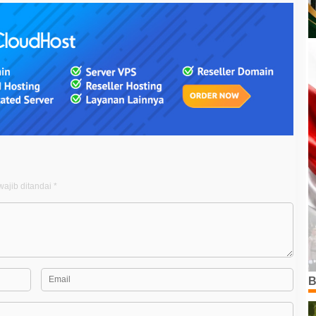
ajib ditandai
*
B