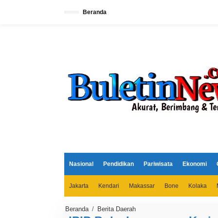
L
e
Beranda
w
a
t
i
k
e
k
o
n
t
e
n
Nasional
Pendidikan
Pariwisata
Ekonomi
Jakarta
Kendari
Makassar
Bone
Kolaka
Beranda
/
Berita Daerah
I
P