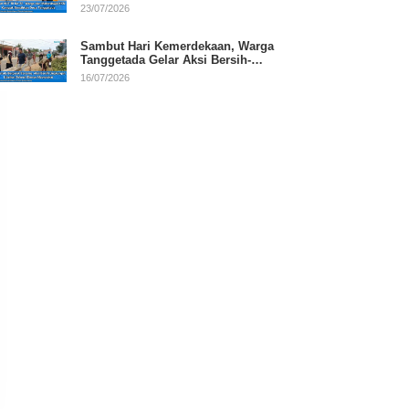
RI
23/07/2026
Sambut Hari Kemerdekaan, Warga
Tanggetada Gelar Aksi Bersih-
Bersih Desa
16/07/2026