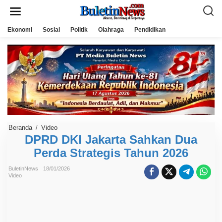
L
e
w
a
Ekonomi
Sosial
Politik
Olahraga
Pendidikan
t
i
k
e
k
o
n
t
e
n
Beranda
/
Video
D
P
DPRD DKI Jakarta Sahkan Dua
R
Perda Strategis Tahun 2026
D
D
K
BuletinNews
18/01/2026
I
Video
J
a
k
a
r
t