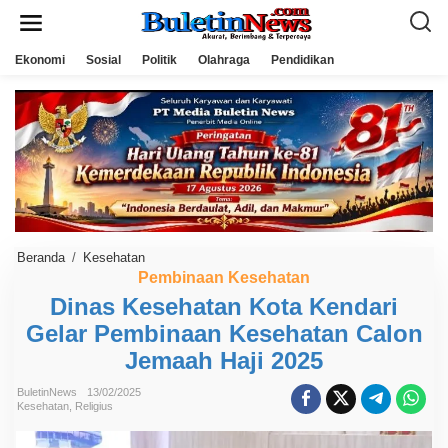
L
e
w
a
Ekonomi
Sosial
Politik
Olahraga
Pendidikan
t
i
k
e
k
o
n
t
e
n
Beranda
/
Kesehatan
D
i
Pembinaan Kesehatan
n
Dinas Kesehatan Kota Kendari
a
s
Gelar Pembinaan Kesehatan Calon
K
e
Jemaah Haji 2025
s
e
h
BuletinNews
13/02/2025
Kesehatan
,
Religius
a
t
a