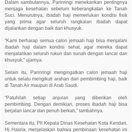
h
Dalam sambutannya, Parinringi menekankan pentingnya
a
menjaga kesehatan sebelum keberangkatan ke Tanah
t
Suci. Menurutnya, ibadah haji memerlukan kondisi fisik
a
n
yang prima agar seluruh rangkaian ibadah dapat
C
dijalankan dengan baik dan khusyuk.
a
l
o
“Kami berharap semua calon jemaah haji bisa menjalani
n
J
ibadah haji dalam kondisi sehat, agar mereka dapat
e
menjalankan seluruh rukun dan sunah dengan lancar dan
m
a
khusyuk,” ujarnya.
a
h
Selain itu, Parinringi mengingatkan calon jemaah haji
H
a
untuk selalu mengikuti arahan dari pembimbing haji, baik
j
di Tanah Air maupun di Arab Saudi.
i
2
0
“Patuhilah setiap anjuran yang diberikan oleh
2
5
pembimbing. Dengan demikian, proses ibadah haji bisa
berjalan lancar dan penuh berkah,” tambahnya.
Sementara itu, Plt Kepala Dinas Kesehatan Kota Kendari,
Hj Hasria, menjelaskan bahwa pembinaan kesehatan ini