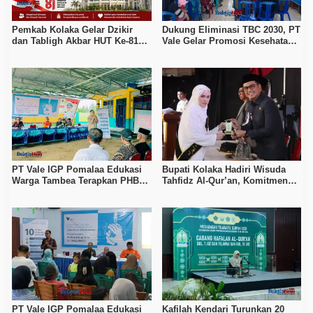
Pemkab Kolaka Gelar Dzikir
Dukung Eliminasi TBC 2030, PT
dan Tabligh Akbar HUT Ke-81
Vale Gelar Promosi Kesehatan
RI, Hadirkan Dai Nasional
di Desa Pundohoo
PT Vale IGP Pomalaa Edukasi
Bupati Kolaka Hadiri Wisuda
Warga Tambea Terapkan PHBS,
Tahfidz Al-Qur’an, Komitmen
Perkuat Program Kolaka Sehat
Dukung Pendidikan Keagamaan
PT Vale IGP Pomalaa Edukasi
Kafilah Kendari Turunkan 20