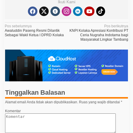
Ikuti Kami
N
Pos sebelumnya
Pos berikutnya
Awaluddin Paseng Resmi Dilantik
KNPI Kolaka Apresiasi Kontribusi PT
a
Sebagai Wakil Ketua I DPRD Kolaka
Ceria Nugraha Indotama bagi
Masyarakat Lingkar Tambang
v
i
g
a
s
i
p
Tinggalkan Balasan
o
Alamat email Anda tidak akan dipublikasikan.
Ruas yang wajib ditandai
*
s
Komentar