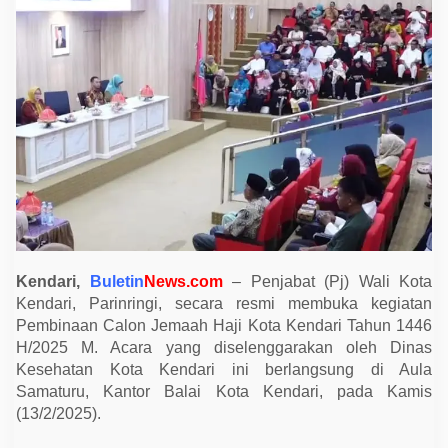
n
K
o
t
a
K
e
n
d
a
r
i
G
e
l
a
r
P
e
Kendari,
Buletin
News.com
– Penjabat (Pj) Wali Kota
m
Kendari, Parinringi, secara resmi membuka kegiatan
b
i
Pembinaan Calon Jemaah Haji Kota Kendari Tahun 1446
n
H/2025 M. Acara yang diselenggarakan oleh Dinas
a
a
Kesehatan Kota Kendari ini berlangsung di Aula
n
Samaturu, Kantor Balai Kota Kendari, pada Kamis
K
e
(13/2/2025).
s
e