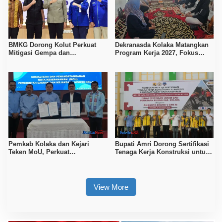
BMKG Dorong Kolut Perkuat
Dekranasda Kolaka Matangkan
Mitigasi Gempa dan
Program Kerja 2027, Fokus
Kesiapsiagaan Masyarakat
Tingkatkan Daya Saing
Kerajinan Lokal
Pemkab Kolaka dan Kejari
Bupati Amri Dorong Sertifikasi
Teken MoU, Perkuat
Tenaga Kerja Konstruksi untuk
Pendampingan Hukum
Tingkatkan Daya Saing SDM
Kolaka
View More