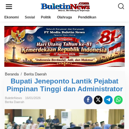
L
e
w
a
Ekonomi
Sosial
Politik
Olahraga
Pendidikan
t
i
k
e
k
o
n
t
e
n
Beranda
/
Berita Daerah
B
u
Bupati Jeneponto Lantik Pejabat
p
Pimpinan Tinggi dan Administrator
a
t
i
BuletinNews
16/01/2026
J
Berita Daerah
e
n
e
p
o
n