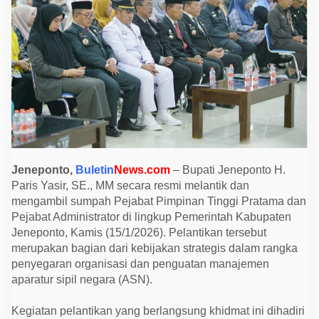
t
o
L
a
n
t
i
k
P
e
j
a
b
a
t
P
Jeneponto,
Buletin
News.com
– Bupati Jeneponto H.
i
m
Paris Yasir, SE., MM secara resmi melantik dan
p
mengambil sumpah Pejabat Pimpinan Tinggi Pratama dan
i
Pejabat Administrator di lingkup Pemerintah Kabupaten
n
a
Jeneponto, Kamis (15/1/2026). Pelantikan tersebut
n
merupakan bagian dari kebijakan strategis dalam rangka
T
i
penyegaran organisasi dan penguatan manajemen
n
aparatur sipil negara (ASN).
g
g
i
Kegiatan pelantikan yang berlangsung khidmat ini dihadiri
d