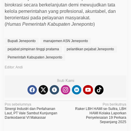
birokrasi secara berkelanjutan demi mewujudkan tata
kelola pemerintahan yang profesional, akuntabel, dan
berorientasi pada pelayanan masyarakat.
(
Humas Pemerintah Kabupaten Jeneponto
)
Bupati Jeneponto
manajemen ASN Jeneponto
pejabat pimpinan tinggi pratama
pelantikan pejabat Jeneponto
Pemerintah Kabupaten Jeneponto
Editor: Andi
Ikuti Kami
N
Pos sebelumnya
Pos berikutnya
Sinergi Industri dan Pertahanan
Raker LBH HAMI se-Sultra, LBH
a
Laut, PT Vale Sambut Kunjungan
HAMI Kolaka Laporkan
Dankodaeral VI Makassar
Penyelesaian 19 Perkara
v
Sepanjang 2025
i