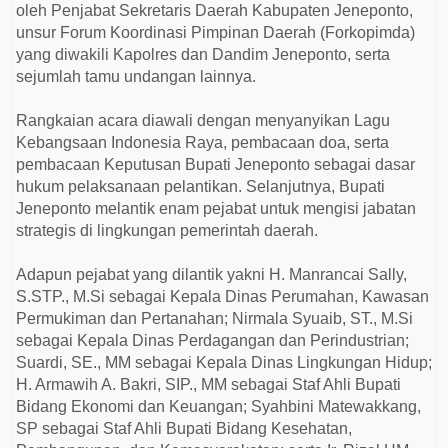
a
oleh Penjabat Sekretaris Daerah Kabupaten Jeneponto,
n
unsur Forum Koordinasi Pimpinan Daerah (Forkopimda)
A
d
yang diwakili Kapolres dan Dandim Jeneponto, serta
m
sejumlah tamu undangan lainnya.
i
n
i
Rangkaian acara diawali dengan menyanyikan Lagu
s
t
Kebangsaan Indonesia Raya, pembacaan doa, serta
r
pembacaan Keputusan Bupati Jeneponto sebagai dasar
a
hukum pelaksanaan pelantikan. Selanjutnya, Bupati
t
o
Jeneponto melantik enam pejabat untuk mengisi jabatan
r
strategis di lingkungan pemerintah daerah.
Adapun pejabat yang dilantik yakni H. Manrancai Sally,
S.STP., M.Si sebagai Kepala Dinas Perumahan, Kawasan
Permukiman dan Pertanahan; Nirmala Syuaib, ST., M.Si
sebagai Kepala Dinas Perdagangan dan Perindustrian;
Suardi, SE., MM sebagai Kepala Dinas Lingkungan Hidup;
H. Armawih A. Bakri, SIP., MM sebagai Staf Ahli Bupati
Bidang Ekonomi dan Keuangan; Syahbini Matewakkang,
SP sebagai Staf Ahli Bupati Bidang Kesehatan,