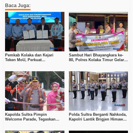
Baca Juga:
Pemkab Kolaka dan Kejari
Sambut Hari Bhayangkara ke-
Teken MoU, Perkuat
80, Polres Kolaka Timur Gelar
Pendampingan Hukum
Anjangsana
Kapolda Sultra Pimpin
Polda Sultra Berganti Nahkoda,
Welcome Parade, Tegaskan
Kapolri Lantik Brigjen Himawan
Komitmen Pelayanan Humanis
Bayu Aji
dan Profesional