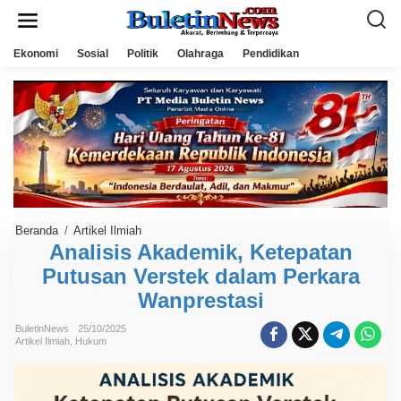
L
e
w
a
Ekonomi
Sosial
Politik
Olahraga
Pendidikan
t
i
k
e
k
o
n
t
e
n
Beranda
/
Artikel Ilmiah
A
n
Analisis Akademik, Ketepatan
a
Putusan Verstek dalam Perkara
l
i
Wanprestasi
s
i
s
BuletinNews
25/10/2025
A
Artikel Ilmiah
,
Hukum
k
a
d
e