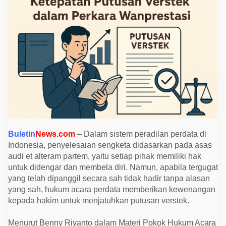
m
i
k
,
K
e
t
e
p
a
t
a
n
P
u
t
u
s
Buletin
News.com
– Dalam sistem peradilan perdata di
a
Indonesia, penyelesaian sengketa didasarkan pada asas
n
V
audi et alteram partem, yaitu setiap pihak memiliki hak
e
untuk didengar dan membela diri. Namun, apabila tergugat
r
s
yang telah dipanggil secara sah tidak hadir tanpa alasan
t
yang sah, hukum acara perdata memberikan kewenangan
e
k
kepada hakim untuk menjatuhkan putusan verstek.
d
a
l
Menurut Benny Riyanto dalam Materi Pokok Hukum Acara