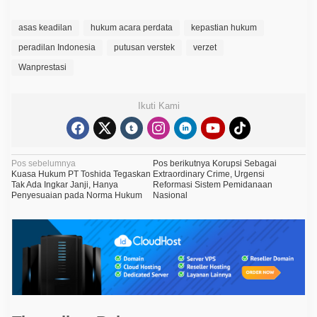
asas keadilan
hukum acara perdata
kepastian hukum
peradilan Indonesia
putusan verstek
verzet
Wanprestasi
Ikuti Kami
N
Pos sebelumnya
Pos berikutnya
Korupsi Sebagai
Kuasa Hukum PT Toshida Tegaskan
Extraordinary Crime, Urgensi
a
Tak Ada Ingkar Janji, Hanya
Reformasi Sistem Pemidanaan
Penyesuaian pada Norma Hukum
Nasional
v
i
g
a
s
i
p