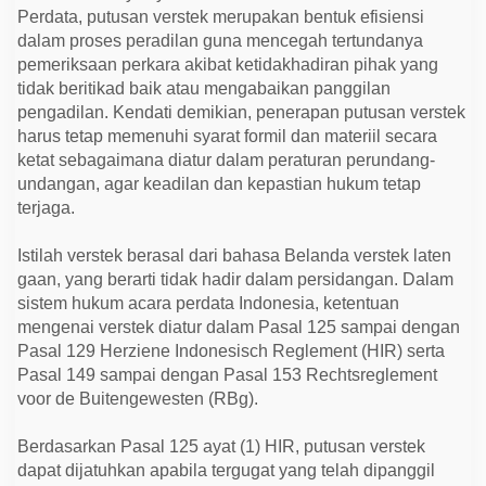
a
Perdata, putusan verstek merupakan bentuk efisiensi
m
P
dalam proses peradilan guna mencegah tertundanya
e
pemeriksaan perkara akibat ketidakhadiran pihak yang
r
tidak beritikad baik atau mengabaikan panggilan
k
a
pengadilan. Kendati demikian, penerapan putusan verstek
r
harus tetap memenuhi syarat formil dan materiil secara
a
W
ketat sebagaimana diatur dalam peraturan perundang-
a
undangan, agar keadilan dan kepastian hukum tetap
n
p
terjaga.
r
e
s
Istilah verstek berasal dari bahasa Belanda verstek laten
t
gaan, yang berarti tidak hadir dalam persidangan. Dalam
a
s
sistem hukum acara perdata Indonesia, ketentuan
i
mengenai verstek diatur dalam Pasal 125 sampai dengan
Pasal 129 Herziene Indonesisch Reglement (HIR) serta
Pasal 149 sampai dengan Pasal 153 Rechtsreglement
voor de Buitengewesten (RBg).
Berdasarkan Pasal 125 ayat (1) HIR, putusan verstek
dapat dijatuhkan apabila tergugat yang telah dipanggil