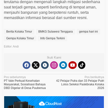
terutama dengan mengenali langkah mitigasi sederhana
saat terjadi gempa, seperti berlindung di tempat aman,
menjauhi bangunan yang berpotensi runtuh, serta
memastikan informasi berasal dari sumber resmi.
Berita Kolaka Timur
BMKG Sulawesi Tenggara
gempa hari ini
Gempa Kolaka Timur
Info Gempa Terkini
Editor: Andi
Ikuti Kami
N
Pos sebelumnya
Pos berikutnya
PT Vale Perkuat Kesehatan
42 Pelajar Putra dan 33 Pelajar Putri
a
Masyarakat, Sosialisasi Bahaya
Lolos Seleksi Paskibraka Kolaka
DBD Digelar di Desa Puubenua
2026
v
i
g