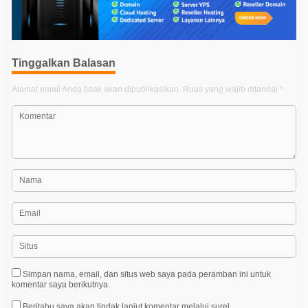
a
s
i
p
Tinggalkan Balasan
o
Alamat email Anda tidak akan dipublikasikan.
Ruas yang wajib ditandai
*
s
Simpan nama, email, dan situs web saya pada peramban ini untuk
komentar saya berikutnya.
Beritahu saya akan tindak lanjut komentar melalui surel.