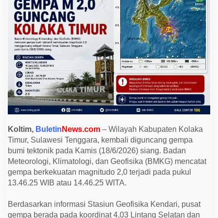
o
n
i
k
P
i
c
u
G
e
m
p
a
M
2
,
0
d
Koltim,
Buletin
News.com
– Wilayah Kabupaten Kolaka
i
Timur, Sulawesi Tenggara, kembali diguncang gempa
K
o
bumi tektonik pada Kamis (18/6/2026) siang. Badan
l
Meteorologi, Klimatologi, dan Geofisika (BMKG) mencatat
a
k
gempa berkekuatan magnitudo 2,0 terjadi pada pukul
a
13.46.25 WIB atau 14.46.25 WITA.
T
i
m
Berdasarkan informasi Stasiun Geofisika Kendari, pusat
u
r
gempa berada pada koordinat 4,03 Lintang Selatan dan