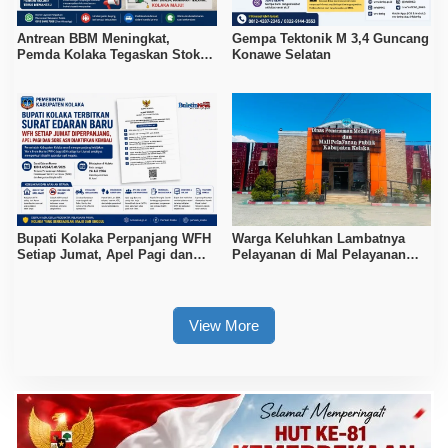
Antrean BBM Meningkat,
Gempa Tektonik M 3,4 Guncang
Pemda Kolaka Tegaskan Stok
Konawe Selatan
Pertalite dan Pertamax Aman
Bupati Kolaka Perpanjang WFH
Warga Keluhkan Lambatnya
Setiap Jumat, Apel Pagi dan
Pelayanan di Mal Pelayanan
Sore ASN Diaktifkan Kembali
Publik Kolaka
View More