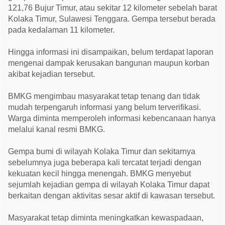
S
121,76 Bujur Timur, atau sekitar 12 kilometer sebelah barat
u
l
Kolaka Timur, Sulawesi Tenggara. Gempa tersebut berada
a
pada kedalaman 11 kilometer.
w
e
s
Hingga informasi ini disampaikan, belum terdapat laporan
i
mengenai dampak kerusakan bangunan maupun korban
T
e
akibat kejadian tersebut.
n
g
g
BMKG mengimbau masyarakat tetap tenang dan tidak
a
mudah terpengaruh informasi yang belum terverifikasi.
r
a
Warga diminta memperoleh informasi kebencanaan hanya
melalui kanal resmi BMKG.
Gempa bumi di wilayah Kolaka Timur dan sekitarnya
sebelumnya juga beberapa kali tercatat terjadi dengan
kekuatan kecil hingga menengah. BMKG menyebut
sejumlah kejadian gempa di wilayah Kolaka Timur dapat
berkaitan dengan aktivitas sesar aktif di kawasan tersebut.
Masyarakat tetap diminta meningkatkan kewaspadaan,