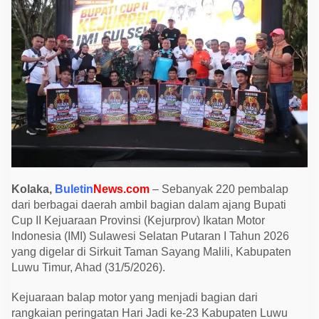
k
a
n
B
u
p
a
t
i
C
u
p
I
I
K
e
j
u
Kolaka,
Buletin
News.com
– Sebanyak 220 pembalap
r
dari berbagai daerah ambil bagian dalam ajang Bupati
p
r
Cup II Kejuaraan Provinsi (Kejurprov) Ikatan Motor
o
Indonesia (IMI) Sulawesi Selatan Putaran I Tahun 2026
v
I
yang digelar di Sirkuit Taman Sayang Malili, Kabupaten
M
Luwu Timur, Ahad (31/5/2026).
I
S
u
Kejuaraan balap motor yang menjadi bagian dari
l
rangkaian peringatan Hari Jadi ke-23 Kabupaten Luwu
s