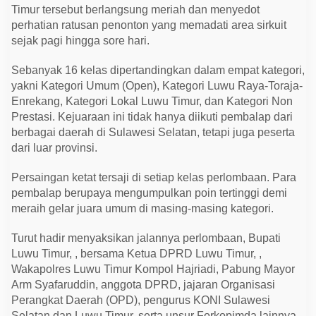
e
Timur tersebut berlangsung meriah dan menyedot
l
perhatian ratusan penonton yang memadati area sirkuit
2
0
sejak pagi hingga sore hari.
2
6
d
Sebanyak 16 kelas dipertandingkan dalam empat kategori,
i
yakni Kategori Umum (Open), Kategori Luwu Raya-Toraja-
L
u
Enrekang, Kategori Lokal Luwu Timur, dan Kategori Non
w
Prestasi. Kejuaraan ini tidak hanya diikuti pembalap dari
u
T
berbagai daerah di Sulawesi Selatan, tetapi juga peserta
i
dari luar provinsi.
m
u
r
Persaingan ketat tersaji di setiap kelas perlombaan. Para
pembalap berupaya mengumpulkan poin tertinggi demi
meraih gelar juara umum di masing-masing kategori.
Turut hadir menyaksikan jalannya perlombaan, Bupati
Luwu Timur, , bersama Ketua DPRD Luwu Timur, ,
Wakapolres Luwu Timur Kompol Hajriadi, Pabung Mayor
Arm Syafaruddin, anggota DPRD, jajaran Organisasi
Perangkat Daerah (OPD), pengurus KONI Sulawesi
Selatan dan Luwu Timur, serta unsur Forkopimda lainnya.