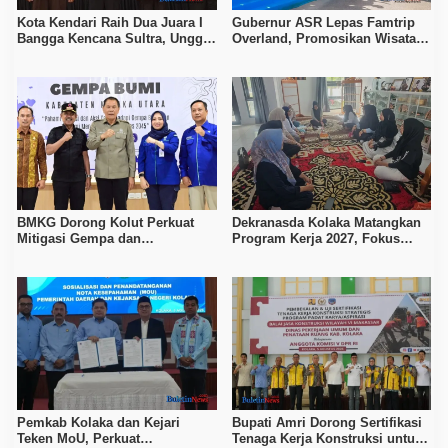
Kota Kendari Raih Dua Juara I
Gubernur ASR Lepas Famtrip
Bangga Kencana Sultra, Unggul
Overland, Promosikan Wisata
pada Pelayanan MOW dan Data
Bombana, Kolaka, dan Koltim
Keluarga
BMKG Dorong Kolut Perkuat
Dekranasda Kolaka Matangkan
Mitigasi Gempa dan
Program Kerja 2027, Fokus
Kesiapsiagaan Masyarakat
Tingkatkan Daya Saing
Kerajinan Lokal
Pemkab Kolaka dan Kejari
Bupati Amri Dorong Sertifikasi
Teken MoU, Perkuat
Tenaga Kerja Konstruksi untuk