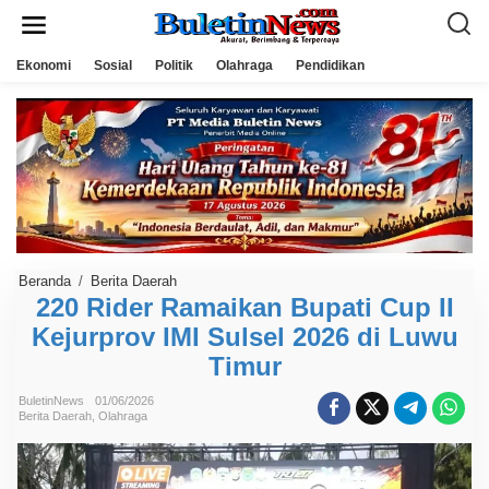
L
e
w
a
Ekonomi
Sosial
Politik
Olahraga
Pendidikan
t
i
k
e
k
o
n
t
e
n
Beranda
/
Berita Daerah
2
2
220 Rider Ramaikan Bupati Cup II
0
Kejurprov IMI Sulsel 2026 di Luwu
R
i
Timur
d
e
r
BuletinNews
01/06/2026
R
Berita Daerah
,
Olahraga
a
m
a
i