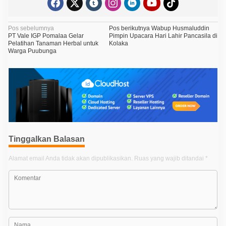
N
Pos sebelumnya
Pos berikutnya
Wabup Husmaluddin
PT Vale IGP Pomalaa Gelar
Pimpin Upacara Hari Lahir Pancasila di
a
Pelatihan Tanaman Herbal untuk
Kolaka
Warga Puubunga
v
i
g
a
s
i
p
Tinggalkan Balasan
o
Alamat email Anda tidak akan dipublikasikan.
Ruas yang wajib ditandai
*
s