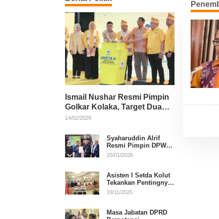
Penemb
Ismail Nushar Resmi Pimpin
Golkar Kolaka, Target Dua
Kursi per Dapil
14/02/2026
Syaharuddin Alrif
Resmi Pimpin DPW
NasDem Sulsel
25/01/2026
Asisten I Setda Kolut
Tekankan Pentingnya
Pendidikan Politik
19/11/2025
untuk Perkuat
Demokrasi
Masa Jabatan DPRD