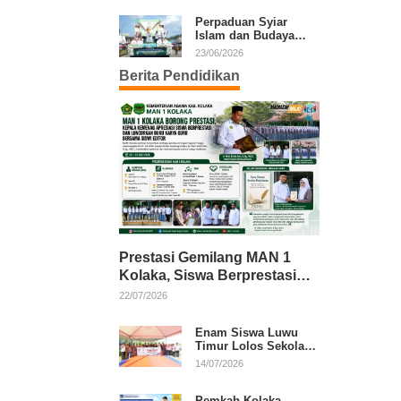
Kafilah Kolaka
Perpaduan Syiar
Islam dan Budaya
Warnai Pawai Ta’aruf
23/06/2026
MTQ XXXI Sultra
Berita Pendidikan
Prestasi Gemilang MAN 1
Kolaka, Siswa Berprestasi
dan Guru Berkarya Raih
22/07/2026
Apresiasi
Enam Siswa Luwu
Timur Lolos Sekolah
Rakyat, Bupati: Jaga
14/07/2026
Nama Baik Daerah
Pemkab Kolaka