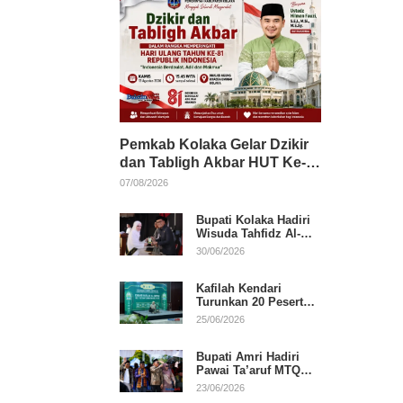
Pemkab Kolaka Gelar Dzikir
dan Tabligh Akbar HUT Ke-
81 RI, Hadirkan Dai Nasional
07/08/2026
Bupati Kolaka Hadiri
Wisuda Tahfidz Al-
Qur’an, Komitmen
30/06/2026
Dukung Pendidikan
Keagamaan
Kafilah Kendari
Turunkan 20 Peserta
pada Hari Pertama
25/06/2026
MTQ Sultra 2026 di
Konawe
Bupati Amri Hadiri
Pawai Ta’aruf MTQ
XXXI Sultra, Beri
23/06/2026
Dukungan untuk