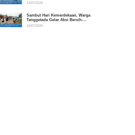
RI
23/07/2026
Sambut Hari Kemerdekaan, Warga
Tanggetada Gelar Aksi Bersih-
Bersih Desa
16/07/2026