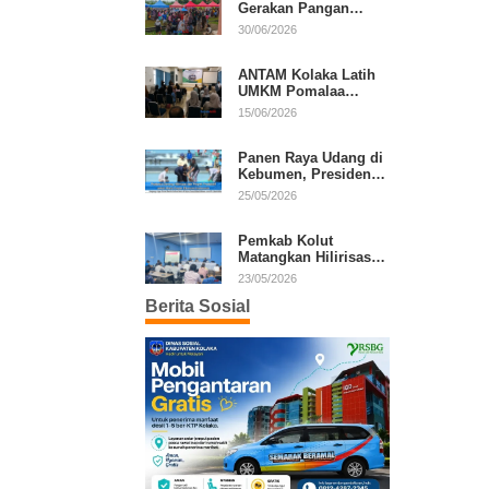
Gerakan Pangan
Murah, Warga Serbu
30/06/2026
Komoditas Harga
Terjangkau
ANTAM Kolaka Latih
UMKM Pomalaa
Kembangkan Produk
15/06/2026
Lokal Berdaya Saing
Panen Raya Udang di
Kebumen, Presiden
Prabowo Tekankan
25/05/2026
Ekonomi Produktif
Pemkab Kolut
Matangkan Hilirisasi
Kakao dan Kelapa,
23/05/2026
Investor Lirik Potensi
Berita Sosial
Daerah