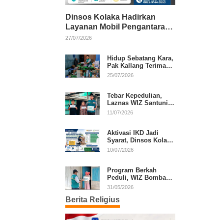
Dinsos Kolaka Hadirkan
Layanan Mobil Pengantaran
Gratis bagi Pasien Penerima
27/07/2026
Manfaat Desil 1–5
Hidup Sebatang Kara,
Pak Kallang Terima
Bantuan dari Laznas
25/07/2026
WIZ Kolaka
Tebar Kepedulian,
Laznas WIZ Santuni
Anak Yatim dan
11/07/2026
Dhuafa di Kecamatan
Latambaga
Aktivasi IKD Jadi
Syarat, Dinsos Kolaka
Sosialisasikan
10/07/2026
Pendaftaran Perlinsos
Digital
Program Berkah
Peduli, WIZ Bombana
Bantu Lansia dan
31/05/2026
Janda di Poea
Berita Religius