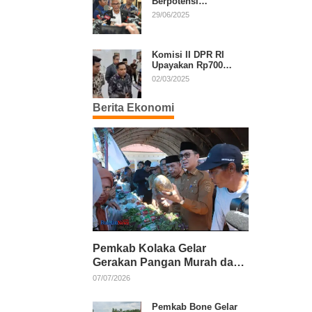
Berpotensi
Diperpanjang, Aria
29/06/2025
Bima Soroti Implikasi
Ketatanegaraan
Komisi II DPR RI
Upayakan Rp700
Miliar dari APBN
02/03/2025
untuk PSU di 24
Daerah Pasca
Berita Ekonomi
Putusan MK
Pemkab Kolaka Gelar
Gerakan Pangan Murah dan
Salurkan Pupuk Organik
07/07/2026
Pemkab Bone Gelar