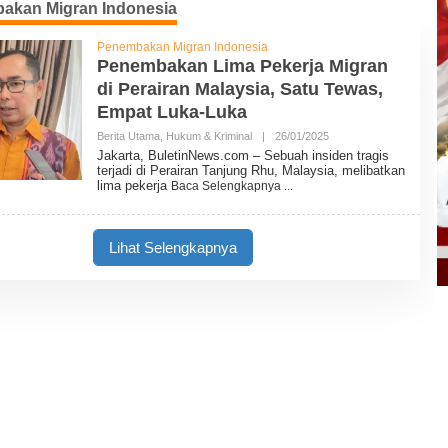
akan Migran Indonesia
Penembakan Migran Indonesia
Penembakan Lima Pekerja Migran
di Perairan Malaysia, Satu Tewas,
Empat Luka-Luka
Berita Utama
,
Hukum & Kriminal
|
26/01/2025
O
L
Jakarta, BuletinNews.com – Sebuah insiden tragis
E
terjadi di Perairan Tanjung Rhu, Malaysia, melibatkan
H
lima pekerja
Baca Selengkapnya
B
U
L
E
Lihat Selengkapnya
T
I
N
N
E
W
S