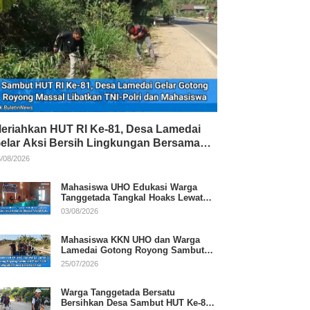
eriahkan HUT RI Ke-81, Desa Lamedai
elar Aksi Bersih Lingkungan Bersama
NI-Polri
/08/2026
Mahasiswa UHO Edukasi Warga
Tanggetada Tangkal Hoaks Lewat
Program Literasi
03/08/2026
Mahasiswa KKN UHO dan Warga
Lamedai Gotong Royong Sambut
HUT Ke-81 RI
25/07/2026
Warga Tanggetada Bersatu
Bersihkan Desa Sambut HUT Ke-81