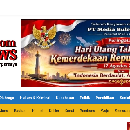
Olahraga
Hukum & Kriminal
Kesehatan
Politik
Pendidikan
Sosial
Muna
Baubau
Konsel
Koltim
Konut
Bombana
Wajo
Semaran