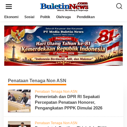
L
e
w
a
Ekonomi
Sosial
Politik
Olahraga
Pendidikan
t
i
k
e
k
o
n
t
e
n
Penataan Tenaga Non ASN
Penataan Tenaga Non ASN
Pemerintah dan DPR RI Sepakati
Percepatan Penataan Honorer,
Pengangkatan PPPK Dimulai 2026
Penataan Tenaga Non ASN