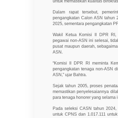
t
untuk memastikan kualitas birokrasi
a
n
Dalam rapat tersebut, pemer
P
P
pengangkatan Calon ASN tahun 
P
2025, sementara pengangkatan PP
K
D
i
Wakil Ketua Komisi II DPR RI,
m
u
pegawai non-ASN ini selesai, tid
l
pusat maupun daerah, sebagaima
a
i
ASN.
2
0
“Komisi II DPR RI meminta Ke
2
6
pengangkatan tenaga non-ASN di
ASN,” ujar Bahtra.
Sejak tahun 2005, proses penat
memastikan penyelesaiannya dilak
para tenaga honorer yang selama i
Pada seleksi CASN tahun 2024, 
untuk CPNS dan 1.017.111 untuk