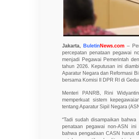
a
t
a
n
P
e
n
a
t
Jakarta,
Buletin
News.com
– Pem
a
a
percepatan penataan pegawai n
n
menjadi Pegawai Pemerintah den
H
o
tahun 2026. Keputusan ini diamb
n
Aparatur Negara dan Reformasi B
o
r
bersama Komisi II DPR RI di Gedun
e
r
Menteri PANRB, Rini Widyanti
,
P
memperkuat sistem kepegawai
e
tentang Aparatur Sipil Negara (ASN
n
g
a
“Tadi sudah disampaikan bahwa
n
g
penataan pegawai non-ASN ini 
k
bahwa pengadaan CASN harus dis
a