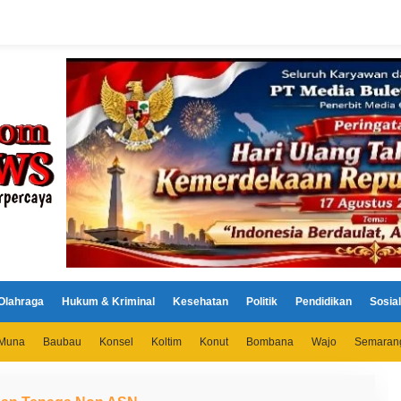
Olahraga
Hukum & Kriminal
Kesehatan
Politik
Pendidikan
Sosial
Muna
Baubau
Konsel
Koltim
Konut
Bombana
Wajo
Semaran