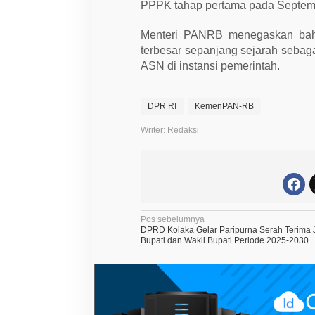
PPPK tahap pertama pada Septemb
Menteri PANRB menegaskan bah
terbesar sepanjang sejarah sebag
ASN di instansi pemerintah.
DPR RI
KemenPAN-RB
Writer: Redaksi
N
Pos sebelumnya
DPRD Kolaka Gelar Paripurna Serah Terima 
a
Bupati dan Wakil Bupati Periode 2025-2030
v
i
g
a