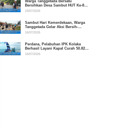
Warga Tanggetada Bersatu
Bersihkan Desa Sambut HUT Ke-81
RI
23/07/2026
Sambut Hari Kemerdekaan, Warga
Tanggetada Gelar Aksi Bersih-
Bersih Desa
16/07/2026
Perdana, Pelabuhan IPK Kolaka
Berhasil Layani Kapal Curah 50.820
Ton
16/07/2026