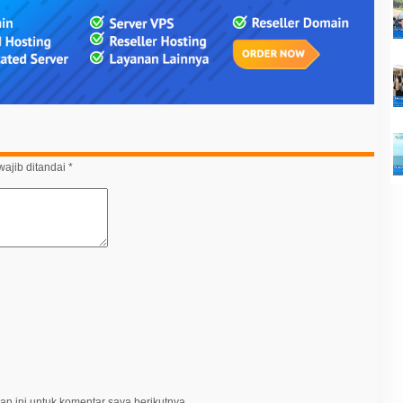
ajib ditandai
*
n ini untuk komentar saya berikutnya.