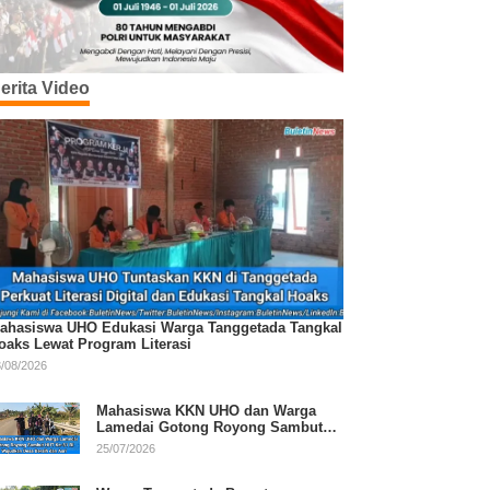
erita Video
ahasiswa UHO Edukasi Warga Tanggetada Tangkal
oaks Lewat Program Literasi
/08/2026
Mahasiswa KKN UHO dan Warga
Lamedai Gotong Royong Sambut
HUT Ke-81 RI
25/07/2026