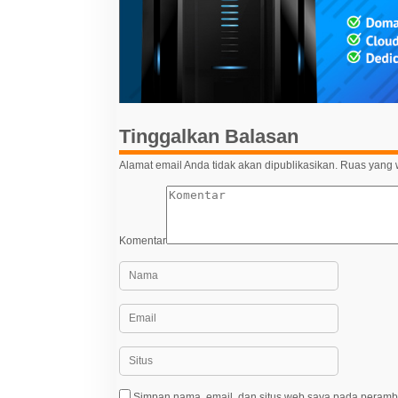
s
i
p
o
s
Tinggalkan Balasan
Alamat email Anda tidak akan dipublikasikan.
Ruas yang w
Komentar
Simpan nama, email, dan situs web saya pada peramba